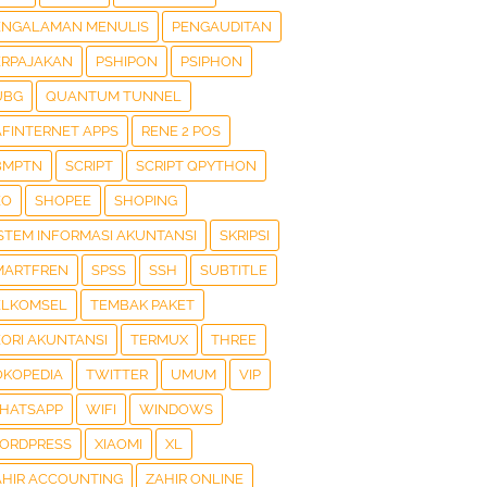
ENGALAMAN MENULIS
PENGAUDITAN
ERPAJAKAN
PSHIPON
PSIPHON
UBG
QUANTUM TUNNEL
AFINTERNET APPS
RENE 2 POS
BMPTN
SCRIPT
SCRIPT QPYTHON
EO
SHOPEE
SHOPING
ISTEM INFORMASI AKUNTANSI
SKRIPSI
MARTFREN
SPSS
SSH
SUBTITLE
ELKOMSEL
TEMBAK PAKET
EORI AKUNTANSI
TERMUX
THREE
OKOPEDIA
TWITTER
UMUM
VIP
HATSAPP
WIFI
WINDOWS
ORDPRESS
XIAOMI
XL
AHIR ACCOUNTING
ZAHIR ONLINE