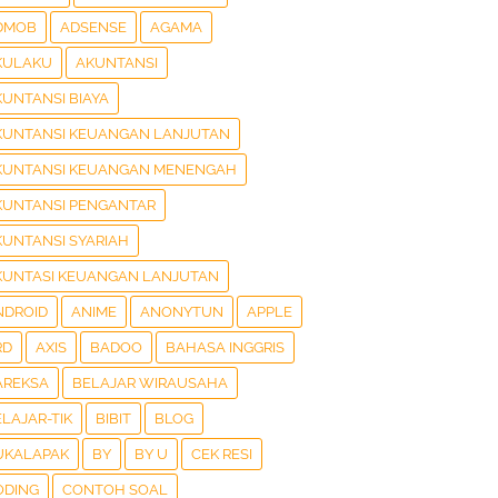
DMOB
ADSENSE
AGAMA
KULAKU
AKUNTANSI
KUNTANSI BIAYA
KUNTANSI KEUANGAN LANJUTAN
KUNTANSI KEUANGAN MENENGAH
KUNTANSI PENGANTAR
KUNTANSI SYARIAH
KUNTASI KEUANGAN LANJUTAN
NDROID
ANIME
ANONYTUN
APPLE
RD
AXIS
BADOO
BAHASA INGGRIS
AREKSA
BELAJAR WIRAUSAHA
LAJAR-TIK
BIBIT
BLOG
UKALAPAK
BY
BY U
CEK RESI
ODING
CONTOH SOAL