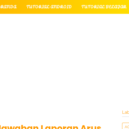
ERANDA
TUTORIAL ANDROID
TUTORIAL BELAJAR
UTORIAL GAME
TUTORIAL INTERNET
TUTORIAL
TUTORIAL PERPESANAN
TUT
LATI
INTERNET
LAYANAN PENGUNJUNG
Lab
 Jawaban Laporan Arus
A