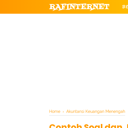
RAFINTERNET
B
T
CHANNEL YOUTUBE RESMI RAF
Home
›
Akuntansi Keuangan Menengah
Contoh Soal dan