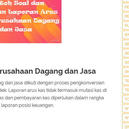
P
P
P
R
S
S
S
Perusahaan Dagang dan Jasa
S
T
ng dan jasa diikuti dengan proses pengkonversian
ek. Laporan arus kas tidak termasuk mutasi kas di
T
kas dan pembayaran kas diperlukan dalam rangka
T
aporan posisi keuangan.
W
W
Z