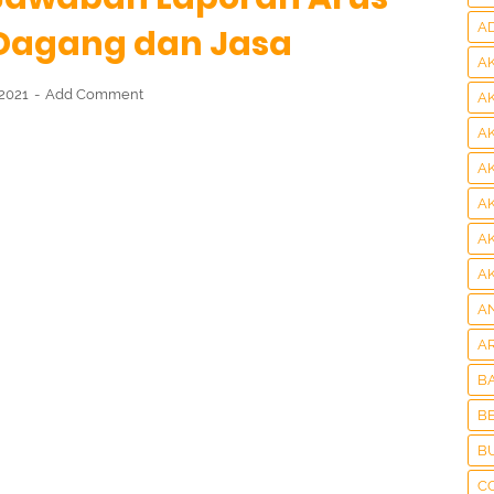
A
Dagang dan Jasa
A
 2021
Add Comment
A
A
A
A
A
A
A
A
B
BE
B
C