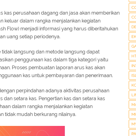
C
us kas perusahaan dagang dan jasa akan memberikan
C
dan keluar dalam rangka menjalankan kegiatan
D
sh Flow) menjadi informasi yang harus diberitahukan
an uang setiap periodenya.
E
G
e tidak langsung dan metode langsung dapat
H
sikan penggunaan kas dalam tiga kategori yaitu
I
danaan. Proses pembuatan laporan arus kas akan
ggunaan kas untuk pembayaran dan penerimaan.
IS
K
 dengan perpindahan adanya aktivitas perusahaan
LI
dan setara kas. Pengertian kas dan setara kas
M
ahaan dalam rangka menjalankan kegiatan
an tidak mudah berkurang nilainya.
M
M
P