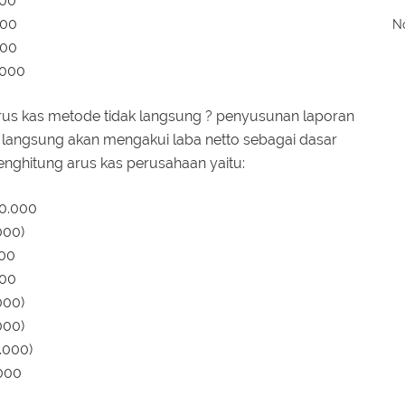
000
000
No
000
.000
us kas metode tidak langsung ? penyusunan laporan
langsung akan mengakui laba netto sebagai dasar
nghitung arus kas perusahaan yaitu:
0.000
000)
000
000
000)
000)
.000)
000