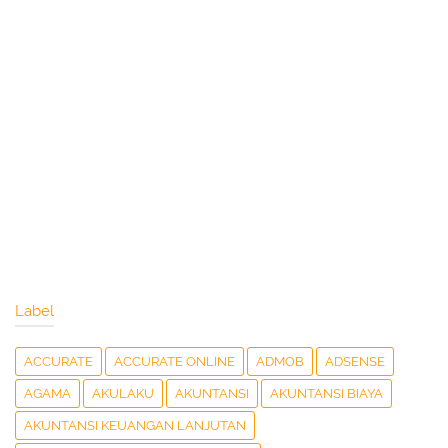
Label
ACCURATE
ACCURATE ONLINE
ADMOB
ADSENSE
AGAMA
AKULAKU
AKUNTANSI
AKUNTANSI BIAYA
AKUNTANSI KEUANGAN LANJUTAN