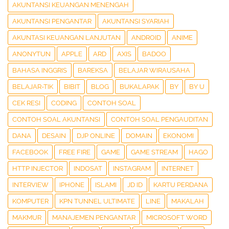
AKUNTANSI KEUANGAN MENENGAH
AKUNTANSI PENGANTAR
AKUNTANSI SYARIAH
AKUNTASI KEUANGAN LANJUTAN
ANDROID
ANIME
ANONYTUN
APPLE
ARD
AXIS
BADOO
BAHASA INGGRIS
BAREKSA
BELAJAR WIRAUSAHA
BELAJAR-TIK
BIBIT
BLOG
BUKALAPAK
BY
BY U
CEK RESI
CODING
CONTOH SOAL
CONTOH SOAL AKUNTANSI
CONTOH SOAL PENGAUDITAN
DANA
DESAIN
DJP ONLINE
DOMAIN
EKONOMI
FACEBOOK
FREE FIRE
GAME
GAME STREAM
HAGO
HTTP INJECTOR
INDOSAT
INSTAGRAM
INTERNET
INTERVIEW
IPHONE
ISLAMI
JD ID
KARTU PERDANA
KOMPUTER
KPN TUNNEL ULTIMATE
LINE
MAKALAH
MAKMUR
MANAJEMEN PENGANTAR
MICROSOFT WORD