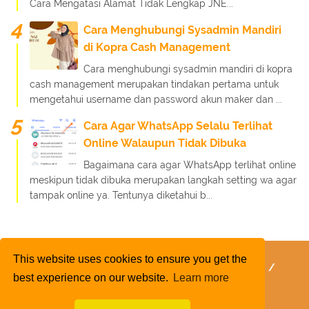
Cara Mengatasi Alamat Tidak Lengkap JNE...
Cara Menghubungi Sysadmin Mandiri
di Kopra Cash Management
Cara menghubungi sysadmin mandiri di kopra
cash management merupakan tindakan pertama untuk
mengetahui username dan password akun maker dan ...
Cara Agar WhatsApp Selalu Terlihat
Online Walaupun Tidak Dibuka
Bagaimana cara agar WhatsApp terlihat online
meskipun tidak dibuka merupakan langkah setting wa agar
tampak online ya. Tentunya diketahui b...
This website uses cookies to ensure you get the
FaQ
Kebijakan Layanan
Kebijakan Privasi
best experience on our website.
Learn more
Kontak Kami
Tentang Kami
Daftar Isi