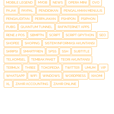
MOBILE LEGEND
MYOB
NEWS
OPERA MINI
OVO
PAJAK
PAYPAL
PENDIDIKAN
PENGALAMAN MENULIS
PENGAUDITAN
PERPAJAKAN
PSHIPON
PSIPHON
PUBG
QUANTUM TUNNEL
RAFINTERNET APPS
RENE 2 POS
SBMPTN
SCRIPT
SCRIPT QPYTHON
SEO
SHOPEE
SHOPING
SISTEM INFORMASI AKUNTANSI
SKRIPSI
SMARTFREN
SPSS
SSH
SUBTITLE
TELKOMSEL
TEMBAK PAKET
TEORI AKUNTANSI
TERMUX
THREE
TOKOPEDIA
TWITTER
UMUM
VIP
WHATSAPP
WIFI
WINDOWS
WORDPRESS
XIAOMI
XL
ZAHIR ACCOUNTING
ZAHIR ONLINE