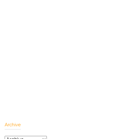
Archive