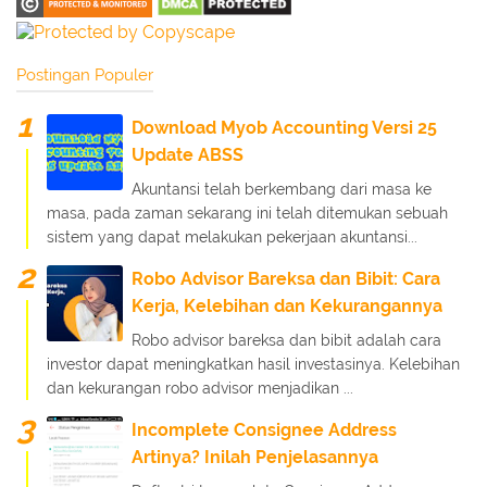
Postingan Populer
Download Myob Accounting Versi 25
Update ABSS
Akuntansi telah berkembang dari masa ke
masa, pada zaman sekarang ini telah ditemukan sebuah
sistem yang dapat melakukan pekerjaan akuntansi...
Robo Advisor Bareksa dan Bibit: Cara
Kerja, Kelebihan dan Kekurangannya
Robo advisor bareksa dan bibit adalah cara
investor dapat meningkatkan hasil investasinya. Kelebihan
dan kekurangan robo advisor menjadikan ...
Incomplete Consignee Address
Artinya? Inilah Penjelasannya