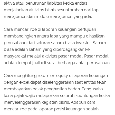
aktiva atau penurunan liabilitas ketika entitas
menjalankan aktivitas bisnis sesuai arahan dari top
manajemen dan middle manajemen yang ada.
Cara mencari roe di laporan keuangan bertujuan
membandingkan antara laba yang mampu dihasilkan
perusahaan dari setoran saham biasa investor. Saham
biasa adalah saham yang diperdagangkan ke
masyarakat melalui aktivitas pasar modal. Pasar modal
adalah tempat jualbeli surat berharga antar perusahaan.
Cara menghitung return on equity di laporan keuangan
dengan excel dapat diselenggarakan saat entitas telah
membayarkan pajak penghasilan badan. Pengusaha
kena pajak wajib melaporkan seluruh keuntungan ketika
menyelenggarakan kegiatan bisnis. Adapun cara
mencari roe pada laporan posisi keuangan adalah