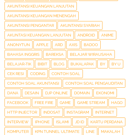
AKUNTANSI KEUANGAN LANJUTAN
AKUNTANSI KEUANGAN MENENGAH
AKUNTANSI PENGANTAR
AKUNTANSI SYARIAH
AKUNTASI KEUANGAN LANJUTAN
ANDROID
ANIME
ANONYTUN
APPLE
ARD
AXIS
BADOO
BAHASA INGGRIS
BAREKSA
BELAJAR WIRAUSAHA
BELAJAR-TIK
BIBIT
BLOG
BUKALAPAK
BY
BY U
CEK RESI
CODING
CONTOH SOAL
CONTOH SOAL AKUNTANSI
CONTOH SOAL PENGAUDITAN
DANA
DESAIN
DJP ONLINE
DOMAIN
EKONOMI
FACEBOOK
FREE FIRE
GAME
GAME STREAM
HAGO
HTTP INJECTOR
INDOSAT
INSTAGRAM
INTERNET
INTERVIEW
IPHONE
ISLAMI
JD ID
KARTU PERDANA
KOMPUTER
KPN TUNNEL ULTIMATE
LINE
MAKALAH