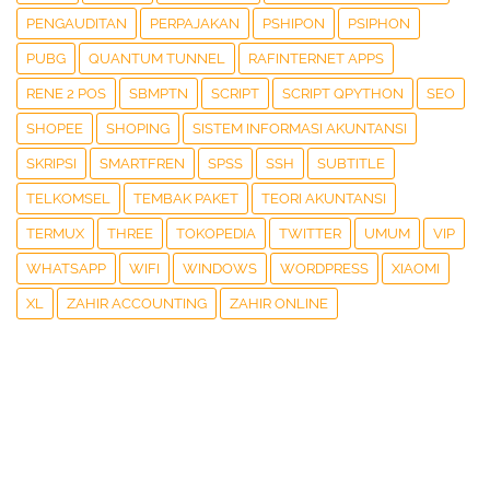
PENGAUDITAN
PERPAJAKAN
PSHIPON
PSIPHON
PUBG
QUANTUM TUNNEL
RAFINTERNET APPS
RENE 2 POS
SBMPTN
SCRIPT
SCRIPT QPYTHON
SEO
SHOPEE
SHOPING
SISTEM INFORMASI AKUNTANSI
SKRIPSI
SMARTFREN
SPSS
SSH
SUBTITLE
TELKOMSEL
TEMBAK PAKET
TEORI AKUNTANSI
TERMUX
THREE
TOKOPEDIA
TWITTER
UMUM
VIP
WHATSAPP
WIFI
WINDOWS
WORDPRESS
XIAOMI
XL
ZAHIR ACCOUNTING
ZAHIR ONLINE