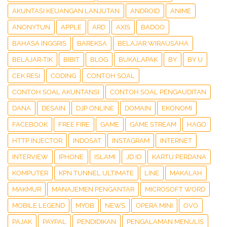
AKUNTASI KEUANGAN LANJUTAN
ANDROID
ANIME
ANONYTUN
APPLE
ARD
AXIS
BADOO
BAHASA INGGRIS
BAREKSA
BELAJAR WIRAUSAHA
BELAJAR-TIK
BIBIT
BLOG
BUKALAPAK
BY
BY U
CEK RESI
CODING
CONTOH SOAL
CONTOH SOAL AKUNTANSI
CONTOH SOAL PENGAUDITAN
DANA
DESAIN
DJP ONLINE
DOMAIN
EKONOMI
FACEBOOK
FREE FIRE
GAME
GAME STREAM
HAGO
HTTP INJECTOR
INDOSAT
INSTAGRAM
INTERNET
INTERVIEW
IPHONE
ISLAMI
JD ID
KARTU PERDANA
KOMPUTER
KPN TUNNEL ULTIMATE
LINE
MAKALAH
MAKMUR
MANAJEMEN PENGANTAR
MICROSOFT WORD
MOBILE LEGEND
MYOB
NEWS
OPERA MINI
OVO
PAJAK
PAYPAL
PENDIDIKAN
PENGALAMAN MENULIS