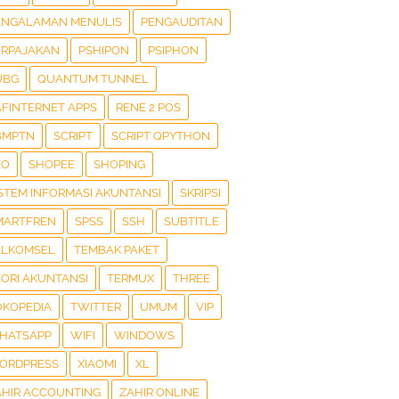
ENGALAMAN MENULIS
PENGAUDITAN
ERPAJAKAN
PSHIPON
PSIPHON
UBG
QUANTUM TUNNEL
AFINTERNET APPS
RENE 2 POS
BMPTN
SCRIPT
SCRIPT QPYTHON
EO
SHOPEE
SHOPING
ISTEM INFORMASI AKUNTANSI
SKRIPSI
MARTFREN
SPSS
SSH
SUBTITLE
ELKOMSEL
TEMBAK PAKET
EORI AKUNTANSI
TERMUX
THREE
OKOPEDIA
TWITTER
UMUM
VIP
HATSAPP
WIFI
WINDOWS
ORDPRESS
XIAOMI
XL
AHIR ACCOUNTING
ZAHIR ONLINE