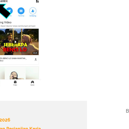
B
 2026
n Perjanjian Kerja