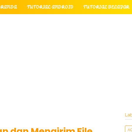
ERANDA
TUTORIAL ANDROID
TUTORIAL BELAJAR
UTORIAL GAME
TUTORIAL INTERNET
TUTORIAL
TUTORIAL PERPESANAN
TUT
LATI
INTERNET
LAYANAN PENGUNJUNG
Lab
n dan Mengirim File
A