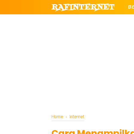
RAFINTERNET
B
T
CHANNEL YOUTUBE RESMI RAF
Home
›
Internet
Cara Menampilka