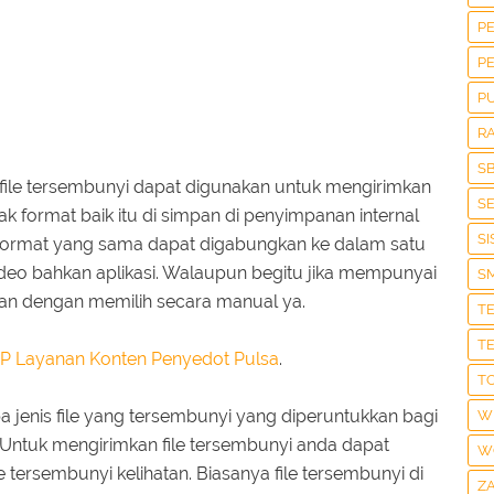
P
P
P
R
S
ile tersembunyi dapat digunakan untuk mengirimkan
S
yak format baik itu di simpan di penyimpanan internal
S
ki format yang sama dapat digabungkan ke dalam satu
deo bahkan aplikasi. Walaupun begitu jika mempunyai
S
kan dengan memilih secara manual ya.
T
T
P Layanan Konten Penyedot Pulsa
.
T
jenis file yang tersembunyi yang diperuntukkan bagi
W
 Untuk mengirimkan file tersembunyi anda dapat
W
e tersembunyi kelihatan. Biasanya file tersembunyi di
Z