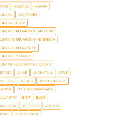
DMOB
ADSENSE
AGAMA
KULAKU
AKUNTANSI
KUNTANSI BIAYA
KUNTANSI KEUANGAN LANJUTAN
KUNTANSI KEUANGAN MENENGAH
KUNTANSI PENGANTAR
KUNTANSI SYARIAH
KUNTASI KEUANGAN LANJUTAN
NDROID
ANIME
ANONYTUN
APPLE
RD
AXIS
BADOO
BAHASA INGGRIS
AREKSA
BELAJAR WIRAUSAHA
LAJAR-TIK
BIBIT
BLOG
UKALAPAK
BY
BY U
CEK RESI
ODING
CONTOH SOAL