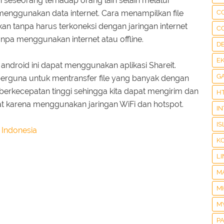
leh seseorang terhadap orang lain selain melalui
enggunakan data internet. Cara menampilkan file
C
ukan tanpa harus terkoneksi dengan jaringan internet
C
npa menggunakan internet atau offline.
D
E
 android ini dapat menggunakan aplikasi Shareit.
G
 berguna untuk mentransfer file yang banyak dengan
erkecepatan tinggi sehingga kita dapat mengirim dan
H
at karena menggunakan jaringan WiFi dan hotspot.
I
IS
 Indonesia
K
LI
M
M
M
P