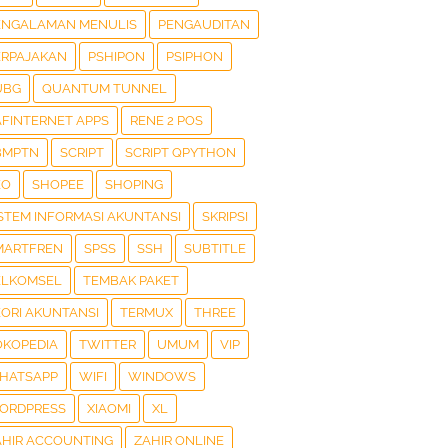
ENGALAMAN MENULIS
PENGAUDITAN
ERPAJAKAN
PSHIPON
PSIPHON
UBG
QUANTUM TUNNEL
AFINTERNET APPS
RENE 2 POS
BMPTN
SCRIPT
SCRIPT QPYTHON
EO
SHOPEE
SHOPING
ISTEM INFORMASI AKUNTANSI
SKRIPSI
MARTFREN
SPSS
SSH
SUBTITLE
ELKOMSEL
TEMBAK PAKET
EORI AKUNTANSI
TERMUX
THREE
OKOPEDIA
TWITTER
UMUM
VIP
HATSAPP
WIFI
WINDOWS
ORDPRESS
XIAOMI
XL
AHIR ACCOUNTING
ZAHIR ONLINE