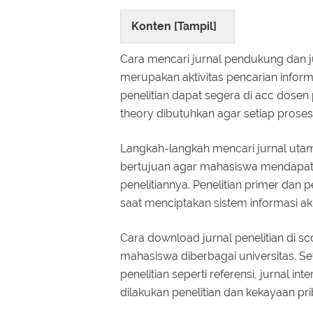
Konten [
Tampil
]
Cara mencari jurnal pendukung dan j
merupakan aktivitas pencarian infor
penelitian dapat segera di acc dose
theory dibutuhkan agar setiap prose
Langkah-langkah mencari jurnal utama
bertujuan agar mahasiswa mendapatk
penelitiannya. Penelitian primer dan
saat menciptakan sistem informasi a
Cara download jurnal penelitian di s
mahasiswa diberbagai universitas. Se
penelitian seperti referensi, jurnal i
dilakukan penelitian dan kekayaan pri