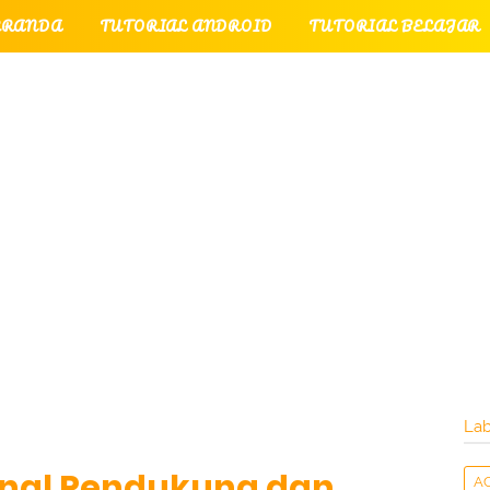
ERANDA
TUTORIAL ANDROID
TUTORIAL BELAJAR
UTORIAL GAME
TUTORIAL INTERNET
TUTORIAL
TUTORIAL PERPESANAN
TUT
LATI
INTERNET
LAYANAN PENGUNJUNG
Lab
rnal Pendukung dan
A