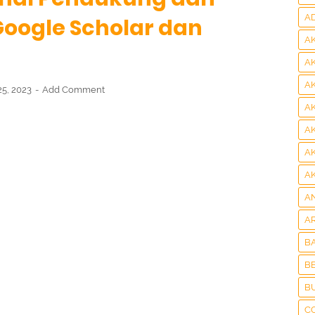
A
Google Scholar dan
A
A
A
25, 2023
Add Comment
A
A
A
A
A
A
B
BE
B
C