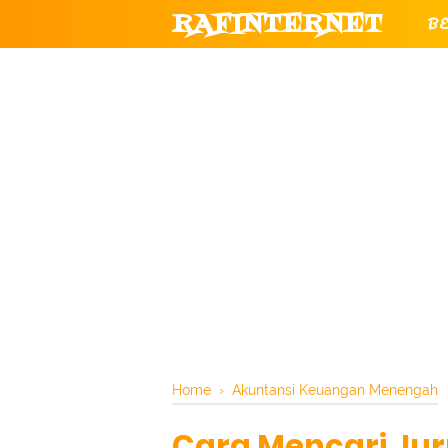
RAFINTERNET
B
T
CHANNEL YOUTUBE RESMI RAF
Home
›
Akuntansi Keuangan Menengah
Cara Mencari Ju