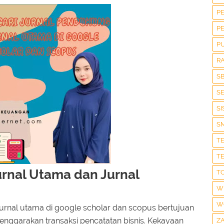
P
P
P
R
S
S
S
S
T
T
rnal Utama dan Jurnal
T
W
W
urnal utama di google scholar dan scopus bertujuan
nggarakan transaksi pencatatan bisnis. Kekayaan
Z