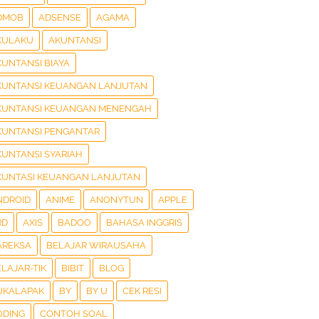
DMOB
ADSENSE
AGAMA
KULAKU
AKUNTANSI
KUNTANSI BIAYA
KUNTANSI KEUANGAN LANJUTAN
KUNTANSI KEUANGAN MENENGAH
KUNTANSI PENGANTAR
KUNTANSI SYARIAH
KUNTASI KEUANGAN LANJUTAN
NDROID
ANIME
ANONYTUN
APPLE
RD
AXIS
BADOO
BAHASA INGGRIS
AREKSA
BELAJAR WIRAUSAHA
LAJAR-TIK
BIBIT
BLOG
UKALAPAK
BY
BY U
CEK RESI
ODING
CONTOH SOAL