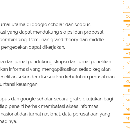
C
C
urnal utama di google scholar dan scopus
D
masi yang dapat mendukung skripsi dan proposal
E
n pembimbing. Pemilihan grand theory dan middle
G
s pengecekan dapat dikerjakan.
H
 dan jurnal pendukung skripsi dan jurnal penelitian
I
an informasi yang mengaplikasikan setiap kegiatan
IS
 penelitian sekunder disesuaikan kebutuhan perusahaan
K
kuntansi keuangan.
LI
copus dan google scholar secara gratis ditujukan bagi
M
tiap peneliti berhak membatasi akses informasi
M
nternasional dan jurnal nasional, data perusahaan yang
M
badinya.
P