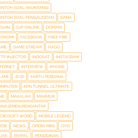
ONTOH SOAL AKUNTANSI
ONTOH SOAL PENGAUDITAN
DANA
ESAIN
DJP ONLINE
DOMAIN
KONOMI
FACEBOOK
FREE FIRE
AME
GAME STREAM
HAGO
TTP INJECTOR
INDOSAT
INSTAGRAM
NTERNET
INTERVIEW
IPHONE
LAMI
JD ID
KARTU PERDANA
OMPUTER
KPN TUNNEL ULTIMATE
NE
MAKALAH
MAKMUR
ANAJEMEN PENGANTAR
ICROSOFT WORD
MOBILE LEGEND
YOB
NEWS
OPERA MINI
OVO
AJAK
PAYPAL
PENDIDIKAN