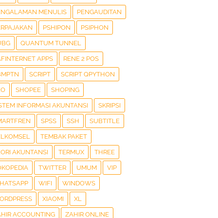
ENGALAMAN MENULIS
PENGAUDITAN
ERPAJAKAN
PSHIPON
PSIPHON
UBG
QUANTUM TUNNEL
AFINTERNET APPS
RENE 2 POS
BMPTN
SCRIPT
SCRIPT QPYTHON
EO
SHOPEE
SHOPING
ISTEM INFORMASI AKUNTANSI
SKRIPSI
MARTFREN
SPSS
SSH
SUBTITLE
ELKOMSEL
TEMBAK PAKET
EORI AKUNTANSI
TERMUX
THREE
OKOPEDIA
TWITTER
UMUM
VIP
HATSAPP
WIFI
WINDOWS
ORDPRESS
XIAOMI
XL
AHIR ACCOUNTING
ZAHIR ONLINE