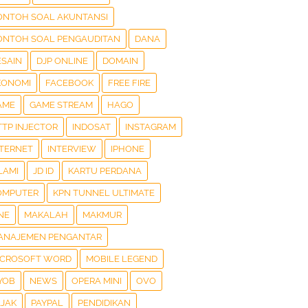
ONTOH SOAL AKUNTANSI
ONTOH SOAL PENGAUDITAN
DANA
ESAIN
DJP ONLINE
DOMAIN
KONOMI
FACEBOOK
FREE FIRE
AME
GAME STREAM
HAGO
TTP INJECTOR
INDOSAT
INSTAGRAM
NTERNET
INTERVIEW
IPHONE
LAMI
JD ID
KARTU PERDANA
OMPUTER
KPN TUNNEL ULTIMATE
NE
MAKALAH
MAKMUR
ANAJEMEN PENGANTAR
ICROSOFT WORD
MOBILE LEGEND
YOB
NEWS
OPERA MINI
OVO
AJAK
PAYPAL
PENDIDIKAN