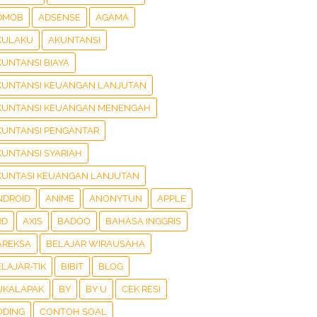
DMOB
ADSENSE
AGAMA
KULAKU
AKUNTANSI
KUNTANSI BIAYA
KUNTANSI KEUANGAN LANJUTAN
KUNTANSI KEUANGAN MENENGAH
KUNTANSI PENGANTAR
KUNTANSI SYARIAH
KUNTASI KEUANGAN LANJUTAN
NDROID
ANIME
ANONYTUN
APPLE
RD
AXIS
BADOO
BAHASA INGGRIS
AREKSA
BELAJAR WIRAUSAHA
LAJAR-TIK
BIBIT
BLOG
UKALAPAK
BY
BY U
CEK RESI
ODING
CONTOH SOAL