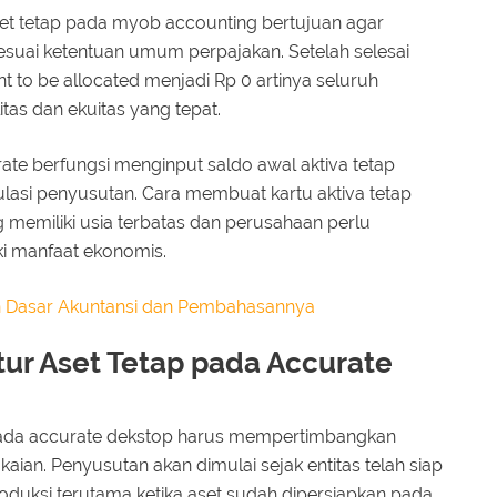
et tetap pada myob accounting bertujuan agar
sesuai ketentuan umum perpajakan. Setelah selesai
t to be allocated menjadi Rp 0 artinya seluruh
tas dan ekuitas yang tepat.
ate berfungsi menginput saldo awal aktiva tetap
lasi penyusutan. Cara membuat kartu aktiva tetap
 memiliki usia terbatas dan perusahaan perlu
ki manfaat ekonomis.
 Dasar Akuntansi dan Pembahasannya
ur Aset Tetap pada Accurate
pada accurate dekstop harus mempertimbangkan
ian. Penyusutan akan dimulai sejak entitas telah siap
duksi terutama ketika aset sudah dipersiapkan pada