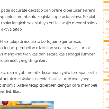
C
pada accurate dekstop dan online diperlukan karena
C
tap untuk membantu kegiatan operasionalnya. Setelah
D
 maka langkah selanjutnya entitas wajib mengisi saldo
aktiva tetap.
E
G
tiva tetap di accurate bertujuan agar proses
H
a terjadi pembelian dilakukan secara wajar. Jurnal
I
kan mengkreditkan kas dan setara kas sebagai sumber
roleh aset yang diinginkan.
IS
K
ate dan myob memiliki kesamaan yaitu terdapat kartu
LI
gsi untuk melakukan inventarisasi seluruh aset yang
M
 bisnisnya. Aktiva tetap diperoleh dengan cara membeli
 liabilitas.
M
M
P