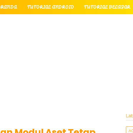
ERANDA
TUTORIAL ANDROID
TUTORIAL BELAJAR
UTORIAL GAME
TUTORIAL INTERNET
TUTORIAL
TUTORIAL PERPESANAN
TUT
LATI
INTERNET
LAYANAN PENGUNJUNG
Lab
n Modul Aset Tetap
A