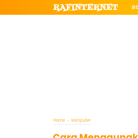
RAFINTERNET
B
T
CHANNEL YOUTUBE RESMI RAF
Home
›
komputer
Cara Menggunaka