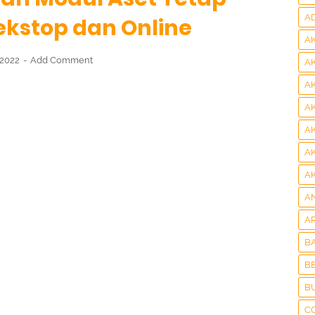
A
kstop dan Online
A
, 2022
Add Comment
A
A
A
A
A
A
A
A
B
BE
B
C