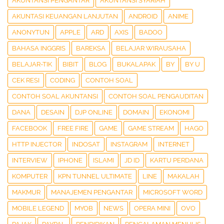
AKUNTANSI PENGANTAR
AKUNTANSI SYARIAH
AKUNTASI KEUANGAN LANJUTAN
ANDROID
ANIME
ANONYTUN
APPLE
ARD
AXIS
BADOO
BAHASA INGGRIS
BAREKSA
BELAJAR WIRAUSAHA
BELAJAR-TIK
BIBIT
BLOG
BUKALAPAK
BY
BY U
CEK RESI
CODING
CONTOH SOAL
CONTOH SOAL AKUNTANSI
CONTOH SOAL PENGAUDITAN
DANA
DESAIN
DJP ONLINE
DOMAIN
EKONOMI
FACEBOOK
FREE FIRE
GAME
GAME STREAM
HAGO
HTTP INJECTOR
INDOSAT
INSTAGRAM
INTERNET
INTERVIEW
IPHONE
ISLAMI
JD ID
KARTU PERDANA
KOMPUTER
KPN TUNNEL ULTIMATE
LINE
MAKALAH
MAKMUR
MANAJEMEN PENGANTAR
MICROSOFT WORD
MOBILE LEGEND
MYOB
NEWS
OPERA MINI
OVO