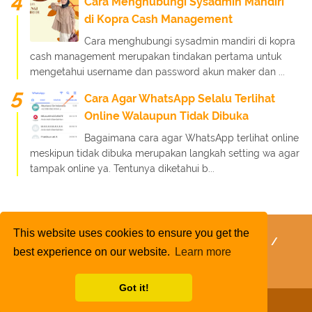
Cara Menghubungi Sysadmin Mandiri
di Kopra Cash Management
Cara menghubungi sysadmin mandiri di kopra
cash management merupakan tindakan pertama untuk
mengetahui username dan password akun maker dan ...
Cara Agar WhatsApp Selalu Terlihat
Online Walaupun Tidak Dibuka
Bagaimana cara agar WhatsApp terlihat online
meskipun tidak dibuka merupakan langkah setting wa agar
tampak online ya. Tentunya diketahui b...
This website uses cookies to ensure you get the
FaQ
Kebijakan Layanan
Kebijakan Privasi
best experience on our website.
Learn more
Kontak Kami
Tentang Kami
Daftar Isi
Got it!
Copyright 2020
Rafinternet