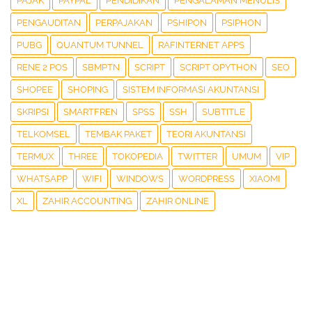
PAJAK
PAYPAL
PENDIDIKAN
PENGALAMAN MENULIS
PENGAUDITAN
PERPAJAKAN
PSHIPON
PSIPHON
PUBG
QUANTUM TUNNEL
RAFINTERNET APPS
RENE 2 POS
SBMPTN
SCRIPT
SCRIPT QPYTHON
SEO
SHOPEE
SHOPING
SISTEM INFORMASI AKUNTANSI
SKRIPSI
SMARTFREN
SPSS
SSH
SUBTITLE
TELKOMSEL
TEMBAK PAKET
TEORI AKUNTANSI
TERMUX
THREE
TOKOPEDIA
TWITTER
UMUM
VIP
WHATSAPP
WIFI
WINDOWS
WORDPRESS
XIAOMI
XL
ZAHIR ACCOUNTING
ZAHIR ONLINE