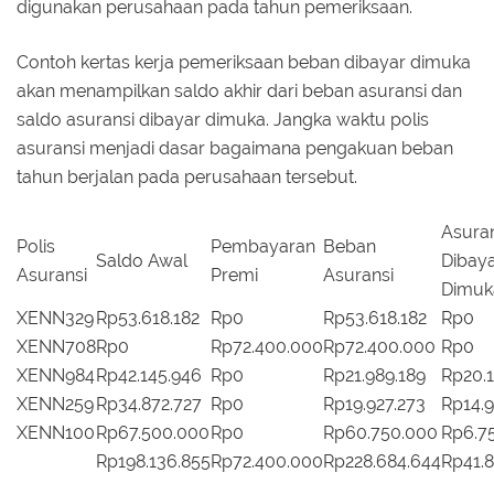
digunakan perusahaan pada tahun pemeriksaan.
Contoh kertas kerja pemeriksaan beban dibayar dimuka
akan menampilkan saldo akhir dari beban asuransi dan
saldo asuransi dibayar dimuka. Jangka waktu polis
asuransi menjadi dasar bagaimana pengakuan beban
tahun berjalan pada perusahaan tersebut.
Asuran
Polis
Pembayaran
Beban
Saldo Awal
Dibay
Asuransi
Premi
Asuransi
Dimuk
XENN329
Rp53.618.182
Rp0
Rp53.618.182
Rp0
XENN708
Rp0
Rp72.400.000
Rp72.400.000
Rp0
XENN984
Rp42.145.946
Rp0
Rp21.989.189
Rp20.
XENN259
Rp34.872.727
Rp0
Rp19.927.273
Rp14.9
XENN100
Rp67.500.000
Rp0
Rp60.750.000
Rp6.7
Rp198.136.855
Rp72.400.000
Rp228.684.644
Rp41.8