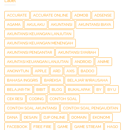
Label
ACCURATE
ACCURATE ONLINE
ADMOB
ADSENSE
AGAMA
AKULAKU
AKUNTANSI
AKUNTANSI BIAYA
AKUNTANSI KEUANGAN LANJUTAN
AKUNTANSI KEUANGAN MENENGAH
AKUNTANSI PENGANTAR
AKUNTANSI SYARIAH
AKUNTASI KEUANGAN LANJUTAN
ANDROID
ANIME
ANONYTUN
APPLE
ARD
AXIS
BADOO
BAHASA INGGRIS
BAREKSA
BELAJAR WIRAUSAHA
BELAJAR-TIK
BIBIT
BLOG
BUKALAPAK
BY
BY U
CEK RESI
CODING
CONTOH SOAL
CONTOH SOAL AKUNTANSI
CONTOH SOAL PENGAUDITAN
DANA
DESAIN
DJP ONLINE
DOMAIN
EKONOMI
FACEBOOK
FREE FIRE
GAME
GAME STREAM
HAGO