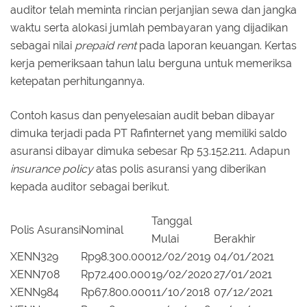
auditor telah meminta rincian perjanjian sewa dan jangka
waktu serta alokasi jumlah pembayaran yang dijadikan
sebagai nilai
prepaid rent
pada laporan keuangan. Kertas
kerja pemeriksaan tahun lalu berguna untuk memeriksa
ketepatan perhitungannya.
Contoh kasus dan penyelesaian audit beban dibayar
dimuka terjadi pada PT Rafinternet yang memiliki saldo
asuransi dibayar dimuka sebesar Rp 53.152.211. Adapun
insurance policy
atas polis asuransi yang diberikan
kepada auditor sebagai berikut.
Tanggal
Polis Asuransi
Nominal
Mulai
Berakhir
XENN329
Rp98.300.000
12/02/2019
04/01/2021
XENN708
Rp72.400.000
19/02/2020
27/01/2021
XENN984
Rp67.800.000
11/10/2018
07/12/2021