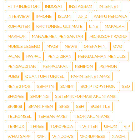
HTTP INJECTOR
INDOSAT
INSTAGRAM
INTERNET
INTERVIEW
IPHONE
ISLAMI
JD ID
KARTU PERDANA
KOMPUTER
KPN TUNNEL ULTIMATE
LINE
MAKALAH
MAKMUR
MANAJEMEN PENGANTAR
MICROSOFT WORD
MOBILE LEGEND
MYOB
NEWS
OPERA MINI
OVO
PAJAK
PAYPAL
PENDIDIKAN
PENGALAMAN MENULIS
PENGAUDITAN
PERPAJAKAN
PSHIPON
PSIPHON
PUBG
QUANTUM TUNNEL
RAFINTERNET APPS
RENE 2 POS
SBMPTN
SCRIPT
SCRIPT QPYTHON
SEO
SHOPEE
SHOPING
SISTEM INFORMASI AKUNTANSI
SKRIPSI
SMARTFREN
SPSS
SSH
SUBTITLE
TELKOMSEL
TEMBAK PAKET
TEORI AKUNTANSI
TERMUX
THREE
TOKOPEDIA
TWITTER
UMUM
VIP
WHATSAPP
WIFI
WINDOWS
WORDPRESS
XIAOMI