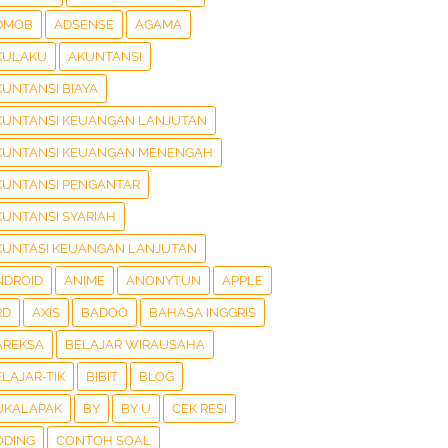
DMOB
ADSENSE
AGAMA
KULAKU
AKUNTANSI
KUNTANSI BIAYA
KUNTANSI KEUANGAN LANJUTAN
KUNTANSI KEUANGAN MENENGAH
KUNTANSI PENGANTAR
KUNTANSI SYARIAH
KUNTASI KEUANGAN LANJUTAN
NDROID
ANIME
ANONYTUN
APPLE
RD
AXIS
BADOO
BAHASA INGGRIS
AREKSA
BELAJAR WIRAUSAHA
LAJAR-TIK
BIBIT
BLOG
UKALAPAK
BY
BY U
CEK RESI
ODING
CONTOH SOAL