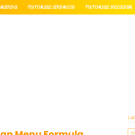
ERANDA
TUTORIAL ANDROID
TUTORIAL BELAJAR
UTORIAL GAME
TUTORIAL INTERNET
TUTORIAL
TUTORIAL PERPESANAN
TUT
LATI
INTERNET
LAYANAN PENGUNJUNG
Lab
an Menu Formula
A