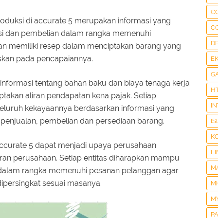
C
duksi di accurate 5 merupakan informasi yang
C
si dan pembelian dalam rangka memenuhi
D
n memiliki resep dalam menciptakan barang yang
skan pada pencapaiannya.
E
G
informasi tentang bahan baku dan biaya tenaga kerja
H
takan aliran pendapatan kena pajak. Setiap
I
eluruh kekayaannya berdasarkan informasi yang
 penjualan, pembelian dan persediaan barang.
IS
K
ccurate 5 dapat menjadi upaya perusahaan
LI
ran perusahaan. Setiap entitas diharapkan mampu
M
alam rangka memenuhi pesanan pelanggan agar
ipersingkat sesuai masanya.
M
M
P