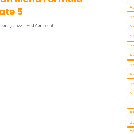
A
ate 5
A
er 23, 2022
Add Comment
A
A
A
A
A
A
A
A
B
BE
B
C