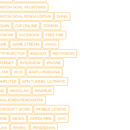
ONTOH SOAL AKUNTANSI
ONTOH SOAL PENGAUDITAN
DANA
ESAIN
DJP ONLINE
DOMAIN
KONOMI
FACEBOOK
FREE FIRE
AME
GAME STREAM
HAGO
TTP INJECTOR
INDOSAT
INSTAGRAM
NTERNET
INTERVIEW
IPHONE
LAMI
JD ID
KARTU PERDANA
OMPUTER
KPN TUNNEL ULTIMATE
NE
MAKALAH
MAKMUR
ANAJEMEN PENGANTAR
ICROSOFT WORD
MOBILE LEGEND
YOB
NEWS
OPERA MINI
OVO
AJAK
PAYPAL
PENDIDIKAN