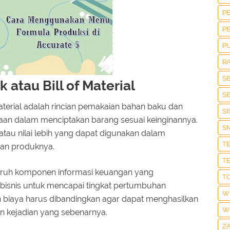
P
P
P
R
S
 atau Bill of Material
S
material adalah rincian pemakaian bahan baku dan
S
aan dalam menciptakan barang sesuai keinginannya.
S
atau nilai lebih yang dapat digunakan dalam
T
an produknya.
T
eluruh komponen informasi keuangan yang
T
n bisnis untuk mencapai tingkat pertumbuhan
W
 biaya harus dibandingkan agar dapat menghasilkan
W
n kejadian yang sebenarnya.
Z