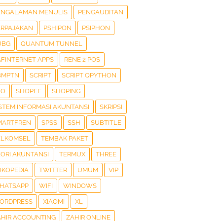
ENGALAMAN MENULIS
PENGAUDITAN
ERPAJAKAN
PSHIPON
PSIPHON
UBG
QUANTUM TUNNEL
AFINTERNET APPS
RENE 2 POS
BMPTN
SCRIPT
SCRIPT QPYTHON
EO
SHOPEE
SHOPING
ISTEM INFORMASI AKUNTANSI
SKRIPSI
MARTFREN
SPSS
SSH
SUBTITLE
ELKOMSEL
TEMBAK PAKET
EORI AKUNTANSI
TERMUX
THREE
OKOPEDIA
TWITTER
UMUM
VIP
HATSAPP
WIFI
WINDOWS
ORDPRESS
XIAOMI
XL
AHIR ACCOUNTING
ZAHIR ONLINE