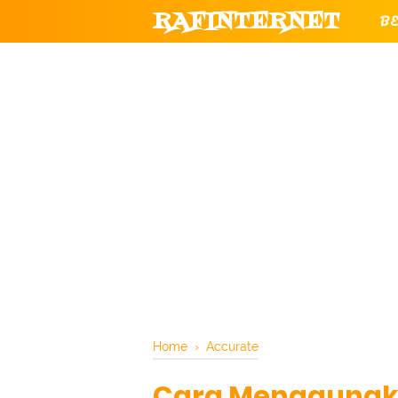
RAFINTERNET
B
T
CHANNEL YOUTUBE RESMI RAF
Home
›
Accurate
Cara Menggunak