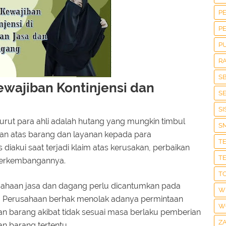
P
P
P
R
S
wajiban Kontinjensi dan
S
S
urut para ahli adalah hutang yang mungkin timbul
S
an atas barang dan layanan kepada para
T
 diakui saat terjadi klaim atas kerusakan, perbaikan
T
perkembangannya.
T
usahaan jasa dan dagang perlu dicantumkan pada
W
an. Perusahaan berhak menolak adanya permintaan
W
n barang akibat tidak sesuai masa berlaku pemberian
Z
an barang tertentu.