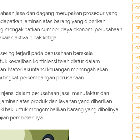
C
rusahaan jasa dan dagang merupakan prosedur yang
C
dapatkan jaminan atas barang yang diberikan.
D
ang mengakibatkan sumber daya ekonomi perusahaan
ian aktiva pihak ketiga.
E
G
 sering terjadi pada perusahaan berskala
H
tuk kewajiban kontinjensi telah diatur dalam
I
gan. Materi akuntansi keuangan menengah akan
uai tingkat perkembangan perusahaan.
IS
K
tinjensi dalam perusahaan jasa, manufaktur dan
LI
jaminan atas produk dan layanan yang diberikan
M
ki hak untuk mengembalikan barang yang dibelinya
njian pembeliannya.
M
M
P