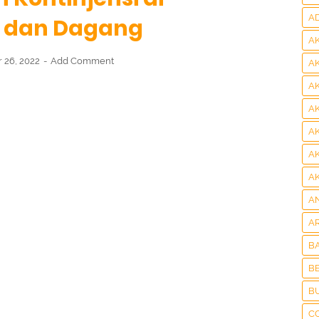
A
 dan Dagang
A
 26, 2022
Add Comment
A
A
A
A
A
A
A
A
B
BE
B
C