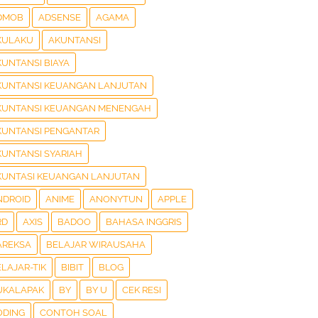
DMOB
ADSENSE
AGAMA
KULAKU
AKUNTANSI
KUNTANSI BIAYA
KUNTANSI KEUANGAN LANJUTAN
KUNTANSI KEUANGAN MENENGAH
KUNTANSI PENGANTAR
KUNTANSI SYARIAH
KUNTASI KEUANGAN LANJUTAN
NDROID
ANIME
ANONYTUN
APPLE
RD
AXIS
BADOO
BAHASA INGGRIS
AREKSA
BELAJAR WIRAUSAHA
LAJAR-TIK
BIBIT
BLOG
UKALAPAK
BY
BY U
CEK RESI
ODING
CONTOH SOAL