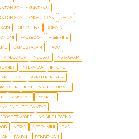
ONTOH SOAL AKUNTANSI
ONTOH SOAL PENGAUDITAN
DANA
ESAIN
DJP ONLINE
DOMAIN
KONOMI
FACEBOOK
FREE FIRE
AME
GAME STREAM
HAGO
TTP INJECTOR
INDOSAT
INSTAGRAM
NTERNET
INTERVIEW
IPHONE
LAMI
JD ID
KARTU PERDANA
OMPUTER
KPN TUNNEL ULTIMATE
NE
MAKALAH
MAKMUR
ANAJEMEN PENGANTAR
ICROSOFT WORD
MOBILE LEGEND
YOB
NEWS
OPERA MINI
OVO
AJAK
PAYPAL
PENDIDIKAN