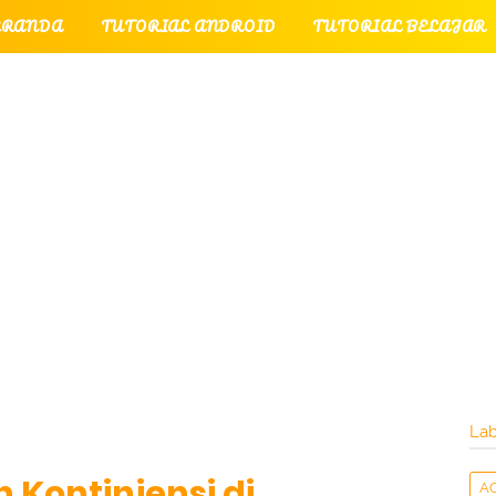
ERANDA
TUTORIAL ANDROID
TUTORIAL BELAJAR
UTORIAL GAME
TUTORIAL INTERNET
TUTORIAL
TUTORIAL PERPESANAN
TUT
LATI
INTERNET
LAYANAN PENGUNJUNG
Lab
 Kontinjensi di
A