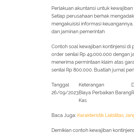
Perlakuan akuntansi untuk kewajiban k
Setiap perusahaan berhak mengadakan
mengakuisisi informasi keuangannya.
dan jaminan pemerintah
Contoh soal kewajiban kontinjensi di 
order senilai Rp 49.000.000 dengan j
menerima permintaan klaim atas gar
senilai Rp 800.000. Buatlah jurnal pe
Tanggal
Keterangan
D
26/09/2023
Biaya Perbaikan Barang
R
Kas
Baca Juga:
Karakteristik Liabilitas J
Demikian contoh kewajiban kontinjen