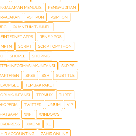
ENGALAMAN MENULIS
PENGAUDITAN
ERPAJAKAN
PSHIPON
PSIPHON
UBG
QUANTUM TUNNEL
AFINTERNET APPS
RENE 2 POS
BMPTN
SCRIPT
SCRIPT QPYTHON
EO
SHOPEE
SHOPING
ISTEM INFORMASI AKUNTANSI
SKRIPSI
MARTFREN
SPSS
SSH
SUBTITLE
ELKOMSEL
TEMBAK PAKET
EORI AKUNTANSI
TERMUX
THREE
OKOPEDIA
TWITTER
UMUM
VIP
HATSAPP
WIFI
WINDOWS
ORDPRESS
XIAOMI
XL
AHIR ACCOUNTING
ZAHIR ONLINE