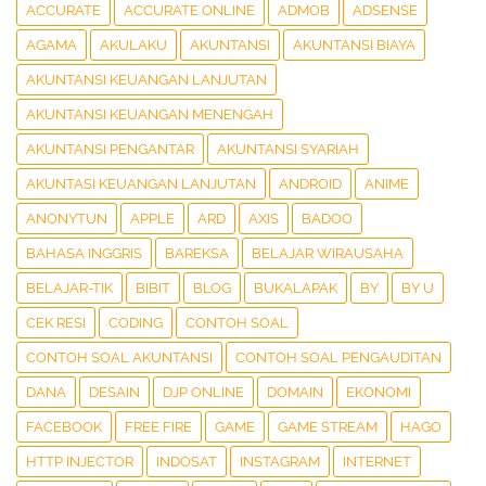
ACCURATE
ACCURATE ONLINE
ADMOB
ADSENSE
AGAMA
AKULAKU
AKUNTANSI
AKUNTANSI BIAYA
AKUNTANSI KEUANGAN LANJUTAN
AKUNTANSI KEUANGAN MENENGAH
AKUNTANSI PENGANTAR
AKUNTANSI SYARIAH
AKUNTASI KEUANGAN LANJUTAN
ANDROID
ANIME
ANONYTUN
APPLE
ARD
AXIS
BADOO
BAHASA INGGRIS
BAREKSA
BELAJAR WIRAUSAHA
BELAJAR-TIK
BIBIT
BLOG
BUKALAPAK
BY
BY U
CEK RESI
CODING
CONTOH SOAL
CONTOH SOAL AKUNTANSI
CONTOH SOAL PENGAUDITAN
DANA
DESAIN
DJP ONLINE
DOMAIN
EKONOMI
FACEBOOK
FREE FIRE
GAME
GAME STREAM
HAGO
HTTP INJECTOR
INDOSAT
INSTAGRAM
INTERNET