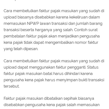
Cara membetulkan faktur pajak masukan yang sudah di
upload biasanya disebabkan karena kekeliruan dalam
memasukan NPWP lawan transaksi dan jumlah barang
transaksi beserta harganya yang salah. Contoh surat
pembatalan faktur pajak akan menjadikan pengusaha
kena pajak tidak dapat mengembalikan nomor faktur
yang telah dipesan.
Cara membetulkan faktur pajak masukan yang sudah di
upload dapat menggunakan faktur pengganti. Status
faktur pajak masukan batal harus dihindari karena
pengusaha kena pajak harus menyimpan bukti transaksi
tersebut.
Faktur pajak masukan dibatalkan sepihak biasanya
disebabkan pengusaha kena pajak salah memasukan