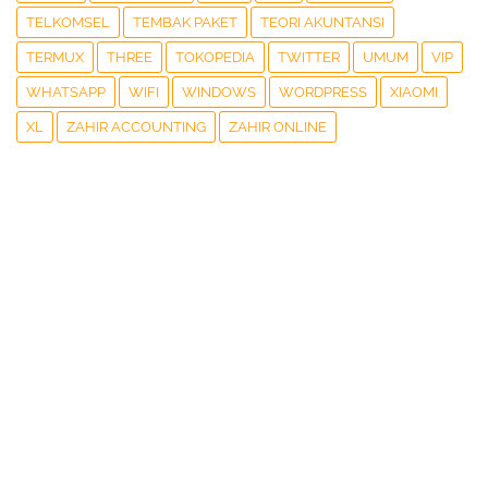
TELKOMSEL
TEMBAK PAKET
TEORI AKUNTANSI
TERMUX
THREE
TOKOPEDIA
TWITTER
UMUM
VIP
WHATSAPP
WIFI
WINDOWS
WORDPRESS
XIAOMI
XL
ZAHIR ACCOUNTING
ZAHIR ONLINE