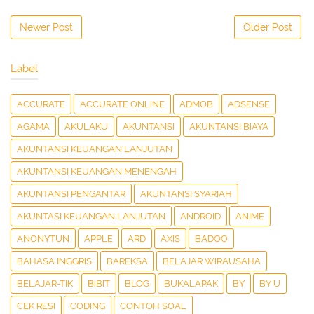
Newer Post
Older Post
Label
ACCURATE
ACCURATE ONLINE
ADMOB
ADSENSE
AGAMA
AKULAKU
AKUNTANSI
AKUNTANSI BIAYA
AKUNTANSI KEUANGAN LANJUTAN
AKUNTANSI KEUANGAN MENENGAH
AKUNTANSI PENGANTAR
AKUNTANSI SYARIAH
AKUNTASI KEUANGAN LANJUTAN
ANDROID
ANIME
ANONYTUN
APPLE
ARD
AXIS
BADOO
BAHASA INGGRIS
BAREKSA
BELAJAR WIRAUSAHA
BELAJAR-TIK
BIBIT
BLOG
BUKALAPAK
BY
BY U
CEK RESI
CODING
CONTOH SOAL