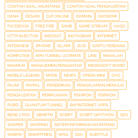
CONTOH SOAL AKUNTANSI
CONTOH SOAL PENGAUDITAN
DANA
DESAIN
DJP ONLINE
DOMAIN
EKONOMI
FACEBOOK
FREE FIRE
GAME
GAME STREAM
HAGO
HTTP INJECTOR
INDOSAT
INSTAGRAM
INTERNET
INTERVIEW
IPHONE
ISLAMI
JD ID
KARTU PERDANA
KOMPUTER
KPN TUNNEL ULTIMATE
LINE
MAKALAH
MAKMUR
MANAJEMEN PENGANTAR
MICROSOFT WORD
MOBILE LEGEND
MYOB
NEWS
OPERA MINI
OVO
PAJAK
PAYPAL
PENDIDIKAN
PENGALAMAN MENULIS
PENGAUDITAN
PERPAJAKAN
PSHIPON
PSIPHON
PUBG
QUANTUM TUNNEL
RAFINTERNET APPS
RENE 2 POS
SBMPTN
SCRIPT
SCRIPT QPYTHON
SEO
SHOPEE
SHOPING
SISTEM INFORMASI AKUNTANSI
SKRIPSI
SMARTFREN
SPSS
SSH
SUBTITLE