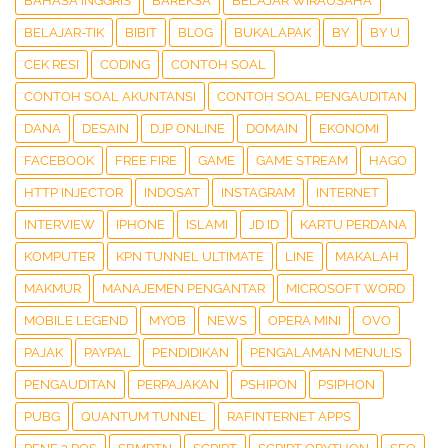
BAHASA INGGRIS
BAREKSA
BELAJAR WIRAUSAHA
BELAJAR-TIK
BIBIT
BLOG
BUKALAPAK
BY
BY U
CEK RESI
CODING
CONTOH SOAL
CONTOH SOAL AKUNTANSI
CONTOH SOAL PENGAUDITAN
DANA
DESAIN
DJP ONLINE
DOMAIN
EKONOMI
FACEBOOK
FREE FIRE
GAME
GAME STREAM
HAGO
HTTP INJECTOR
INDOSAT
INSTAGRAM
INTERNET
INTERVIEW
IPHONE
ISLAMI
JD ID
KARTU PERDANA
KOMPUTER
KPN TUNNEL ULTIMATE
LINE
MAKALAH
MAKMUR
MANAJEMEN PENGANTAR
MICROSOFT WORD
MOBILE LEGEND
MYOB
NEWS
OPERA MINI
OVO
PAJAK
PAYPAL
PENDIDIKAN
PENGALAMAN MENULIS
PENGAUDITAN
PERPAJAKAN
PSHIPON
PSIPHON
PUBG
QUANTUM TUNNEL
RAFINTERNET APPS