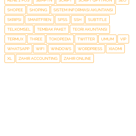
RENE 2 POS
SBMPTN
SCRIPT
SCRIPT QPYTHON
SEO
SHOPEE
SHOPING
SISTEM INFORMASI AKUNTANSI
SKRIPSI
SMARTFREN
SPSS
SSH
SUBTITLE
TELKOMSEL
TEMBAK PAKET
TEORI AKUNTANSI
TERMUX
THREE
TOKOPEDIA
TWITTER
UMUM
VIP
WHATSAPP
WIFI
WINDOWS
WORDPRESS
XIAOMI
XL
ZAHIR ACCOUNTING
ZAHIR ONLINE