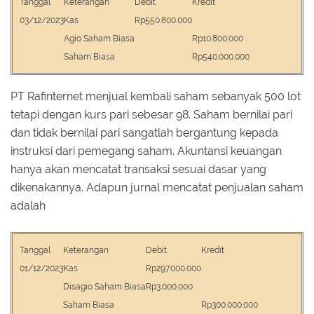
Tanggal
Keterangan
Debit
Kredit
03/12/2023
Kas
Rp550.800.000
Agio Saham Biasa
Rp10.800.000
Saham Biasa
Rp540.000.000
PT Rafinternet menjual kembali saham sebanyak 500 lot
tetapi dengan kurs pari sebesar 98. Saham bernilai pari
dan tidak bernilai pari sangatlah bergantung kepada
instruksi dari pemegang saham. Akuntansi keuangan
hanya akan mencatat transaksi sesuai dasar yang
dikenakannya. Adapun jurnal mencatat penjualan saham
adalah
Tanggal
Keterangan
Debit
Kredit
01/12/2023
Kas
Rp297.000.000
Disagio Saham Biasa
Rp3.000.000
Saham Biasa
Rp300.000.000