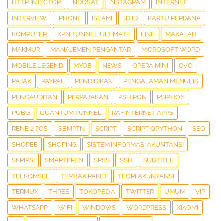
HTTP INJECTOR
INDOSAT
INSTAGRAM
INTERNET
INTERVIEW
IPHONE
ISLAMI
JD ID
KARTU PERDANA
KOMPUTER
KPN TUNNEL ULTIMATE
LINE
MAKALAH
MAKMUR
MANAJEMEN PENGANTAR
MICROSOFT WORD
MOBILE LEGEND
MYOB
NEWS
OPERA MINI
OVO
PAJAK
PAYPAL
PENDIDIKAN
PENGALAMAN MENULIS
PENGAUDITAN
PERPAJAKAN
PSHIPON
PSIPHON
PUBG
QUANTUM TUNNEL
RAFINTERNET APPS
RENE 2 POS
SBMPTN
SCRIPT
SCRIPT QPYTHON
SEO
SHOPEE
SHOPING
SISTEM INFORMASI AKUNTANSI
SKRIPSI
SMARTFREN
SPSS
SSH
SUBTITLE
TELKOMSEL
TEMBAK PAKET
TEORI AKUNTANSI
TERMUX
THREE
TOKOPEDIA
TWITTER
UMUM
VIP
WHATSAPP
WIFI
WINDOWS
WORDPRESS
XIAOMI