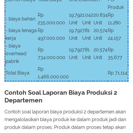
Produk
Rp
19.792
1.042
20.834
Rp
- biaya bahan
235.000.000
Unit
Unit
Unit
11.280
- biaya tenaga
Rp
19.792
781
20.574
Rp
kerja
497.000.000
Unit
Unit
Unit
24.157
- biaya
Rp
19.792
781
20.574
Rp
overhead
734.000.000
Unit
Unit
Unit
35.677
pabrik
Rp
Total Biaya
Rp 71.114
1.466.000.000
Contoh Soal Laporan Biaya Produksi 2
Departemen
Contoh soal laporan biaya produksi 2 departemen akan
mengalolasikan biaya produk ke dalam produk jadi dan
produk dalam proses. Produk dalam proses tetap akan