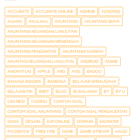
ACCURATE
ACCURATE ONLINE
ADMOB
ADSENSE
AGAMA
AKULAKU
AKUNTANSI
AKUNTANSI BIAYA
AKUNTANSI KEUANGAN LANJUTAN
AKUNTANSI KEUANGAN MENENGAH
AKUNTANSI PENGANTAR
AKUNTANSI SYARIAH
AKUNTASI KEUANGAN LANJUTAN
ANDROID
ANIME
ANONYTUN
APPLE
ARD
AXIS
BADOO
BAHASA INGGRIS
BAREKSA
BELAJAR WIRAUSAHA
BELAJAR-TIK
BIBIT
BLOG
BUKALAPAK
BY
BY U
CEK RESI
CODING
CONTOH SOAL
CONTOH SOAL AKUNTANSI
CONTOH SOAL PENGAUDITAN
DANA
DESAIN
DJP ONLINE
DOMAIN
EKONOMI
FACEBOOK
FREE FIRE
GAME
GAME STREAM
HAGO