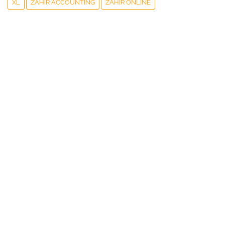
XL
ZAHIR ACCOUNTING
ZAHIR ONLINE