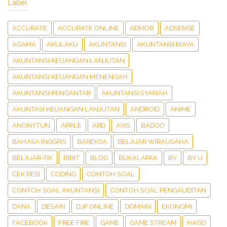
Label
ACCURATE
ACCURATE ONLINE
ADMOB
ADSENSE
AGAMA
AKULAKU
AKUNTANSI
AKUNTANSI BIAYA
AKUNTANSI KEUANGAN LANJUTAN
AKUNTANSI KEUANGAN MENENGAH
AKUNTANSI PENGANTAR
AKUNTANSI SYARIAH
AKUNTASI KEUANGAN LANJUTAN
ANDROID
ANIME
ANONYTUN
APPLE
ARD
AXIS
BADOO
BAHASA INGGRIS
BAREKSA
BELAJAR WIRAUSAHA
BELAJAR-TIK
BIBIT
BLOG
BUKALAPAK
BY
BY U
CEK RESI
CODING
CONTOH SOAL
CONTOH SOAL AKUNTANSI
CONTOH SOAL PENGAUDITAN
DANA
DESAIN
DJP ONLINE
DOMAIN
EKONOMI
FACEBOOK
FREE FIRE
GAME
GAME STREAM
HAGO