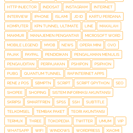
HTTP INJECTOR
INDOSAT
INSTAGRAM
INTERNET
INTERVIEW
IPHONE
ISLAMI
JD ID
KARTU PERDANA
KOMPUTER
KPN TUNNEL ULTIMATE
LINE
MAKALAH
MAKMUR
MANAJEMEN PENGANTAR
MICROSOFT WORD
MOBILE LEGEND
MYOB
NEWS
OPERA MINI
OVO
PAJAK
PAYPAL
PENDIDIKAN
PENGALAMAN MENULIS
PENGAUDITAN
PERPAJAKAN
PSHIPON
PSIPHON
PUBG
QUANTUM TUNNEL
RAFINTERNET APPS
RENE 2 POS
SBMPTN
SCRIPT
SCRIPT QPYTHON
SEO
SHOPEE
SHOPING
SISTEM INFORMASI AKUNTANSI
SKRIPSI
SMARTFREN
SPSS
SSH
SUBTITLE
TELKOMSEL
TEMBAK PAKET
TEORI AKUNTANSI
TERMUX
THREE
TOKOPEDIA
TWITTER
UMUM
VIP
WHATSAPP
WIFI
WINDOWS
WORDPRESS
XIAOMI