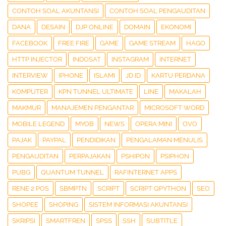
CONTOH SOAL AKUNTANSI
CONTOH SOAL PENGAUDITAN
DANA
DESAIN
DJP ONLINE
DOMAIN
EKONOMI
FACEBOOK
FREE FIRE
GAME
GAME STREAM
HAGO
HTTP INJECTOR
INDOSAT
INSTAGRAM
INTERNET
INTERVIEW
IPHONE
ISLAMI
JD ID
KARTU PERDANA
KOMPUTER
KPN TUNNEL ULTIMATE
LINE
MAKALAH
MAKMUR
MANAJEMEN PENGANTAR
MICROSOFT WORD
MOBILE LEGEND
MYOB
NEWS
OPERA MINI
OVO
PAJAK
PAYPAL
PENDIDIKAN
PENGALAMAN MENULIS
PENGAUDITAN
PERPAJAKAN
PSHIPON
PSIPHON
PUBG
QUANTUM TUNNEL
RAFINTERNET APPS
RENE 2 POS
SBMPTN
SCRIPT
SCRIPT QPYTHON
SEO
SHOPEE
SHOPING
SISTEM INFORMASI AKUNTANSI
SKRIPSI
SMARTFREN
SPSS
SSH
SUBTITLE