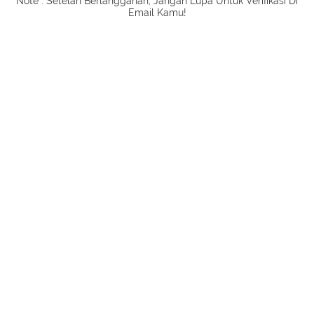
Note : Setelah Berlangganan, Jangan Lupa Untuk Verifikasi Di
Email Kamu!