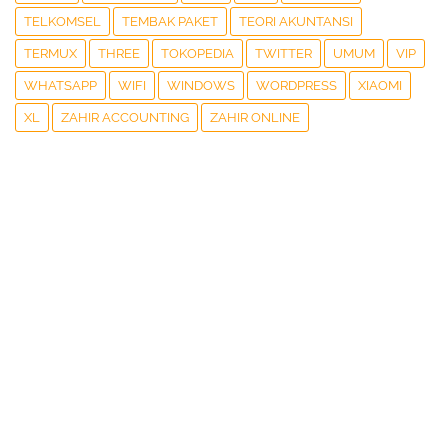
TELKOMSEL
TEMBAK PAKET
TEORI AKUNTANSI
TERMUX
THREE
TOKOPEDIA
TWITTER
UMUM
VIP
WHATSAPP
WIFI
WINDOWS
WORDPRESS
XIAOMI
XL
ZAHIR ACCOUNTING
ZAHIR ONLINE