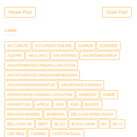
Newer Post
Older Post
Label
ACCURATE
ACCURATE ONLINE
ADMOB
ADSENSE
AGAMA
AKULAKU
AKUNTANSI
AKUNTANSI BIAYA
AKUNTANSI KEUANGAN LANJUTAN
AKUNTANSI KEUANGAN MENENGAH
AKUNTANSI PENGANTAR
AKUNTANSI SYARIAH
AKUNTASI KEUANGAN LANJUTAN
ANDROID
ANIME
ANONYTUN
APPLE
ARD
AXIS
BADOO
BAHASA INGGRIS
BAREKSA
BELAJAR WIRAUSAHA
BELAJAR-TIK
BIBIT
BLOG
BUKALAPAK
BY
BY U
CEK RESI
CODING
CONTOH SOAL