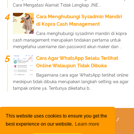
Cara Mengatasi Alamat Tidak Lengkap JNE...
Cara Menghubungi Sysadmin Mandiri
di Kopra Cash Management
Cara menghubungi sysadmin mandiri di kopra
cash management merupakan tindakan pertama untuk
mengetahui username dan password akun maker dan ...
Cara Agar WhatsApp Selalu Terlihat
Online Walaupun Tidak Dibuka
Bagaimana cara agar WhatsApp terlihat online
meskipun tidak dibuka merupakan langkah setting wa agar
tampak online ya. Tentunya diketahui b...
This website uses cookies to ensure you get the
FaQ
Kebijakan Layanan
Kebijakan Privasi
best experience on our website.
Learn more
Kontak Kami
Tentang Kami
Daftar Isi