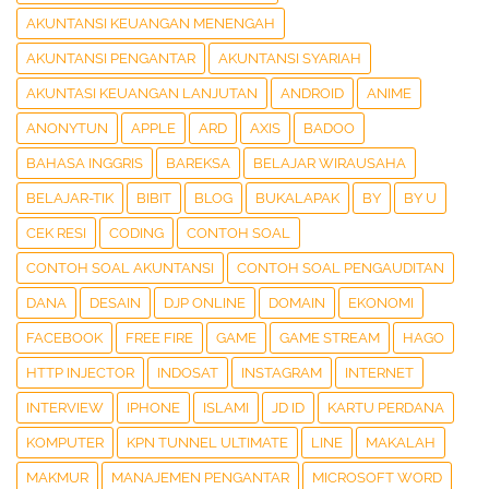
AKUNTANSI KEUANGAN MENENGAH
AKUNTANSI PENGANTAR
AKUNTANSI SYARIAH
AKUNTASI KEUANGAN LANJUTAN
ANDROID
ANIME
ANONYTUN
APPLE
ARD
AXIS
BADOO
BAHASA INGGRIS
BAREKSA
BELAJAR WIRAUSAHA
BELAJAR-TIK
BIBIT
BLOG
BUKALAPAK
BY
BY U
CEK RESI
CODING
CONTOH SOAL
CONTOH SOAL AKUNTANSI
CONTOH SOAL PENGAUDITAN
DANA
DESAIN
DJP ONLINE
DOMAIN
EKONOMI
FACEBOOK
FREE FIRE
GAME
GAME STREAM
HAGO
HTTP INJECTOR
INDOSAT
INSTAGRAM
INTERNET
INTERVIEW
IPHONE
ISLAMI
JD ID
KARTU PERDANA
KOMPUTER
KPN TUNNEL ULTIMATE
LINE
MAKALAH
MAKMUR
MANAJEMEN PENGANTAR
MICROSOFT WORD