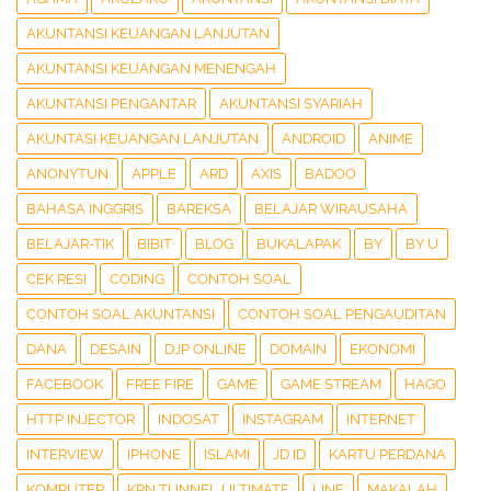
AKUNTANSI KEUANGAN LANJUTAN
AKUNTANSI KEUANGAN MENENGAH
AKUNTANSI PENGANTAR
AKUNTANSI SYARIAH
AKUNTASI KEUANGAN LANJUTAN
ANDROID
ANIME
ANONYTUN
APPLE
ARD
AXIS
BADOO
BAHASA INGGRIS
BAREKSA
BELAJAR WIRAUSAHA
BELAJAR-TIK
BIBIT
BLOG
BUKALAPAK
BY
BY U
CEK RESI
CODING
CONTOH SOAL
CONTOH SOAL AKUNTANSI
CONTOH SOAL PENGAUDITAN
DANA
DESAIN
DJP ONLINE
DOMAIN
EKONOMI
FACEBOOK
FREE FIRE
GAME
GAME STREAM
HAGO
HTTP INJECTOR
INDOSAT
INSTAGRAM
INTERNET
INTERVIEW
IPHONE
ISLAMI
JD ID
KARTU PERDANA
KOMPUTER
KPN TUNNEL ULTIMATE
LINE
MAKALAH