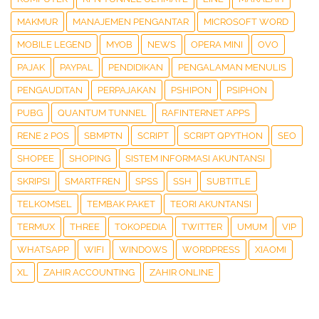
MAKMUR
MANAJEMEN PENGANTAR
MICROSOFT WORD
MOBILE LEGEND
MYOB
NEWS
OPERA MINI
OVO
PAJAK
PAYPAL
PENDIDIKAN
PENGALAMAN MENULIS
PENGAUDITAN
PERPAJAKAN
PSHIPON
PSIPHON
PUBG
QUANTUM TUNNEL
RAFINTERNET APPS
RENE 2 POS
SBMPTN
SCRIPT
SCRIPT QPYTHON
SEO
SHOPEE
SHOPING
SISTEM INFORMASI AKUNTANSI
SKRIPSI
SMARTFREN
SPSS
SSH
SUBTITLE
TELKOMSEL
TEMBAK PAKET
TEORI AKUNTANSI
TERMUX
THREE
TOKOPEDIA
TWITTER
UMUM
VIP
WHATSAPP
WIFI
WINDOWS
WORDPRESS
XIAOMI
XL
ZAHIR ACCOUNTING
ZAHIR ONLINE