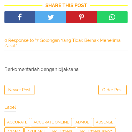
SHARE THIS POST
0 Response to "7 Golongan Yang Tidak Berhak Menerima
Zakat"
Berkomentarlah dengan bijaksana
Newer Post
Older Post
Label
ACCURATE
ACCURATE ONLINE
ADMOB
ADSENSE
AGAMA
AKULAKU
AKUNTANSI
AKUNTANSI BIAYA