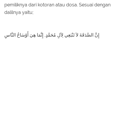
pemiliknya dari kotoran atau dosa. Sesuai dengan
dalilnya yaitu;
إِنَّ الصَّدَقَةَ لاَ تَنْبَغِي لِآلِ مُحَمَّدٍ, إِنَّمَا هِيَ أَوْسَاخُ النَّاسِ