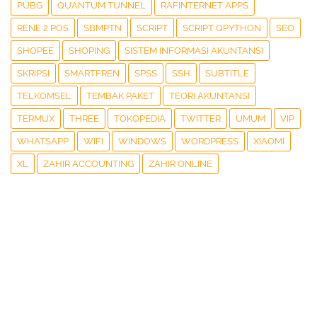
PUBG
QUANTUM TUNNEL
RAFINTERNET APPS
RENE 2 POS
SBMPTN
SCRIPT
SCRIPT QPYTHON
SEO
SHOPEE
SHOPING
SISTEM INFORMASI AKUNTANSI
SKRIPSI
SMARTFREN
SPSS
SSH
SUBTITLE
TELKOMSEL
TEMBAK PAKET
TEORI AKUNTANSI
TERMUX
THREE
TOKOPEDIA
TWITTER
UMUM
VIP
WHATSAPP
WIFI
WINDOWS
WORDPRESS
XIAOMI
XL
ZAHIR ACCOUNTING
ZAHIR ONLINE