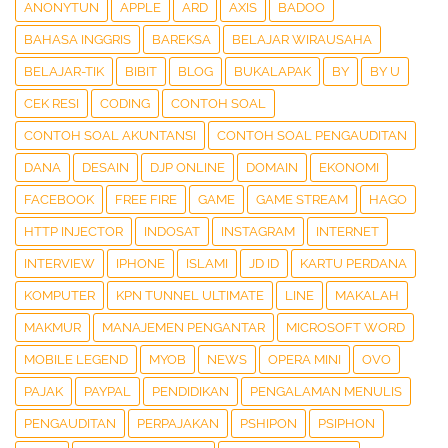
ANONYTUN
APPLE
ARD
AXIS
BADOO
BAHASA INGGRIS
BAREKSA
BELAJAR WIRAUSAHA
BELAJAR-TIK
BIBIT
BLOG
BUKALAPAK
BY
BY U
CEK RESI
CODING
CONTOH SOAL
CONTOH SOAL AKUNTANSI
CONTOH SOAL PENGAUDITAN
DANA
DESAIN
DJP ONLINE
DOMAIN
EKONOMI
FACEBOOK
FREE FIRE
GAME
GAME STREAM
HAGO
HTTP INJECTOR
INDOSAT
INSTAGRAM
INTERNET
INTERVIEW
IPHONE
ISLAMI
JD ID
KARTU PERDANA
KOMPUTER
KPN TUNNEL ULTIMATE
LINE
MAKALAH
MAKMUR
MANAJEMEN PENGANTAR
MICROSOFT WORD
MOBILE LEGEND
MYOB
NEWS
OPERA MINI
OVO
PAJAK
PAYPAL
PENDIDIKAN
PENGALAMAN MENULIS
PENGAUDITAN
PERPAJAKAN
PSHIPON
PSIPHON