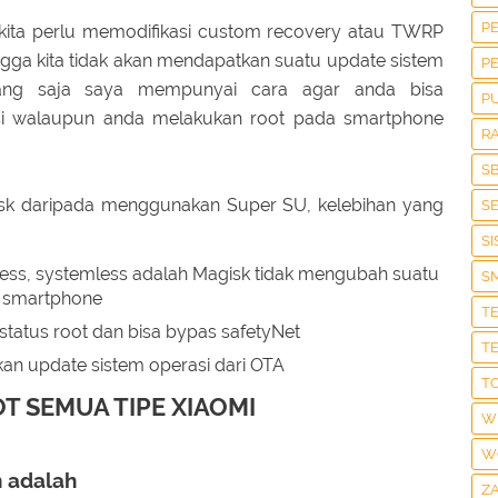
P
a kita perlu memodifikasi custom recovery atau TWRP
ingga kita tidak akan mendapatkan suatu update sistem
P
nang saja saya mempunyai cara agar anda bisa
P
si walaupun anda melakukan root pada smartphone
R
S
sk daripada menggunakan Super SU, kelebihan yang
S
S
less, systemless adalah Magisk tidak mengubah suatu
S
di smartphone
T
tatus root dan bisa bypas safetyNet
T
an update sistem operasi dari OTA
T
T SEMUA TIPE XIAOMI
W
W
 adalah
Z