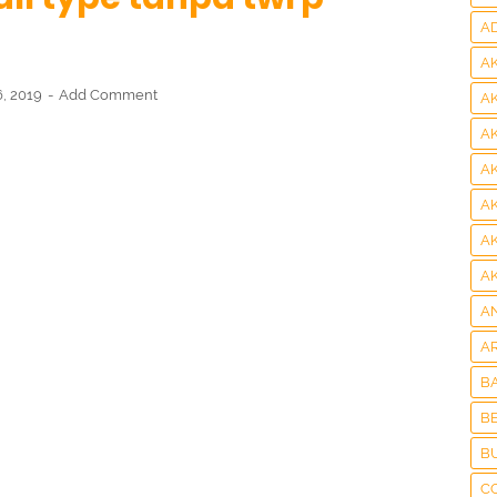
A
A
6, 2019
Add Comment
A
A
A
A
A
A
A
A
B
BE
B
C