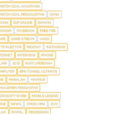
ONTOH SOAL AKUNTANSI
ONTOH SOAL PENGAUDITAN
DANA
ESAIN
DJP ONLINE
DOMAIN
KONOMI
FACEBOOK
FREE FIRE
AME
GAME STREAM
HAGO
TTP INJECTOR
INDOSAT
INSTAGRAM
NTERNET
INTERVIEW
IPHONE
LAMI
JD ID
KARTU PERDANA
OMPUTER
KPN TUNNEL ULTIMATE
NE
MAKALAH
MAKMUR
ANAJEMEN PENGANTAR
ICROSOFT WORD
MOBILE LEGEND
YOB
NEWS
OPERA MINI
OVO
AJAK
PAYPAL
PENDIDIKAN