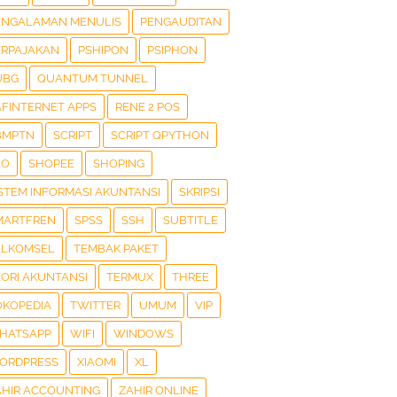
ENGALAMAN MENULIS
PENGAUDITAN
ERPAJAKAN
PSHIPON
PSIPHON
UBG
QUANTUM TUNNEL
AFINTERNET APPS
RENE 2 POS
BMPTN
SCRIPT
SCRIPT QPYTHON
EO
SHOPEE
SHOPING
ISTEM INFORMASI AKUNTANSI
SKRIPSI
MARTFREN
SPSS
SSH
SUBTITLE
ELKOMSEL
TEMBAK PAKET
EORI AKUNTANSI
TERMUX
THREE
OKOPEDIA
TWITTER
UMUM
VIP
HATSAPP
WIFI
WINDOWS
ORDPRESS
XIAOMI
XL
AHIR ACCOUNTING
ZAHIR ONLINE