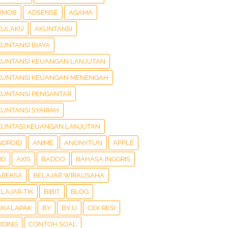
DMOB
ADSENSE
AGAMA
KULAKU
AKUNTANSI
KUNTANSI BIAYA
KUNTANSI KEUANGAN LANJUTAN
KUNTANSI KEUANGAN MENENGAH
KUNTANSI PENGANTAR
KUNTANSI SYARIAH
KUNTASI KEUANGAN LANJUTAN
NDROID
ANIME
ANONYTUN
APPLE
RD
AXIS
BADOO
BAHASA INGGRIS
AREKSA
BELAJAR WIRAUSAHA
LAJAR-TIK
BIBIT
BLOG
UKALAPAK
BY
BY U
CEK RESI
ODING
CONTOH SOAL