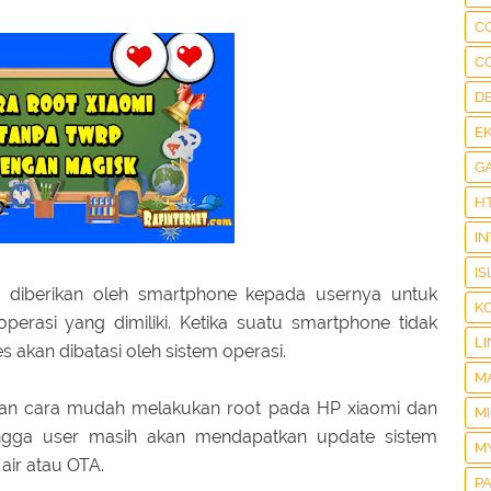
C
C
D
E
G
H
I
IS
g diberikan oleh smartphone kepada usernya untuk
K
perasi yang dimiliki. Ketika suatu smartphone tidak
LI
 akan dibatasi oleh sistem operasi.
M
kan cara mudah melakukan root pada HP xiaomi dan
M
ingga user masih akan mendapatkan update sistem
M
 air atau OTA.
P