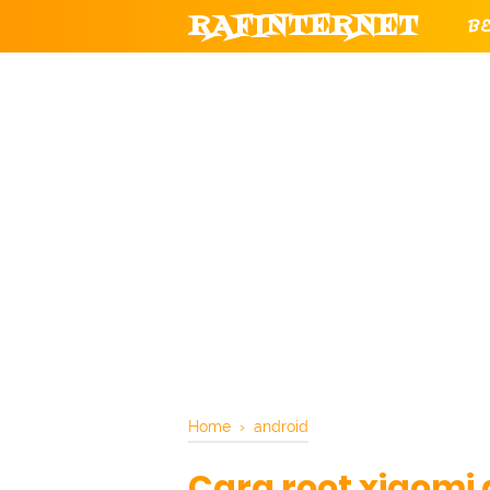
RAFINTERNET
B
T
CHANNEL YOUTUBE RESMI RAF
Home
›
android
Cara root xiaomi 