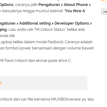
Arc
Options
, caranya pilih
Pengaturan > About Phone >
k-banyaknya hingga muncul kalimat "
You Now A
gaturan > Additional seting > Developer Options >
ing.
Lalu anda cek "Mi Unlock Status" ketika ada
nda klik.
aptop ketika dalam mode Fastboot. Caranya adalah
ekan tombol power bersamaan dengan volume bawah
I Flash Unlock dan eksrak pada drive C:
k
h Unlock dan cari file bernama MIUSBDriver.exe ya, lalu