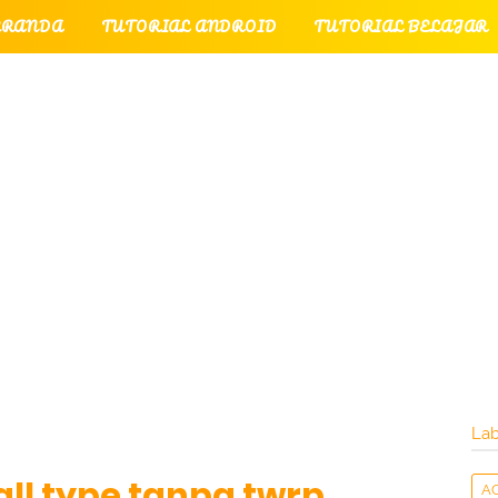
ERANDA
TUTORIAL ANDROID
TUTORIAL BELAJAR
UTORIAL GAME
TUTORIAL INTERNET
TUTORIAL
TUTORIAL PERPESANAN
TUT
LATI
INTERNET
LAYANAN PENGUNJUNG
Lab
all type tanpa twrp
A