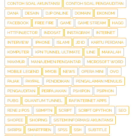
CONTOH SOAL AKUNTANSI
CONTOH SOAL PENGAUDITAN
DANA
DESAIN
DJP ONLINE
DOMAIN
EKONOMI
FACEBOOK
FREE FIRE
GAME
GAME STREAM
HAGO
HTTP INJECTOR
INDOSAT
INSTAGRAM
INTERNET
INTERVIEW
IPHONE
ISLAMI
JD ID
KARTU PERDANA
KOMPUTER
KPN TUNNEL ULTIMATE
LINE
MAKALAH
MAKMUR
MANAJEMEN PENGANTAR
MICROSOFT WORD
MOBILE LEGEND
MYOB
NEWS
OPERA MINI
OVO
PAJAK
PAYPAL
PENDIDIKAN
PENGALAMAN MENULIS
PENGAUDITAN
PERPAJAKAN
PSHIPON
PSIPHON
PUBG
QUANTUM TUNNEL
RAFINTERNET APPS
RENE 2 POS
SBMPTN
SCRIPT
SCRIPT QPYTHON
SEO
SHOPEE
SHOPING
SISTEM INFORMASI AKUNTANSI
SKRIPSI
SMARTFREN
SPSS
SSH
SUBTITLE