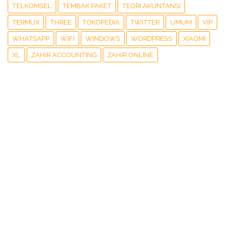
TELKOMSEL
TEMBAK PAKET
TEORI AKUNTANSI
TERMUX
THREE
TOKOPEDIA
TWITTER
UMUM
VIP
WHATSAPP
WIFI
WINDOWS
WORDPRESS
XIAOMI
XL
ZAHIR ACCOUNTING
ZAHIR ONLINE