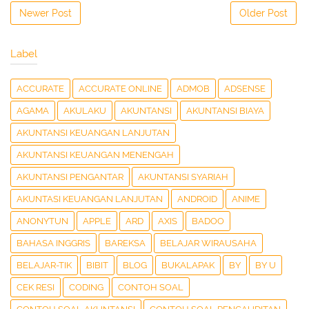
Newer Post
Older Post
Label
ACCURATE
ACCURATE ONLINE
ADMOB
ADSENSE
AGAMA
AKULAKU
AKUNTANSI
AKUNTANSI BIAYA
AKUNTANSI KEUANGAN LANJUTAN
AKUNTANSI KEUANGAN MENENGAH
AKUNTANSI PENGANTAR
AKUNTANSI SYARIAH
AKUNTASI KEUANGAN LANJUTAN
ANDROID
ANIME
ANONYTUN
APPLE
ARD
AXIS
BADOO
BAHASA INGGRIS
BAREKSA
BELAJAR WIRAUSAHA
BELAJAR-TIK
BIBIT
BLOG
BUKALAPAK
BY
BY U
CEK RESI
CODING
CONTOH SOAL