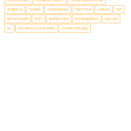
TELKOMSEL
TEMBAK PAKET
TEORI AKUNTANSI
TERMUX
THREE
TOKOPEDIA
TWITTER
UMUM
VIP
WHATSAPP
WIFI
WINDOWS
WORDPRESS
XIAOMI
XL
ZAHIR ACCOUNTING
ZAHIR ONLINE