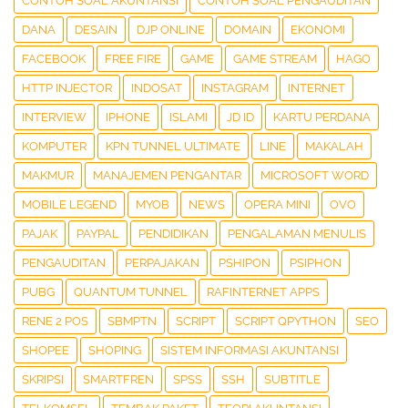
CONTOH SOAL AKUNTANSI
CONTOH SOAL PENGAUDITAN
DANA
DESAIN
DJP ONLINE
DOMAIN
EKONOMI
FACEBOOK
FREE FIRE
GAME
GAME STREAM
HAGO
HTTP INJECTOR
INDOSAT
INSTAGRAM
INTERNET
INTERVIEW
IPHONE
ISLAMI
JD ID
KARTU PERDANA
KOMPUTER
KPN TUNNEL ULTIMATE
LINE
MAKALAH
MAKMUR
MANAJEMEN PENGANTAR
MICROSOFT WORD
MOBILE LEGEND
MYOB
NEWS
OPERA MINI
OVO
PAJAK
PAYPAL
PENDIDIKAN
PENGALAMAN MENULIS
PENGAUDITAN
PERPAJAKAN
PSHIPON
PSIPHON
PUBG
QUANTUM TUNNEL
RAFINTERNET APPS
RENE 2 POS
SBMPTN
SCRIPT
SCRIPT QPYTHON
SEO
SHOPEE
SHOPING
SISTEM INFORMASI AKUNTANSI
SKRIPSI
SMARTFREN
SPSS
SSH
SUBTITLE