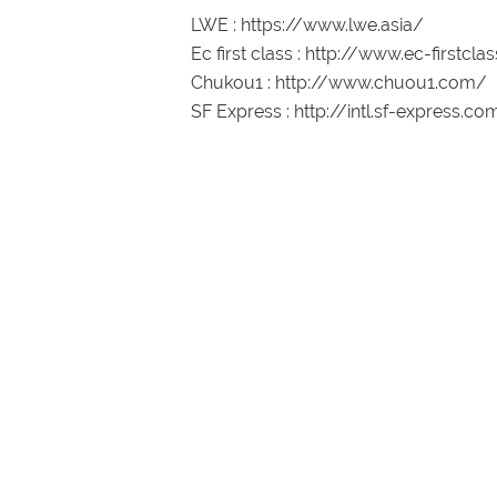
LWE : https://www.lwe.asia/
Ec first class : http://www.ec-firstcla
Chukou1 : http://www.chuou1.com/
SF Express : http://intl.sf-express.com