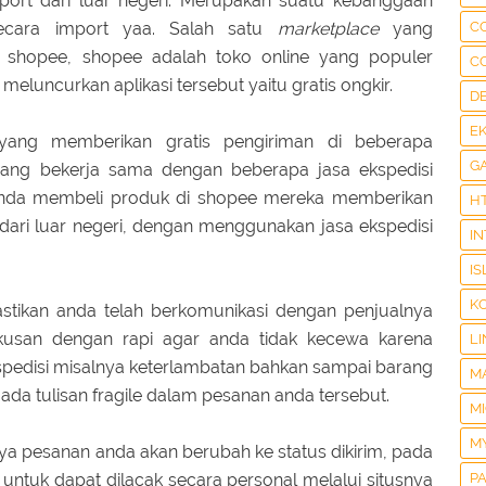
mport dari luar negeri. Merupakan suatu kebanggaan
secara import yaa. Salah satu
marketplace
yang
C
h shopee, shopee adalah toko online yang populer
C
eluncurkan aplikasi tersebut yaitu gratis ongkir.
D
E
yang memberikan gratis pengiriman di beberapa
G
yang bekerja sama dengan beberapa jasa ekspedisi
ka anda membeli produk di shopee mereka memberikan
H
 dari luar negeri, dengan menggunakan jasa ekspedisi
I
IS
K
pastikan anda telah berkomunikasi dengan penjualnya
san dengan rapi agar anda tidak kecewa karena
LI
spedisi misalnya keterlambatan bahkan sampai barang
M
ada tulisan fragile dalam pesanan anda tersebut.
M
M
nya pesanan anda akan berubah ke status dikirim, pada
s untuk dapat dilacak secara personal melalui situsnya
P