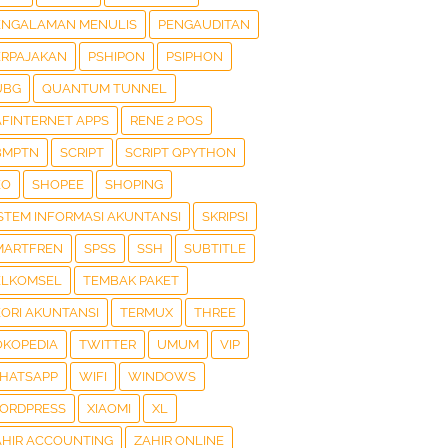
ENGALAMAN MENULIS
PENGAUDITAN
ERPAJAKAN
PSHIPON
PSIPHON
UBG
QUANTUM TUNNEL
AFINTERNET APPS
RENE 2 POS
BMPTN
SCRIPT
SCRIPT QPYTHON
EO
SHOPEE
SHOPING
ISTEM INFORMASI AKUNTANSI
SKRIPSI
MARTFREN
SPSS
SSH
SUBTITLE
ELKOMSEL
TEMBAK PAKET
EORI AKUNTANSI
TERMUX
THREE
OKOPEDIA
TWITTER
UMUM
VIP
HATSAPP
WIFI
WINDOWS
ORDPRESS
XIAOMI
XL
AHIR ACCOUNTING
ZAHIR ONLINE