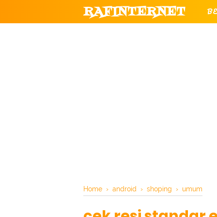
RAFINTERNET
B
T
CHANNEL YOUTUBE RESMI RAF
Home
›
android
›
shoping
›
umum
cek resi standar