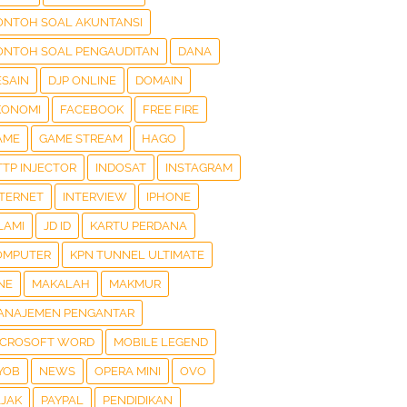
ONTOH SOAL AKUNTANSI
ONTOH SOAL PENGAUDITAN
DANA
ESAIN
DJP ONLINE
DOMAIN
KONOMI
FACEBOOK
FREE FIRE
AME
GAME STREAM
HAGO
TTP INJECTOR
INDOSAT
INSTAGRAM
NTERNET
INTERVIEW
IPHONE
LAMI
JD ID
KARTU PERDANA
OMPUTER
KPN TUNNEL ULTIMATE
NE
MAKALAH
MAKMUR
ANAJEMEN PENGANTAR
ICROSOFT WORD
MOBILE LEGEND
YOB
NEWS
OPERA MINI
OVO
AJAK
PAYPAL
PENDIDIKAN