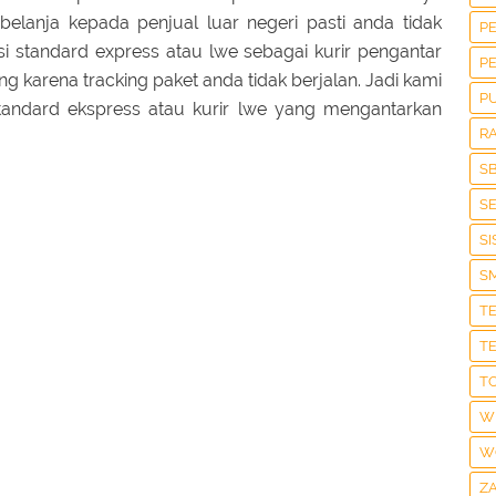
belanja kepada penjual luar negeri pasti anda tidak
P
i standard express atau lwe sebagai kurir pengantar
P
 karena tracking paket anda tidak berjalan. Jadi kami
P
tandard ekspress atau kurir lwe yang mengantarkan
R
S
S
S
S
T
T
T
W
W
Z