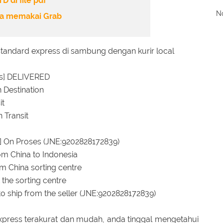
 di file pdf
No
ra memakai Grab
standard express di sambung dengan kurir local
us] DELIVERED
 Destination
it
 Transit
s] On Proses (JNE:9202828172839)
from China to Indonesia
om China sorting centre
 the sorting centre
to ship from the seller (JNE:9202828172839)
express terakurat dan mudah, anda tinggal mengetahui