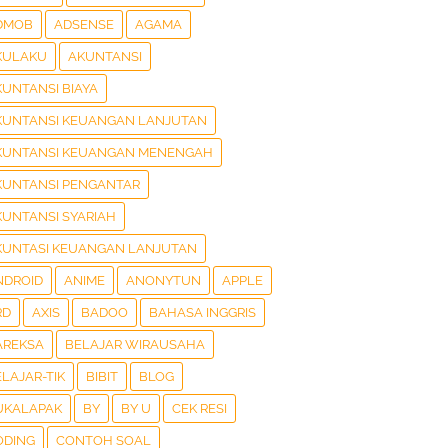
DMOB
ADSENSE
AGAMA
KULAKU
AKUNTANSI
KUNTANSI BIAYA
KUNTANSI KEUANGAN LANJUTAN
KUNTANSI KEUANGAN MENENGAH
KUNTANSI PENGANTAR
KUNTANSI SYARIAH
KUNTASI KEUANGAN LANJUTAN
NDROID
ANIME
ANONYTUN
APPLE
RD
AXIS
BADOO
BAHASA INGGRIS
AREKSA
BELAJAR WIRAUSAHA
LAJAR-TIK
BIBIT
BLOG
UKALAPAK
BY
BY U
CEK RESI
ODING
CONTOH SOAL