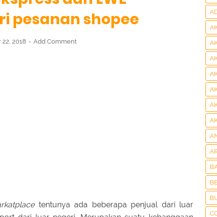
A
ari pesanan shopee
A
 22, 2018
Add Comment
A
A
A
A
A
A
A
A
B
BE
B
rkatplace
tentunya ada beberapa penjual dari luar
C