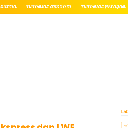
ERANDA
TUTORIAL ANDROID
TUTORIAL BELAJAR
UTORIAL GAME
TUTORIAL INTERNET
TUTORIAL
TUTORIAL PERPESANAN
TUT
LATI
INTERNET
LAYANAN PENGUNJUNG
Lab
 ekspress dan LWE
A