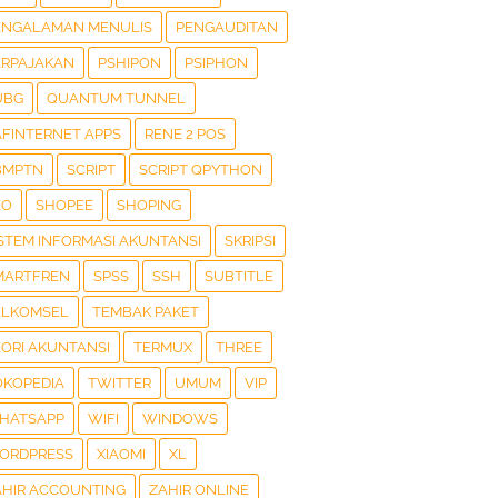
ENGALAMAN MENULIS
PENGAUDITAN
ERPAJAKAN
PSHIPON
PSIPHON
UBG
QUANTUM TUNNEL
AFINTERNET APPS
RENE 2 POS
BMPTN
SCRIPT
SCRIPT QPYTHON
EO
SHOPEE
SHOPING
ISTEM INFORMASI AKUNTANSI
SKRIPSI
MARTFREN
SPSS
SSH
SUBTITLE
ELKOMSEL
TEMBAK PAKET
EORI AKUNTANSI
TERMUX
THREE
OKOPEDIA
TWITTER
UMUM
VIP
HATSAPP
WIFI
WINDOWS
ORDPRESS
XIAOMI
XL
AHIR ACCOUNTING
ZAHIR ONLINE