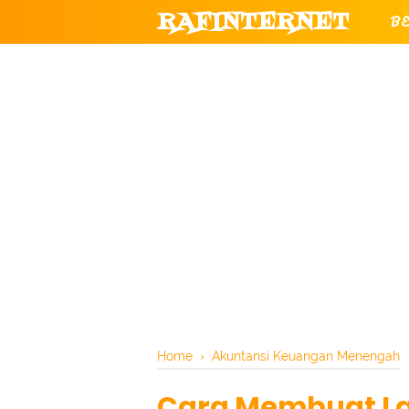
RAFINTERNET
B
T
CHANNEL YOUTUBE RESMI RAF
Home
›
Akuntansi Keuangan Menengah
Cara Membuat La