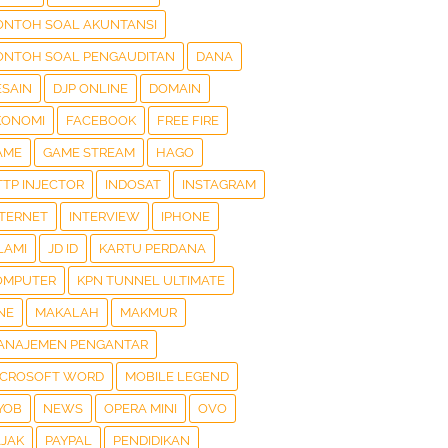
ONTOH SOAL AKUNTANSI
ONTOH SOAL PENGAUDITAN
DANA
ESAIN
DJP ONLINE
DOMAIN
KONOMI
FACEBOOK
FREE FIRE
AME
GAME STREAM
HAGO
TTP INJECTOR
INDOSAT
INSTAGRAM
NTERNET
INTERVIEW
IPHONE
LAMI
JD ID
KARTU PERDANA
OMPUTER
KPN TUNNEL ULTIMATE
NE
MAKALAH
MAKMUR
ANAJEMEN PENGANTAR
ICROSOFT WORD
MOBILE LEGEND
YOB
NEWS
OPERA MINI
OVO
AJAK
PAYPAL
PENDIDIKAN