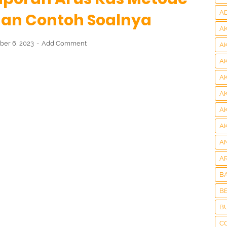
A
dan Contoh Soalnya
A
er 6, 2023
Add Comment
A
A
A
A
A
A
A
A
B
BE
B
C