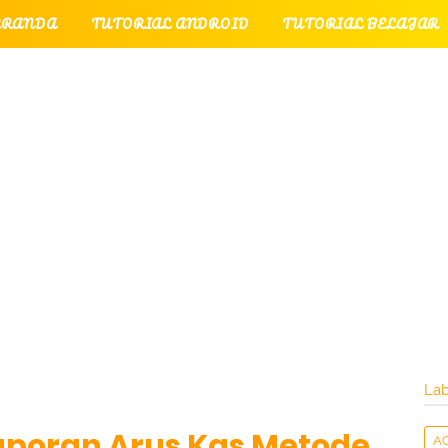
ERANDA
TUTORIAL ANDROID
TUTORIAL BELAJAR
UTORIAL GAME
TUTORIAL INTERNET
TUTORIAL
TUTORIAL PERPESANAN
TUT
LATI
INTERNET
LAYANAN PENGUNJUNG
Lab
poran Arus Kas Metode
A