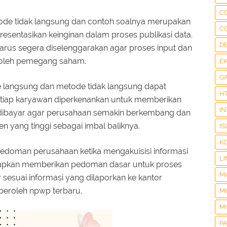
C
ode tidak langsung dan contoh soalnya merupakan
C
esentasikan keinginan dalam proses publikasi data.
D
us segera diselenggarakan agar proses input dan
n oleh pemegang saham.
E
G
e langsung dan metode tidak langsung dapat
H
etiap karyawan diperkenankan untuk memberikan
I
s dibayar agar perusahaan semakin berkembang dan
yang tinggi sebagai imbal baliknya.
IS
K
i pedoman perusahaan ketika mengakuisisi informasi
LI
arapkan memberikan pedoman dasar untuk proses
M
 sesuai informasi yang dilaporkan ke kantor
eroleh npwp terbaru.
M
M
P