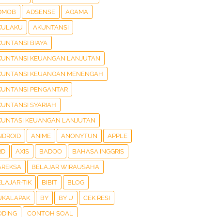
DMOB
ADSENSE
AGAMA
KULAKU
AKUNTANSI
KUNTANSI BIAYA
KUNTANSI KEUANGAN LANJUTAN
KUNTANSI KEUANGAN MENENGAH
KUNTANSI PENGANTAR
KUNTANSI SYARIAH
KUNTASI KEUANGAN LANJUTAN
NDROID
ANIME
ANONYTUN
APPLE
RD
AXIS
BADOO
BAHASA INGGRIS
AREKSA
BELAJAR WIRAUSAHA
LAJAR-TIK
BIBIT
BLOG
UKALAPAK
BY
BY U
CEK RESI
ODING
CONTOH SOAL