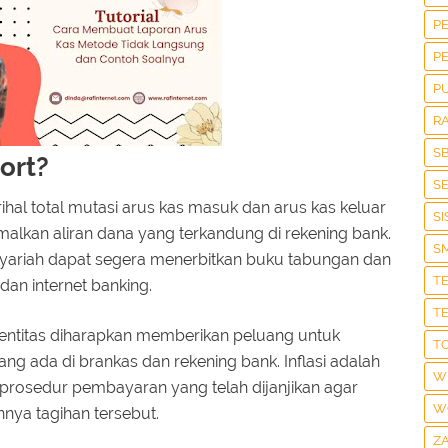
P
P
P
R
S
ort?
S
ihal total mutasi arus kas masuk dan arus kas keluar
S
lkan aliran dana yang terkandung di rekening bank.
S
ariah dapat segera menerbitkan buku tabungan dan
T
dan internet banking.
T
h entitas diharapkan memberikan peluang untuk
T
g ada di brankas dan rekening bank. Inflasi adalah
W
 prosedur pembayaran yang telah dijanjikan agar
W
nya tagihan tersebut.
Z