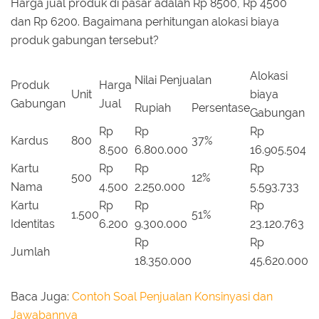
Harga jual produk di pasar adalah Rp 8500, Rp 4500
dan Rp 6200. Bagaimana perhitungan alokasi biaya
produk gabungan tersebut?
Alokasi
Nilai Penjualan
Produk
Harga
Unit
biaya
Gabungan
Jual
Rupiah
Persentase
Gabungan
Rp
Rp
Rp
Kardus
800
37%
8.500
6.800.000
16.905.504
Kartu
Rp
Rp
Rp
500
12%
Nama
4.500
2.250.000
5.593.733
Kartu
Rp
Rp
Rp
1.500
51%
Identitas
6.200
9.300.000
23.120.763
Rp
Rp
Jumlah
18.350.000
45.620.000
Baca Juga:
Contoh Soal Penjualan Konsinyasi dan
Jawabannya