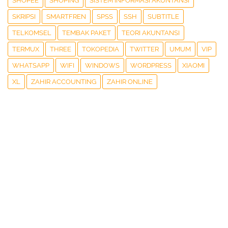
SHOPEE
SHOPING
SISTEM INFORMASI AKUNTANSI
SKRIPSI
SMARTFREN
SPSS
SSH
SUBTITLE
TELKOMSEL
TEMBAK PAKET
TEORI AKUNTANSI
TERMUX
THREE
TOKOPEDIA
TWITTER
UMUM
VIP
WHATSAPP
WIFI
WINDOWS
WORDPRESS
XIAOMI
XL
ZAHIR ACCOUNTING
ZAHIR ONLINE