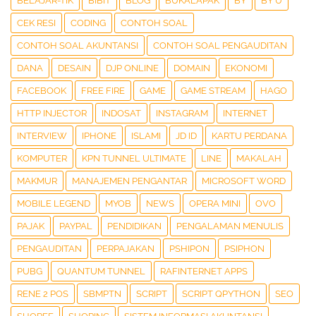
BELAJAR-TIK
BIBIT
BLOG
BUKALAPAK
BY
BY U
CEK RESI
CODING
CONTOH SOAL
CONTOH SOAL AKUNTANSI
CONTOH SOAL PENGAUDITAN
DANA
DESAIN
DJP ONLINE
DOMAIN
EKONOMI
FACEBOOK
FREE FIRE
GAME
GAME STREAM
HAGO
HTTP INJECTOR
INDOSAT
INSTAGRAM
INTERNET
INTERVIEW
IPHONE
ISLAMI
JD ID
KARTU PERDANA
KOMPUTER
KPN TUNNEL ULTIMATE
LINE
MAKALAH
MAKMUR
MANAJEMEN PENGANTAR
MICROSOFT WORD
MOBILE LEGEND
MYOB
NEWS
OPERA MINI
OVO
PAJAK
PAYPAL
PENDIDIKAN
PENGALAMAN MENULIS
PENGAUDITAN
PERPAJAKAN
PSHIPON
PSIPHON
PUBG
QUANTUM TUNNEL
RAFINTERNET APPS
RENE 2 POS
SBMPTN
SCRIPT
SCRIPT QPYTHON
SEO