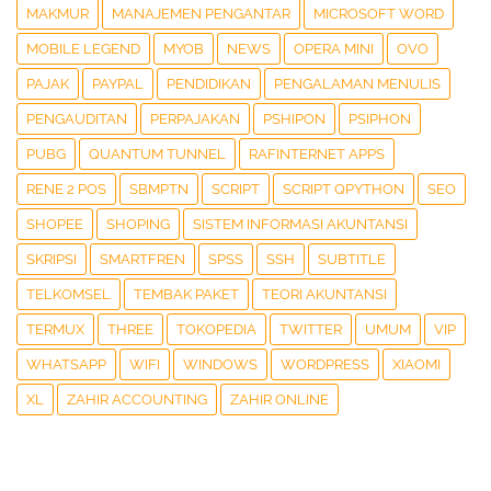
MAKMUR
MANAJEMEN PENGANTAR
MICROSOFT WORD
MOBILE LEGEND
MYOB
NEWS
OPERA MINI
OVO
PAJAK
PAYPAL
PENDIDIKAN
PENGALAMAN MENULIS
PENGAUDITAN
PERPAJAKAN
PSHIPON
PSIPHON
PUBG
QUANTUM TUNNEL
RAFINTERNET APPS
RENE 2 POS
SBMPTN
SCRIPT
SCRIPT QPYTHON
SEO
SHOPEE
SHOPING
SISTEM INFORMASI AKUNTANSI
SKRIPSI
SMARTFREN
SPSS
SSH
SUBTITLE
TELKOMSEL
TEMBAK PAKET
TEORI AKUNTANSI
TERMUX
THREE
TOKOPEDIA
TWITTER
UMUM
VIP
WHATSAPP
WIFI
WINDOWS
WORDPRESS
XIAOMI
XL
ZAHIR ACCOUNTING
ZAHIR ONLINE