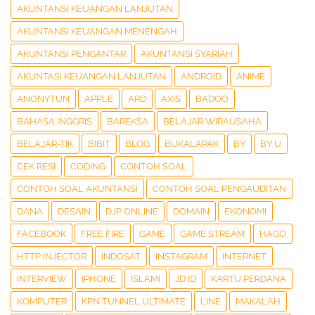
AKUNTANSI KEUANGAN LANJUTAN
AKUNTANSI KEUANGAN MENENGAH
AKUNTANSI PENGANTAR
AKUNTANSI SYARIAH
AKUNTASI KEUANGAN LANJUTAN
ANDROID
ANIME
ANONYTUN
APPLE
ARD
AXIS
BADOO
BAHASA INGGRIS
BAREKSA
BELAJAR WIRAUSAHA
BELAJAR-TIK
BIBIT
BLOG
BUKALAPAK
BY
BY U
CEK RESI
CODING
CONTOH SOAL
CONTOH SOAL AKUNTANSI
CONTOH SOAL PENGAUDITAN
DANA
DESAIN
DJP ONLINE
DOMAIN
EKONOMI
FACEBOOK
FREE FIRE
GAME
GAME STREAM
HAGO
HTTP INJECTOR
INDOSAT
INSTAGRAM
INTERNET
INTERVIEW
IPHONE
ISLAMI
JD ID
KARTU PERDANA
KOMPUTER
KPN TUNNEL ULTIMATE
LINE
MAKALAH