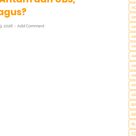
A
agus?
A
29, 2026
Add Comment
A
A
A
A
A
A
A
A
B
BE
B
C