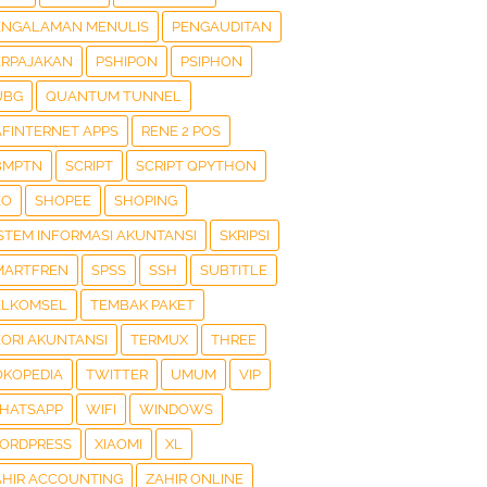
ENGALAMAN MENULIS
PENGAUDITAN
ERPAJAKAN
PSHIPON
PSIPHON
UBG
QUANTUM TUNNEL
AFINTERNET APPS
RENE 2 POS
BMPTN
SCRIPT
SCRIPT QPYTHON
EO
SHOPEE
SHOPING
ISTEM INFORMASI AKUNTANSI
SKRIPSI
MARTFREN
SPSS
SSH
SUBTITLE
ELKOMSEL
TEMBAK PAKET
EORI AKUNTANSI
TERMUX
THREE
OKOPEDIA
TWITTER
UMUM
VIP
HATSAPP
WIFI
WINDOWS
ORDPRESS
XIAOMI
XL
AHIR ACCOUNTING
ZAHIR ONLINE