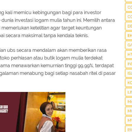
C
g kali memicu kebingungan bagi para investor
C
 dunia investasi logam mulia tahun ini. Memilih antara
D
i memerlukan ketelitian agar target keuntungan
pai secara maksimal tanpa kendala teknis.
E
G
n ubs secara mendalam akan memberikan rasa
H
toko perhiasan atau butik logam mulia terdekat
I
ama menawarkan kemurnian tinggi 99,99%, terdapat
alaman menabung bagi setiap nasabah ritel di pasar
IS
K
LI
M
M
M
P