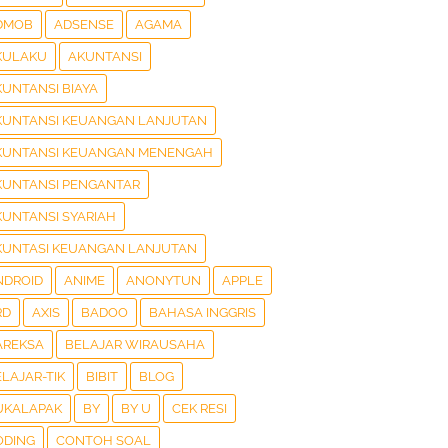
DMOB
ADSENSE
AGAMA
KULAKU
AKUNTANSI
KUNTANSI BIAYA
KUNTANSI KEUANGAN LANJUTAN
KUNTANSI KEUANGAN MENENGAH
KUNTANSI PENGANTAR
KUNTANSI SYARIAH
KUNTASI KEUANGAN LANJUTAN
NDROID
ANIME
ANONYTUN
APPLE
RD
AXIS
BADOO
BAHASA INGGRIS
AREKSA
BELAJAR WIRAUSAHA
LAJAR-TIK
BIBIT
BLOG
UKALAPAK
BY
BY U
CEK RESI
ODING
CONTOH SOAL