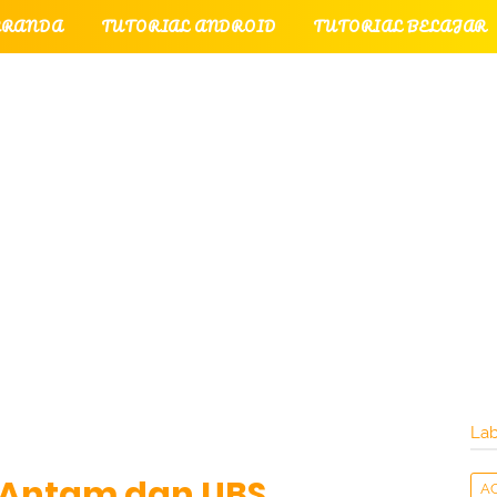
ERANDA
TUTORIAL ANDROID
TUTORIAL BELAJAR
UTORIAL GAME
TUTORIAL INTERNET
TUTORIAL
TUTORIAL PERPESANAN
TUT
LATI
INTERNET
LAYANAN PENGUNJUNG
Lab
Antam dan UBS,
A