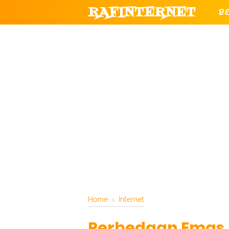
RAFINTERNET
B
T
CHANNEL YOUTUBE RESMI RAF
Home
›
Internet
Perbedaan Emas 