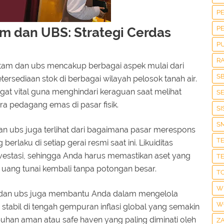
P
P
 dan UBS: Strategi Cerdas
P
R
tam dan ubs mencakup berbagai aspek mulai dari
S
a ketersediaan stok di berbagai wilayah pelosok tanah air.
angat vital guna menghindari keraguan saat melihat
S
ra pedagang emas di pasar fisik.
S
S
 ubs juga terlihat dari bagaimana pasar merespons
T
erlaku di setiap gerai resmi saat ini. Likuiditas
estasi, sehingga Anda harus memastikan aset yang
T
 uang tunai kembali tanpa potongan besar.
T
W
dan ubs juga membantu Anda dalam mengelola
W
ap stabil di tengah gempuran inflasi global yang semakin
uhan aman atau safe haven yang paling diminati oleh
Z