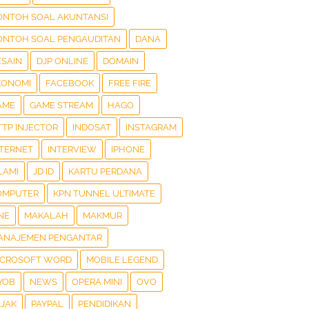
ONTOH SOAL AKUNTANSI
ONTOH SOAL PENGAUDITAN
DANA
ESAIN
DJP ONLINE
DOMAIN
KONOMI
FACEBOOK
FREE FIRE
AME
GAME STREAM
HAGO
TTP INJECTOR
INDOSAT
INSTAGRAM
NTERNET
INTERVIEW
IPHONE
LAMI
JD ID
KARTU PERDANA
OMPUTER
KPN TUNNEL ULTIMATE
NE
MAKALAH
MAKMUR
ANAJEMEN PENGANTAR
ICROSOFT WORD
MOBILE LEGEND
YOB
NEWS
OPERA MINI
OVO
AJAK
PAYPAL
PENDIDIKAN