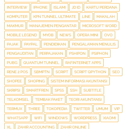
INTERVIEW
IPHONE
ISLAMI
JD ID
KARTU PERDANA
KOMPUTER
KPN TUNNEL ULTIMATE
LINE
MAKALAH
MAKMUR
MANAJEMEN PENGANTAR
MICROSOFT WORD
MOBILE LEGEND
MYOB
NEWS
OPERA MINI
OVO
PAJAK
PAYPAL
PENDIDIKAN
PENGALAMAN MENULIS
PENGAUDITAN
PERPAJAKAN
PSHIPON
PSIPHON
PUBG
QUANTUM TUNNEL
RAFINTERNET APPS
RENE 2 POS
SBMPTN
SCRIPT
SCRIPT QPYTHON
SEO
SHOPEE
SHOPING
SISTEM INFORMASI AKUNTANSI
SKRIPSI
SMARTFREN
SPSS
SSH
SUBTITLE
TELKOMSEL
TEMBAK PAKET
TEORI AKUNTANSI
TERMUX
THREE
TOKOPEDIA
TWITTER
UMUM
VIP
WHATSAPP
WIFI
WINDOWS
WORDPRESS
XIAOMI
XL
ZAHIR ACCOUNTING
ZAHIR ONLINE