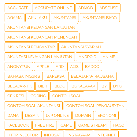
ACCURATE
ACCURATE ONLINE
ADMOB
ADSENSE
AGAMA
AKULAKU
AKUNTANSI
AKUNTANSI BIAYA
AKUNTANSI KEUANGAN LANJUTAN
AKUNTANSI KEUANGAN MENENGAH
AKUNTANSI PENGANTAR
AKUNTANSI SYARIAH
AKUNTASI KEUANGAN LANJUTAN
ANDROID
ANIME
ANONYTUN
APPLE
ARD
AXIS
BADOO
BAHASA INGGRIS
BAREKSA
BELAJAR WIRAUSAHA
BELAJAR-TIK
BIBIT
BLOG
BUKALAPAK
BY
BY U
CEK RESI
CODING
CONTOH SOAL
CONTOH SOAL AKUNTANSI
CONTOH SOAL PENGAUDITAN
DANA
DESAIN
DJP ONLINE
DOMAIN
EKONOMI
FACEBOOK
FREE FIRE
GAME
GAME STREAM
HAGO
HTTP INJECTOR
INDOSAT
INSTAGRAM
INTERNET