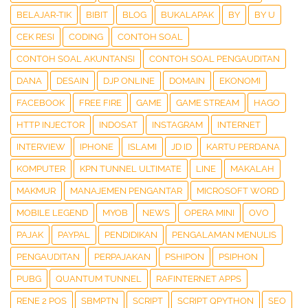
BELAJAR-TIK
BIBIT
BLOG
BUKALAPAK
BY
BY U
CEK RESI
CODING
CONTOH SOAL
CONTOH SOAL AKUNTANSI
CONTOH SOAL PENGAUDITAN
DANA
DESAIN
DJP ONLINE
DOMAIN
EKONOMI
FACEBOOK
FREE FIRE
GAME
GAME STREAM
HAGO
HTTP INJECTOR
INDOSAT
INSTAGRAM
INTERNET
INTERVIEW
IPHONE
ISLAMI
JD ID
KARTU PERDANA
KOMPUTER
KPN TUNNEL ULTIMATE
LINE
MAKALAH
MAKMUR
MANAJEMEN PENGANTAR
MICROSOFT WORD
MOBILE LEGEND
MYOB
NEWS
OPERA MINI
OVO
PAJAK
PAYPAL
PENDIDIKAN
PENGALAMAN MENULIS
PENGAUDITAN
PERPAJAKAN
PSHIPON
PSIPHON
PUBG
QUANTUM TUNNEL
RAFINTERNET APPS
RENE 2 POS
SBMPTN
SCRIPT
SCRIPT QPYTHON
SEO