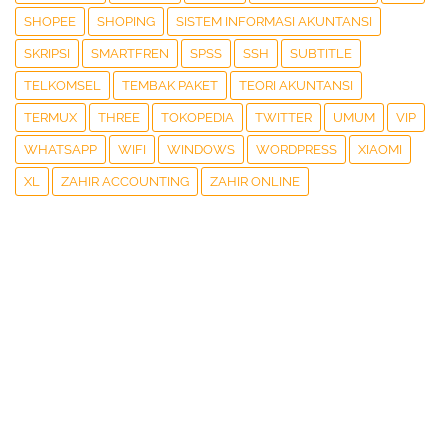
SHOPEE
SHOPING
SISTEM INFORMASI AKUNTANSI
SKRIPSI
SMARTFREN
SPSS
SSH
SUBTITLE
TELKOMSEL
TEMBAK PAKET
TEORI AKUNTANSI
TERMUX
THREE
TOKOPEDIA
TWITTER
UMUM
VIP
WHATSAPP
WIFI
WINDOWS
WORDPRESS
XIAOMI
XL
ZAHIR ACCOUNTING
ZAHIR ONLINE