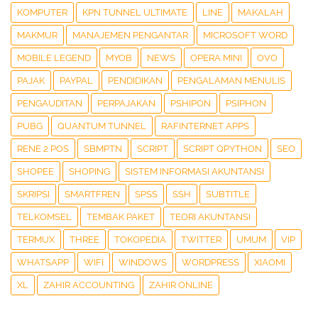
KOMPUTER
KPN TUNNEL ULTIMATE
LINE
MAKALAH
MAKMUR
MANAJEMEN PENGANTAR
MICROSOFT WORD
MOBILE LEGEND
MYOB
NEWS
OPERA MINI
OVO
PAJAK
PAYPAL
PENDIDIKAN
PENGALAMAN MENULIS
PENGAUDITAN
PERPAJAKAN
PSHIPON
PSIPHON
PUBG
QUANTUM TUNNEL
RAFINTERNET APPS
RENE 2 POS
SBMPTN
SCRIPT
SCRIPT QPYTHON
SEO
SHOPEE
SHOPING
SISTEM INFORMASI AKUNTANSI
SKRIPSI
SMARTFREN
SPSS
SSH
SUBTITLE
TELKOMSEL
TEMBAK PAKET
TEORI AKUNTANSI
TERMUX
THREE
TOKOPEDIA
TWITTER
UMUM
VIP
WHATSAPP
WIFI
WINDOWS
WORDPRESS
XIAOMI
XL
ZAHIR ACCOUNTING
ZAHIR ONLINE