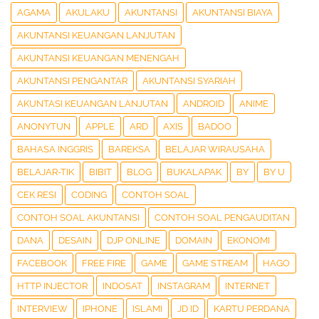
AGAMA
AKULAKU
AKUNTANSI
AKUNTANSI BIAYA
AKUNTANSI KEUANGAN LANJUTAN
AKUNTANSI KEUANGAN MENENGAH
AKUNTANSI PENGANTAR
AKUNTANSI SYARIAH
AKUNTASI KEUANGAN LANJUTAN
ANDROID
ANIME
ANONYTUN
APPLE
ARD
AXIS
BADOO
BAHASA INGGRIS
BAREKSA
BELAJAR WIRAUSAHA
BELAJAR-TIK
BIBIT
BLOG
BUKALAPAK
BY
BY U
CEK RESI
CODING
CONTOH SOAL
CONTOH SOAL AKUNTANSI
CONTOH SOAL PENGAUDITAN
DANA
DESAIN
DJP ONLINE
DOMAIN
EKONOMI
FACEBOOK
FREE FIRE
GAME
GAME STREAM
HAGO
HTTP INJECTOR
INDOSAT
INSTAGRAM
INTERNET
INTERVIEW
IPHONE
ISLAMI
JD ID
KARTU PERDANA