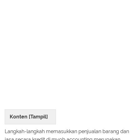
Konten [
Tampil
]
Langkah-langkah memasukkan penjualan barang dan
jasa secara kredit di myob accounting merupakan