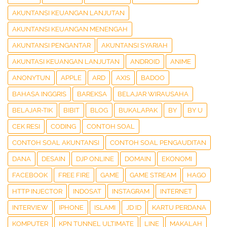
AKUNTANSI KEUANGAN LANJUTAN
AKUNTANSI KEUANGAN MENENGAH
AKUNTANSI PENGANTAR
AKUNTANSI SYARIAH
AKUNTASI KEUANGAN LANJUTAN
ANDROID
ANIME
ANONYTUN
APPLE
ARD
AXIS
BADOO
BAHASA INGGRIS
BAREKSA
BELAJAR WIRAUSAHA
BELAJAR-TIK
BIBIT
BLOG
BUKALAPAK
BY
BY U
CEK RESI
CODING
CONTOH SOAL
CONTOH SOAL AKUNTANSI
CONTOH SOAL PENGAUDITAN
DANA
DESAIN
DJP ONLINE
DOMAIN
EKONOMI
FACEBOOK
FREE FIRE
GAME
GAME STREAM
HAGO
HTTP INJECTOR
INDOSAT
INSTAGRAM
INTERNET
INTERVIEW
IPHONE
ISLAMI
JD ID
KARTU PERDANA
KOMPUTER
KPN TUNNEL ULTIMATE
LINE
MAKALAH