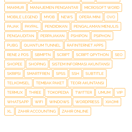
MAKMUR
MANAJEMEN PENGANTAR
MICROSOFT WORD
MOBILE LEGEND
MYOB
NEWS
OPERA MINI
OVO
PAJAK
PAYPAL
PENDIDIKAN
PENGALAMAN MENULIS
PENGAUDITAN
PERPAJAKAN
PSHIPON
PSIPHON
PUBG
QUANTUM TUNNEL
RAFINTERNET APPS
RENE 2 POS
SBMPTN
SCRIPT
SCRIPT QPYTHON
SEO
SHOPEE
SHOPING
SISTEM INFORMASI AKUNTANSI
SKRIPSI
SMARTFREN
SPSS
SSH
SUBTITLE
TELKOMSEL
TEMBAK PAKET
TEORI AKUNTANSI
TERMUX
THREE
TOKOPEDIA
TWITTER
UMUM
VIP
WHATSAPP
WIFI
WINDOWS
WORDPRESS
XIAOMI
XL
ZAHIR ACCOUNTING
ZAHIR ONLINE