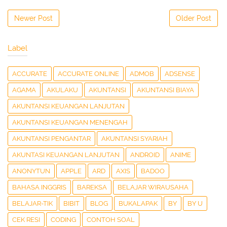
Newer Post
Older Post
Label
ACCURATE
ACCURATE ONLINE
ADMOB
ADSENSE
AGAMA
AKULAKU
AKUNTANSI
AKUNTANSI BIAYA
AKUNTANSI KEUANGAN LANJUTAN
AKUNTANSI KEUANGAN MENENGAH
AKUNTANSI PENGANTAR
AKUNTANSI SYARIAH
AKUNTASI KEUANGAN LANJUTAN
ANDROID
ANIME
ANONYTUN
APPLE
ARD
AXIS
BADOO
BAHASA INGGRIS
BAREKSA
BELAJAR WIRAUSAHA
BELAJAR-TIK
BIBIT
BLOG
BUKALAPAK
BY
BY U
CEK RESI
CODING
CONTOH SOAL