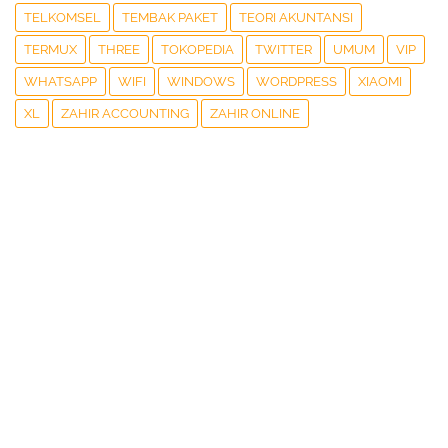
TELKOMSEL
TEMBAK PAKET
TEORI AKUNTANSI
TERMUX
THREE
TOKOPEDIA
TWITTER
UMUM
VIP
WHATSAPP
WIFI
WINDOWS
WORDPRESS
XIAOMI
XL
ZAHIR ACCOUNTING
ZAHIR ONLINE