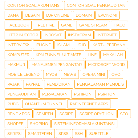
CONTOH SOAL AKUNTANSI
CONTOH SOAL PENGAUDITAN
DANA
DESAIN
DJP ONLINE
DOMAIN
EKONOMI
FACEBOOK
FREE FIRE
GAME
GAME STREAM
HAGO
HTTP INJECTOR
INDOSAT
INSTAGRAM
INTERNET
INTERVIEW
IPHONE
ISLAMI
JD ID
KARTU PERDANA
KOMPUTER
KPN TUNNEL ULTIMATE
LINE
MAKALAH
MAKMUR
MANAJEMEN PENGANTAR
MICROSOFT WORD
MOBILE LEGEND
MYOB
NEWS
OPERA MINI
OVO
PAJAK
PAYPAL
PENDIDIKAN
PENGALAMAN MENULIS
PENGAUDITAN
PERPAJAKAN
PSHIPON
PSIPHON
PUBG
QUANTUM TUNNEL
RAFINTERNET APPS
RENE 2 POS
SBMPTN
SCRIPT
SCRIPT QPYTHON
SEO
SHOPEE
SHOPING
SISTEM INFORMASI AKUNTANSI
SKRIPSI
SMARTFREN
SPSS
SSH
SUBTITLE