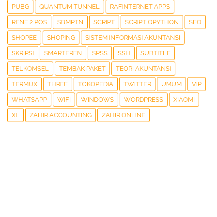
PUBG
QUANTUM TUNNEL
RAFINTERNET APPS
RENE 2 POS
SBMPTN
SCRIPT
SCRIPT QPYTHON
SEO
SHOPEE
SHOPING
SISTEM INFORMASI AKUNTANSI
SKRIPSI
SMARTFREN
SPSS
SSH
SUBTITLE
TELKOMSEL
TEMBAK PAKET
TEORI AKUNTANSI
TERMUX
THREE
TOKOPEDIA
TWITTER
UMUM
VIP
WHATSAPP
WIFI
WINDOWS
WORDPRESS
XIAOMI
XL
ZAHIR ACCOUNTING
ZAHIR ONLINE