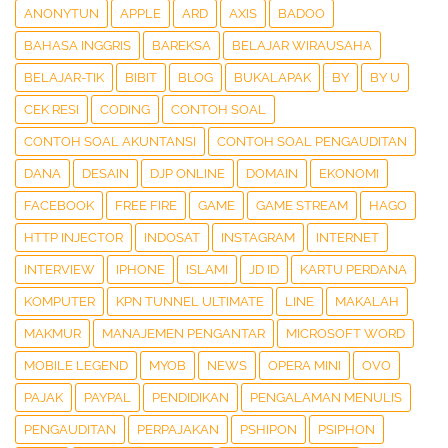
ANONYTUN
APPLE
ARD
AXIS
BADOO
BAHASA INGGRIS
BAREKSA
BELAJAR WIRAUSAHA
BELAJAR-TIK
BIBIT
BLOG
BUKALAPAK
BY
BY U
CEK RESI
CODING
CONTOH SOAL
CONTOH SOAL AKUNTANSI
CONTOH SOAL PENGAUDITAN
DANA
DESAIN
DJP ONLINE
DOMAIN
EKONOMI
FACEBOOK
FREE FIRE
GAME
GAME STREAM
HAGO
HTTP INJECTOR
INDOSAT
INSTAGRAM
INTERNET
INTERVIEW
IPHONE
ISLAMI
JD ID
KARTU PERDANA
KOMPUTER
KPN TUNNEL ULTIMATE
LINE
MAKALAH
MAKMUR
MANAJEMEN PENGANTAR
MICROSOFT WORD
MOBILE LEGEND
MYOB
NEWS
OPERA MINI
OVO
PAJAK
PAYPAL
PENDIDIKAN
PENGALAMAN MENULIS
PENGAUDITAN
PERPAJAKAN
PSHIPON
PSIPHON