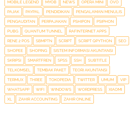
MOBILE LEGEND
MYOB
NEWS
OPERA MINI
OVO
PAJAK
PAYPAL
PENDIDIKAN
PENGALAMAN MENULIS
PENGAUDITAN
PERPAJAKAN
PSHIPON
PSIPHON
PUBG
QUANTUM TUNNEL
RAFINTERNET APPS
RENE 2 POS
SBMPTN
SCRIPT
SCRIPT QPYTHON
SEO
SHOPEE
SHOPING
SISTEM INFORMASI AKUNTANSI
SKRIPSI
SMARTFREN
SPSS
SSH
SUBTITLE
TELKOMSEL
TEMBAK PAKET
TEORI AKUNTANSI
TERMUX
THREE
TOKOPEDIA
TWITTER
UMUM
VIP
WHATSAPP
WIFI
WINDOWS
WORDPRESS
XIAOMI
XL
ZAHIR ACCOUNTING
ZAHIR ONLINE