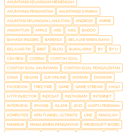
AKUNTANSI KEUANGAN MENENGAH
AKUNTANSI PENGANTAR
AKUNTANSI SYARIAH
AKUNTASI KEUANGAN LANJUTAN
ANDROID
ANIME
ANONYTUN
APPLE
ARD
AXIS
BADOO
BAHASA INGGRIS
BAREKSA
BELAJAR WIRAUSAHA
BELAJAR-TIK
BIBIT
BLOG
BUKALAPAK
BY
BY U
CEK RESI
CODING
CONTOH SOAL
CONTOH SOAL AKUNTANSI
CONTOH SOAL PENGAUDITAN
DANA
DESAIN
DJP ONLINE
DOMAIN
EKONOMI
FACEBOOK
FREE FIRE
GAME
GAME STREAM
HAGO
HTTP INJECTOR
INDOSAT
INSTAGRAM
INTERNET
INTERVIEW
IPHONE
ISLAMI
JD ID
KARTU PERDANA
KOMPUTER
KPN TUNNEL ULTIMATE
LINE
MAKALAH
MAKMUR
MANAJEMEN PENGANTAR
MICROSOFT WORD