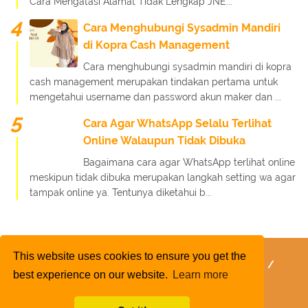
Cara Mengatasi Alamat Tidak Lengkap JNE...
Cara Menghubungi Sysadmin Mandiri
di Kopra Cash Management
Cara menghubungi sysadmin mandiri di kopra
cash management merupakan tindakan pertama untuk
mengetahui username dan password akun maker dan ...
Cara Agar WhatsApp Selalu Terlihat
Online Walaupun Tidak Dibuka
Bagaimana cara agar WhatsApp terlihat online
meskipun tidak dibuka merupakan langkah setting wa agar
tampak online ya. Tentunya diketahui b...
This website uses cookies to ensure you get the
FaQ
Kebijakan Layanan
Kebijakan Privasi
best experience on our website.
Learn more
Kontak Kami
Tentang Kami
Daftar Isi