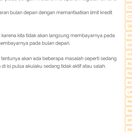
C
aran bulan depan dengan memanfaatkan limit kredit
C
D
i karena kita tidak akan langsung membayarnya pada
E
membayarnya pada bulan depan.
G
H
nd tentunya akan ada beberapa masalah seperti sedang
I
 isi pulsa akulaku sedang tidak aktif atau salah.
IS
K
LI
M
M
M
P