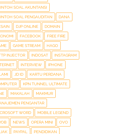
ONTOH SOAL AKUNTANSI
ONTOH SOAL PENGAUDITAN
DANA
ESAIN
DJP ONLINE
DOMAIN
KONOMI
FACEBOOK
FREE FIRE
AME
GAME STREAM
HAGO
TTP INJECTOR
INDOSAT
INSTAGRAM
NTERNET
INTERVIEW
IPHONE
LAMI
JD ID
KARTU PERDANA
OMPUTER
KPN TUNNEL ULTIMATE
NE
MAKALAH
MAKMUR
ANAJEMEN PENGANTAR
ICROSOFT WORD
MOBILE LEGEND
YOB
NEWS
OPERA MINI
OVO
AJAK
PAYPAL
PENDIDIKAN