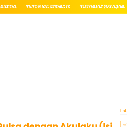
ERANDA
TUTORIAL ANDROID
TUTORIAL BELAJAR
UTORIAL GAME
TUTORIAL INTERNET
TUTORIAL
TUTORIAL PERPESANAN
TUT
LATI
INTERNET
LAYANAN PENGUNJUNG
Lab
lsa dengan Akulaku (Isi
A