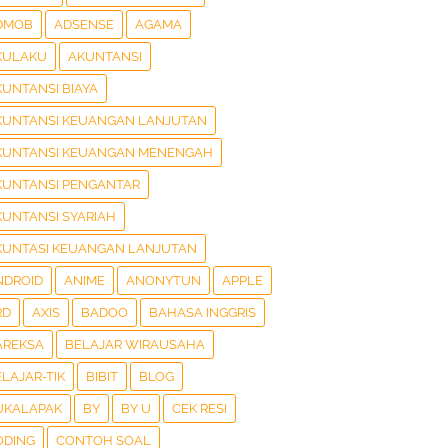
DMOB
ADSENSE
AGAMA
KULAKU
AKUNTANSI
KUNTANSI BIAYA
KUNTANSI KEUANGAN LANJUTAN
KUNTANSI KEUANGAN MENENGAH
KUNTANSI PENGANTAR
KUNTANSI SYARIAH
KUNTASI KEUANGAN LANJUTAN
NDROID
ANIME
ANONYTUN
APPLE
RD
AXIS
BADOO
BAHASA INGGRIS
AREKSA
BELAJAR WIRAUSAHA
LAJAR-TIK
BIBIT
BLOG
UKALAPAK
BY
BY U
CEK RESI
ODING
CONTOH SOAL