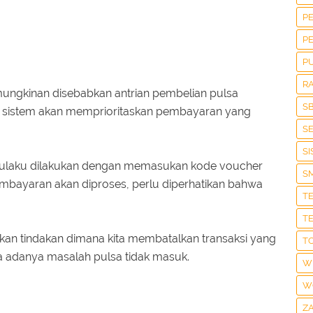
P
P
P
R
emungkinan disebabkan antrian pembelian pulsa
S
n sistem akan memprioritaskan pembayaran yang
S
S
akulaku dilakukan dengan memasukan kode voucher
S
bayaran akan diproses, perlu diperhatikan bahwa
T
T
kan tindakan dimana kita membatalkan transaksi yang
T
a adanya masalah pulsa tidak masuk.
W
W
Z