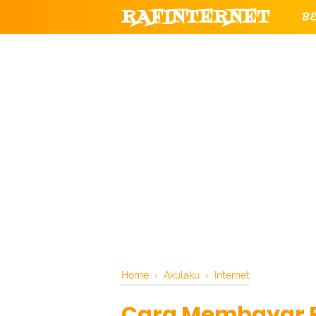
RAFINTERNET
B
T
CHANNEL YOUTUBE RESMI RAF
Home
›
Akulaku
›
Internet
Cara Membayar Pu