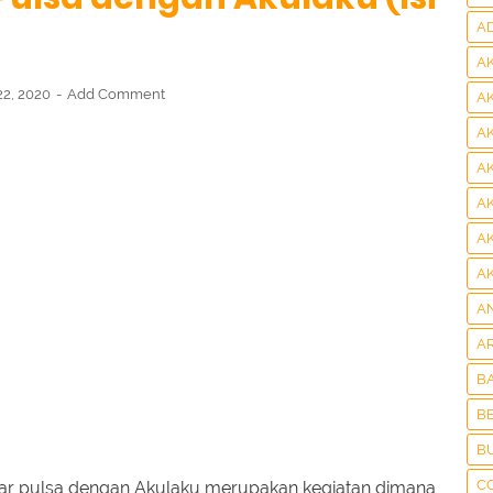
A
A
22, 2020
Add Comment
A
A
A
A
A
A
A
A
B
BE
B
C
 pulsa dengan Akulaku merupakan kegiatan dimana