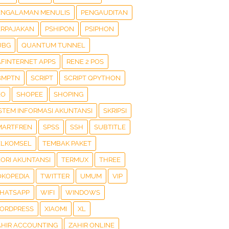
ENGALAMAN MENULIS
PENGAUDITAN
ERPAJAKAN
PSHIPON
PSIPHON
UBG
QUANTUM TUNNEL
AFINTERNET APPS
RENE 2 POS
BMPTN
SCRIPT
SCRIPT QPYTHON
EO
SHOPEE
SHOPING
ISTEM INFORMASI AKUNTANSI
SKRIPSI
MARTFREN
SPSS
SSH
SUBTITLE
ELKOMSEL
TEMBAK PAKET
EORI AKUNTANSI
TERMUX
THREE
OKOPEDIA
TWITTER
UMUM
VIP
HATSAPP
WIFI
WINDOWS
ORDPRESS
XIAOMI
XL
AHIR ACCOUNTING
ZAHIR ONLINE