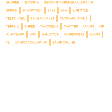
SHOPEE
SHOPING
SISTEM INFORMASI AKUNTANSI
SKRIPSI
SMARTFREN
SPSS
SSH
SUBTITLE
TELKOMSEL
TEMBAK PAKET
TEORI AKUNTANSI
TERMUX
THREE
TOKOPEDIA
TWITTER
UMUM
VIP
WHATSAPP
WIFI
WINDOWS
WORDPRESS
XIAOMI
XL
ZAHIR ACCOUNTING
ZAHIR ONLINE