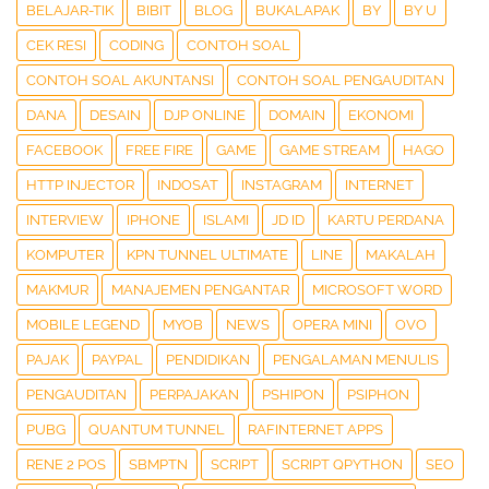
BELAJAR-TIK
BIBIT
BLOG
BUKALAPAK
BY
BY U
CEK RESI
CODING
CONTOH SOAL
CONTOH SOAL AKUNTANSI
CONTOH SOAL PENGAUDITAN
DANA
DESAIN
DJP ONLINE
DOMAIN
EKONOMI
FACEBOOK
FREE FIRE
GAME
GAME STREAM
HAGO
HTTP INJECTOR
INDOSAT
INSTAGRAM
INTERNET
INTERVIEW
IPHONE
ISLAMI
JD ID
KARTU PERDANA
KOMPUTER
KPN TUNNEL ULTIMATE
LINE
MAKALAH
MAKMUR
MANAJEMEN PENGANTAR
MICROSOFT WORD
MOBILE LEGEND
MYOB
NEWS
OPERA MINI
OVO
PAJAK
PAYPAL
PENDIDIKAN
PENGALAMAN MENULIS
PENGAUDITAN
PERPAJAKAN
PSHIPON
PSIPHON
PUBG
QUANTUM TUNNEL
RAFINTERNET APPS
RENE 2 POS
SBMPTN
SCRIPT
SCRIPT QPYTHON
SEO