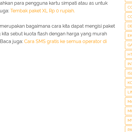
ahkan para pengguna kartu simpati atau as untuk
C
juga:
Tembak paket XL Rp 0 rupiah.
C
i merupakan bagaimana cara kita dapat mengisi paket
D
ng kita sebut kuota flash dengan harga yang murah
E
 Baca juga:
Cara SMS gratis ke semua operator di
G
H
I
IS
K
LI
M
M
M
P