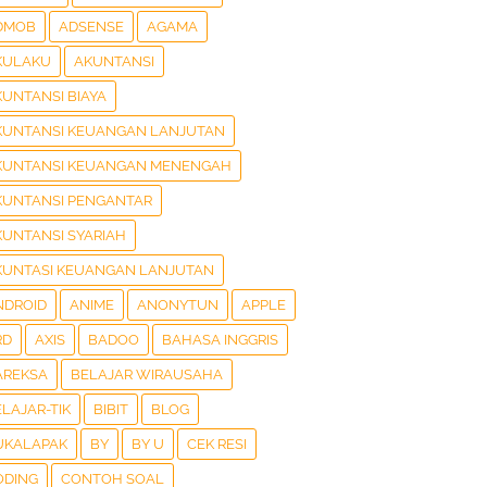
DMOB
ADSENSE
AGAMA
KULAKU
AKUNTANSI
KUNTANSI BIAYA
KUNTANSI KEUANGAN LANJUTAN
KUNTANSI KEUANGAN MENENGAH
KUNTANSI PENGANTAR
KUNTANSI SYARIAH
KUNTASI KEUANGAN LANJUTAN
NDROID
ANIME
ANONYTUN
APPLE
RD
AXIS
BADOO
BAHASA INGGRIS
AREKSA
BELAJAR WIRAUSAHA
LAJAR-TIK
BIBIT
BLOG
UKALAPAK
BY
BY U
CEK RESI
ODING
CONTOH SOAL