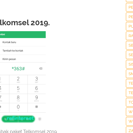
P
P
lkomsel 2019.
P
R
S
S
S
S
T
T
T
W
W
Z
mbak paket Telkomsel 2019