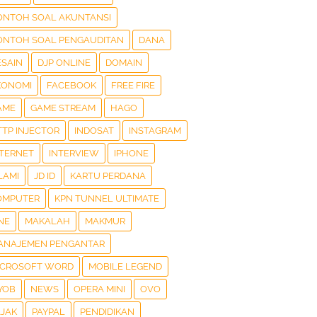
ONTOH SOAL AKUNTANSI
ONTOH SOAL PENGAUDITAN
DANA
ESAIN
DJP ONLINE
DOMAIN
KONOMI
FACEBOOK
FREE FIRE
AME
GAME STREAM
HAGO
TTP INJECTOR
INDOSAT
INSTAGRAM
NTERNET
INTERVIEW
IPHONE
LAMI
JD ID
KARTU PERDANA
OMPUTER
KPN TUNNEL ULTIMATE
NE
MAKALAH
MAKMUR
ANAJEMEN PENGANTAR
ICROSOFT WORD
MOBILE LEGEND
YOB
NEWS
OPERA MINI
OVO
AJAK
PAYPAL
PENDIDIKAN