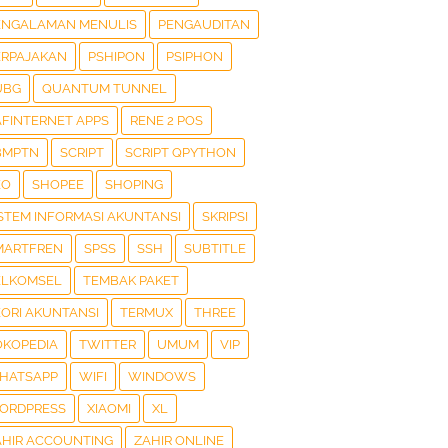
ENGALAMAN MENULIS
PENGAUDITAN
ERPAJAKAN
PSHIPON
PSIPHON
UBG
QUANTUM TUNNEL
AFINTERNET APPS
RENE 2 POS
BMPTN
SCRIPT
SCRIPT QPYTHON
EO
SHOPEE
SHOPING
ISTEM INFORMASI AKUNTANSI
SKRIPSI
MARTFREN
SPSS
SSH
SUBTITLE
ELKOMSEL
TEMBAK PAKET
EORI AKUNTANSI
TERMUX
THREE
OKOPEDIA
TWITTER
UMUM
VIP
HATSAPP
WIFI
WINDOWS
ORDPRESS
XIAOMI
XL
AHIR ACCOUNTING
ZAHIR ONLINE