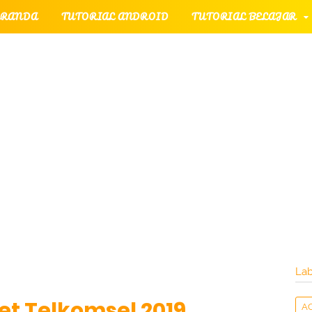
ERANDA
TUTORIAL ANDROID
TUTORIAL BELAJAR
TORIAL GAME
TUTORIAL INTERNET
TUTORIAL 
TUTORIAL PERPESANAN
TUTOR
TERNET
LAYANAN PENGUNJUNG
Lab
et Telkomsel 2019
A