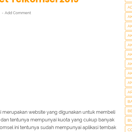
A
9
Add Comment
A
A
A
A
A
A
A
A
A
B
BE
ini merupakan website yang digunakan untuk membeli
h dan tentunya mempunyai kuota yang cukup banyak
B
lkomsel ini tentunya sudah mempunyai aplikasi tembak
C