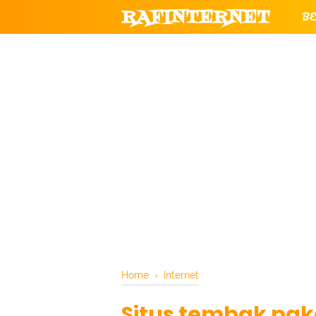
RAFINTERNET
B
TU
CHANNEL YOUTUBE RESMI RAFIN
Home
›
Internet
Situs tembak pak