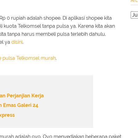
Arc
p 0 rupiah adalah shopee. Di aplikasi shopee kita
i kuota Telkomsel tanpa pulsa ya. Karena kita akan
a tanpa harus membeli pulsa terlebih dahulu.
el ya
disini
.
e pulsa Telkomsel murah
.
n Perjanjian Kerja
 Emas Galeri 24
Express
l murah adalah ovo. Ovo menyediakan beberapa paket