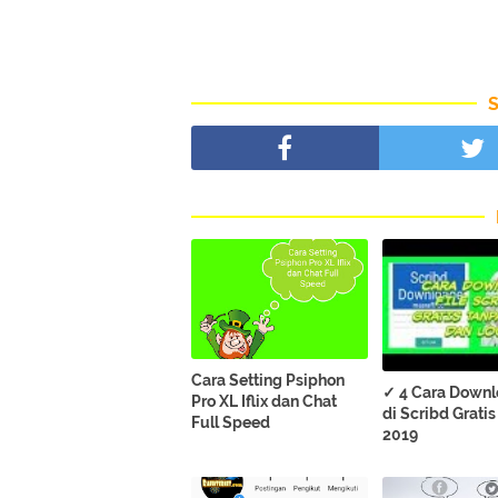
Cara Setting Psiphon
✓ 4 Cara Downl
Pro XL Iflix dan Chat
di Scribd Grati
Full Speed
2019