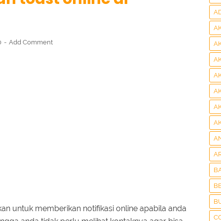
A
A
0
Add Comment
A
A
A
A
A
A
A
A
B
BE
B
kan untuk memberikan notifikasi online apabila anda
C