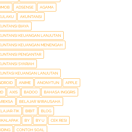
DMOB
ADSENSE
AGAMA
KULAKU
AKUNTANSI
KUNTANSI BIAYA
KUNTANSI KEUANGAN LANJUTAN
KUNTANSI KEUANGAN MENENGAH
KUNTANSI PENGANTAR
KUNTANSI SYARIAH
KUNTASI KEUANGAN LANJUTAN
NDROID
ANIME
ANONYTUN
APPLE
RD
AXIS
BADOO
BAHASA INGGRIS
AREKSA
BELAJAR WIRAUSAHA
LAJAR-TIK
BIBIT
BLOG
UKALAPAK
BY
BY U
CEK RESI
ODING
CONTOH SOAL