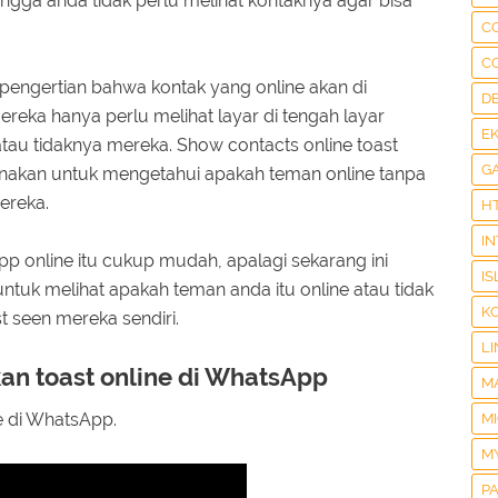
gga anda tidak perlu melihat kontaknya agar bisa
C
C
 pengertian bahwa kontak yang online akan di
D
reka hanya perlu melihat layar di tengah layar
E
au tidaknya mereka. Show contacts online toast
G
gunakan untuk mengetahui apakah teman online tanpa
ereka.
H
I
 online itu cukup mudah, apalagi sekarang ini
IS
tuk melihat apakah teman anda itu online atau tidak
K
 seen mereka sendiri.
LI
n toast online di WhatsApp
M
e di WhatsApp.
M
M
P