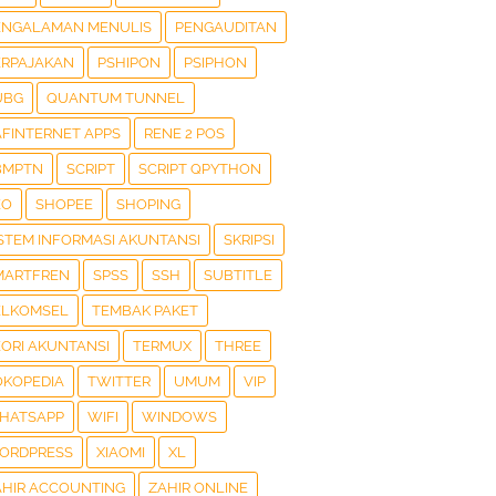
ENGALAMAN MENULIS
PENGAUDITAN
ERPAJAKAN
PSHIPON
PSIPHON
UBG
QUANTUM TUNNEL
AFINTERNET APPS
RENE 2 POS
BMPTN
SCRIPT
SCRIPT QPYTHON
EO
SHOPEE
SHOPING
ISTEM INFORMASI AKUNTANSI
SKRIPSI
MARTFREN
SPSS
SSH
SUBTITLE
ELKOMSEL
TEMBAK PAKET
EORI AKUNTANSI
TERMUX
THREE
OKOPEDIA
TWITTER
UMUM
VIP
HATSAPP
WIFI
WINDOWS
ORDPRESS
XIAOMI
XL
AHIR ACCOUNTING
ZAHIR ONLINE