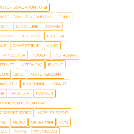
ONTOH SOAL AKUNTANSI
ONTOH SOAL PENGAUDITAN
DANA
ESAIN
DJP ONLINE
DOMAIN
KONOMI
FACEBOOK
FREE FIRE
AME
GAME STREAM
HAGO
TTP INJECTOR
INDOSAT
INSTAGRAM
NTERNET
INTERVIEW
IPHONE
LAMI
JD ID
KARTU PERDANA
OMPUTER
KPN TUNNEL ULTIMATE
NE
MAKALAH
MAKMUR
ANAJEMEN PENGANTAR
ICROSOFT WORD
MOBILE LEGEND
YOB
NEWS
OPERA MINI
OVO
AJAK
PAYPAL
PENDIDIKAN