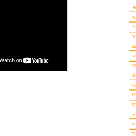
P
P
P
R
S
S
S
S
T
T
T
W
W
Z