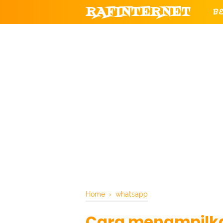
RAFINTERNET
B
T
CHANNEL YOUTUBE RESMI RAF
Home
›
whatsapp
Cara menampilkan