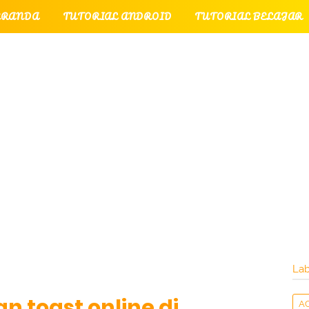
ERANDA
TUTORIAL ANDROID
TUTORIAL BELAJAR
UTORIAL GAME
TUTORIAL INTERNET
TUTORIAL
TUTORIAL PERPESANAN
TUT
LATI
INTERNET
LAYANAN PENGUNJUNG
Lab
 toast online di
A