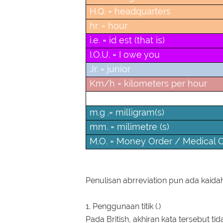
H.Q. = headquarters
hr. = hour
i.e. = id est (that is)
I.O.U. = I owe you
Jr. = junior
Km/h = kilometers per hour
L.C.M. = Lowest Common Multi
m.g .= milligram(s)
mm. = milimetre (s)
M.O. = Money Order / Medical O
Penulisan abrreviation pun ada kaida
1. Penggunaan titik (.)
Pada British, akhiran kata tersebut ti