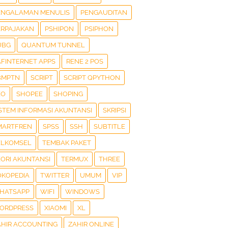
ENGALAMAN MENULIS
PENGAUDITAN
ERPAJAKAN
PSHIPON
PSIPHON
UBG
QUANTUM TUNNEL
AFINTERNET APPS
RENE 2 POS
BMPTN
SCRIPT
SCRIPT QPYTHON
EO
SHOPEE
SHOPING
ISTEM INFORMASI AKUNTANSI
SKRIPSI
MARTFREN
SPSS
SSH
SUBTITLE
ELKOMSEL
TEMBAK PAKET
EORI AKUNTANSI
TERMUX
THREE
OKOPEDIA
TWITTER
UMUM
VIP
HATSAPP
WIFI
WINDOWS
ORDPRESS
XIAOMI
XL
AHIR ACCOUNTING
ZAHIR ONLINE