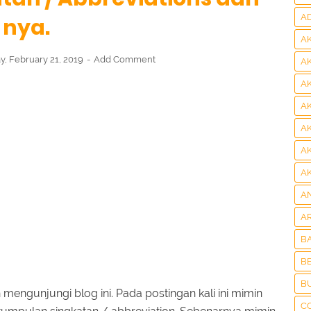
A
 nya.
A
y, February 21, 2019
Add Comment
A
A
A
A
A
A
A
A
B
BE
B
mengunjungi blog ini. Pada postingan kali ini mimin
C