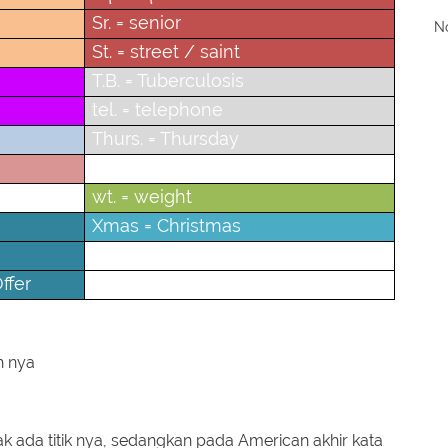
Sr. = senior
No
St. = street / saint
T.B. = Tuberculosis
tel. = telephone
Thurs. = Thursday
V.I.P.= Very Important Person
ple
wt. = weight
Xmas = Christmas
ffer
h nya
dak ada titik nya, sedangkan pada American akhir kata