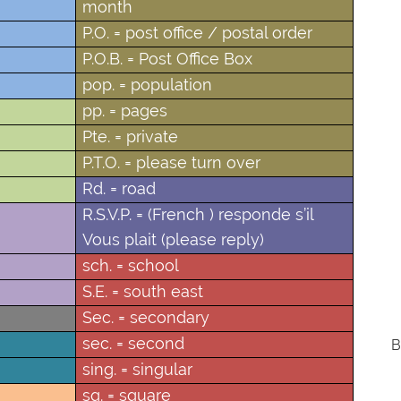
month
P.O. = post office / postal order
P.O.B. = Post Office Box
pop. = population
pp. = pages
Pte. = private
P.T.O. = please turn over
Rd. = road
R.S.V.P. = (French ) responde s’il
Vous plait (please reply)
sch. = school
S.E. = south east
Sec. = secondary
sec. = second
B
sing. = singular
sq. = square