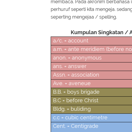
membaca. Pada akronim berbahasa i
perhuruf seperti kita mengeja. seda
seperting mengejaa / spelling.
Kumpulan Singkatan / A
a/c. = account
a.m. = ante meridiem (before n
anon. = anonymous
ans. = answer
Assn. = association
Ave. = aveneue
B.B. = boys brigade
B.C = before Christ
Bldg. = buliding
c.c = cubic centimetre
Cent. = Centigrade