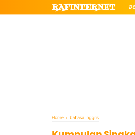
RAFINTERNET
B
T
CHANNEL YOUTUBE RESMI RAF
Home
›
bahasa inggris
Kumpulan Singkat