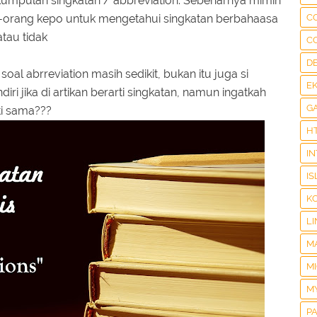
mpulan singkatan / abbreviation. Sebenarnya mimin
-orang kepo untuk mengetahui singkatan berbahaasa
C
tau tidak
C
D
soal abrreviation masih sedikit, bukan itu juga si
E
diri jika di artikan berarti singkatan, namun ingatkah
G
rti sama???
H
I
IS
K
LI
M
M
M
P