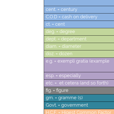
cent. = century
C.O.D = cash on delivery
ct. = cent
deg. = degree
dept. = department
diam. = diameter
doz. = dozen
e.g. = exempli gratia (example
esp. = especially
etc. = et cetera (and so forth)
fig. = figure
gm. = gramme (s)
Govt. = government
H.C.F. = Higest Common Factor