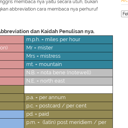
Arc
nggris membaca nya yaitu secara utuh, bukan
ngkan abbreviation cara membaca nya perhuruf
bbreviation dan Kaidah Penulisan nya.
m.p.h. = miles per hour
oon)
Mr = mister
Mrs = mistress
mt. = mountain
N.B. = nota bene (notewell)
N.E. = north east
O.G.S. = On Government Service
p.a. = per annum
p.c. = postcard / per cent
pd. = paid
p.m. = (latin) post meridiem / per