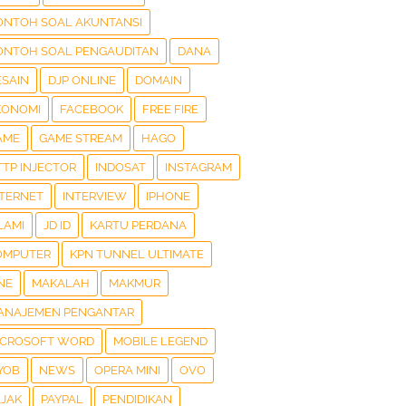
ONTOH SOAL AKUNTANSI
ONTOH SOAL PENGAUDITAN
DANA
ESAIN
DJP ONLINE
DOMAIN
KONOMI
FACEBOOK
FREE FIRE
AME
GAME STREAM
HAGO
TTP INJECTOR
INDOSAT
INSTAGRAM
NTERNET
INTERVIEW
IPHONE
LAMI
JD ID
KARTU PERDANA
OMPUTER
KPN TUNNEL ULTIMATE
NE
MAKALAH
MAKMUR
ANAJEMEN PENGANTAR
ICROSOFT WORD
MOBILE LEGEND
YOB
NEWS
OPERA MINI
OVO
AJAK
PAYPAL
PENDIDIKAN