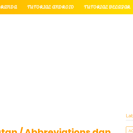
ERANDA
TUTORIAL ANDROID
TUTORIAL BELAJAR
UTORIAL GAME
TUTORIAL INTERNET
TUTORIAL
TUTORIAL PERPESANAN
TUT
LATI
INTERNET
LAYANAN PENGUNJUNG
Lab
an / Abbreviations dan
A