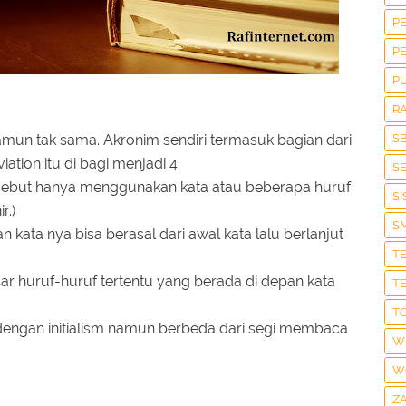
P
P
P
R
amun tak sama. Akronim sendiri termasuk bagian dari
S
viation itu di bagi menjadi 4
S
sebut hanya menggunakan kata atau beberapa huruf
S
r.)
S
 kata nya bisa berasal dari awal kata lalu berlanjut
T
r huruf-huruf tertentu yang berada di depan kata
T
T
dengan initialism namun berbeda dari segi membaca
W
W
Z