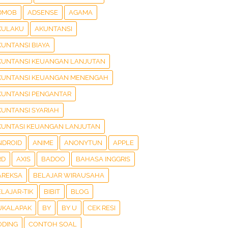
DMOB
ADSENSE
AGAMA
KULAKU
AKUNTANSI
KUNTANSI BIAYA
KUNTANSI KEUANGAN LANJUTAN
KUNTANSI KEUANGAN MENENGAH
KUNTANSI PENGANTAR
KUNTANSI SYARIAH
KUNTASI KEUANGAN LANJUTAN
NDROID
ANIME
ANONYTUN
APPLE
RD
AXIS
BADOO
BAHASA INGGRIS
AREKSA
BELAJAR WIRAUSAHA
LAJAR-TIK
BIBIT
BLOG
UKALAPAK
BY
BY U
CEK RESI
ODING
CONTOH SOAL