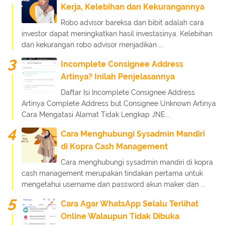
Kerja, Kelebihan dan Kekurangannya
Robo advisor bareksa dan bibit adalah cara
investor dapat meningkatkan hasil investasinya. Kelebihan
dan kekurangan robo advisor menjadikan ...
Incomplete Consignee Address
Artinya? Inilah Penjelasannya
Daftar Isi Incomplete Consignee Address
Artinya Complete Address but Consignee Unknown Artinya
Cara Mengatasi Alamat Tidak Lengkap JNE...
Cara Menghubungi Sysadmin Mandiri
di Kopra Cash Management
Cara menghubungi sysadmin mandiri di kopra
cash management merupakan tindakan pertama untuk
mengetahui username dan password akun maker dan ...
Cara Agar WhatsApp Selalu Terlihat
Online Walaupun Tidak Dibuka