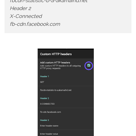
fbcdn-statistic-b-a-akamaihd.net
Header 2
X-Connected
fb-cdn.facebook.com