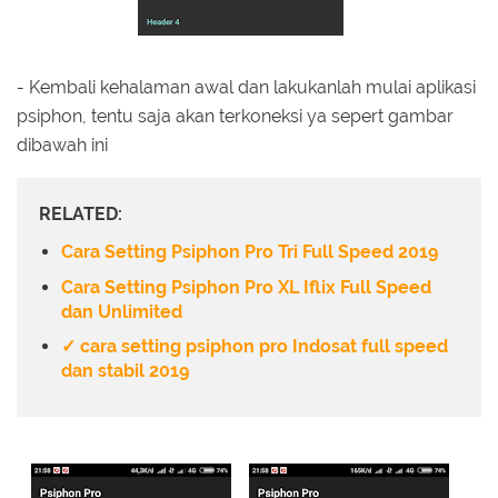
- Kembali kehalaman awal dan lakukanlah mulai aplikasi
psiphon, tentu saja akan terkoneksi ya sepert gambar
dibawah ini
RELATED:
Cara Setting Psiphon Pro Tri Full Speed 2019
Cara Setting Psiphon Pro XL Iflix Full Speed
dan Unlimited
✓ cara setting psiphon pro Indosat full speed
dan stabil 2019