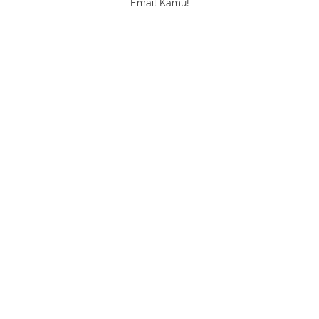
Email Kamu!