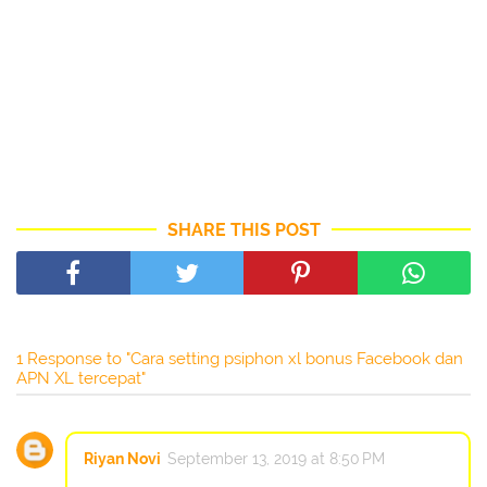
SHARE THIS POST
1 Response to "Cara setting psiphon xl bonus Facebook dan
APN XL tercepat"
Riyan Novi
September 13, 2019 at 8:50 PM