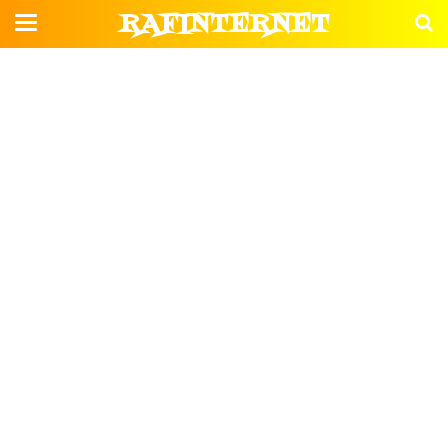
RAFINTERNET