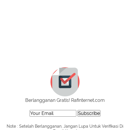
Berlangganan Gratis! Rafinternet.com
Note : Setelah Berlangganan, Jangan Lupa Untuk Verifikasi Di