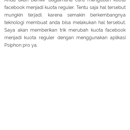
facebook menjadi kuota reguler. Tentu saja hal tersebut
mungkin terjadi, karena semakin berkembangnya
teknologi membuat anda bisa melakukan hal tersebut.
Saya akan memberikan trik merubah kuota facebook
menjadi kuota reguler dengan menggunakan aplikasi
Psiphon pro ya.