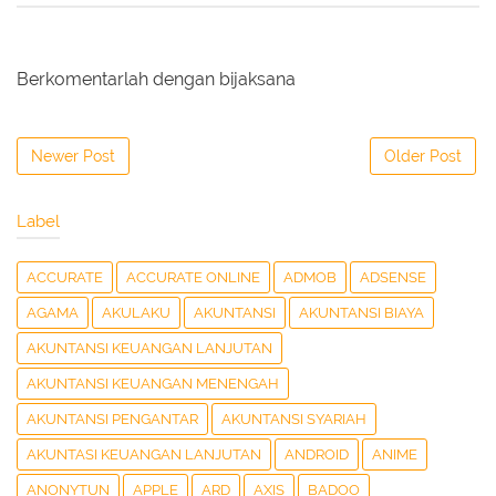
Berkomentarlah dengan bijaksana
Newer Post
Older Post
Label
ACCURATE
ACCURATE ONLINE
ADMOB
ADSENSE
AGAMA
AKULAKU
AKUNTANSI
AKUNTANSI BIAYA
AKUNTANSI KEUANGAN LANJUTAN
AKUNTANSI KEUANGAN MENENGAH
AKUNTANSI PENGANTAR
AKUNTANSI SYARIAH
AKUNTASI KEUANGAN LANJUTAN
ANDROID
ANIME
ANONYTUN
APPLE
ARD
AXIS
BADOO