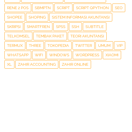
RENE 2 POS
SBMPTN
SCRIPT
SCRIPT QPYTHON
SEO
SHOPEE
SHOPING
SISTEM INFORMASI AKUNTANSI
SKRIPSI
SMARTFREN
SPSS
SSH
SUBTITLE
TELKOMSEL
TEMBAK PAKET
TEORI AKUNTANSI
TERMUX
THREE
TOKOPEDIA
TWITTER
UMUM
VIP
WHATSAPP
WIFI
WINDOWS
WORDPRESS
XIAOMI
XL
ZAHIR ACCOUNTING
ZAHIR ONLINE