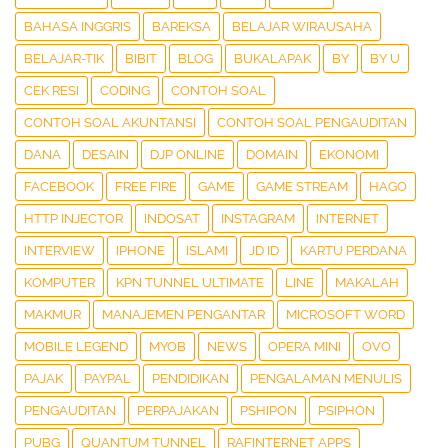
BAHASA INGGRIS
BAREKSA
BELAJAR WIRAUSAHA
BELAJAR-TIK
BIBIT
BLOG
BUKALAPAK
BY
BY U
CEK RESI
CODING
CONTOH SOAL
CONTOH SOAL AKUNTANSI
CONTOH SOAL PENGAUDITAN
DANA
DESAIN
DJP ONLINE
DOMAIN
EKONOMI
FACEBOOK
FREE FIRE
GAME
GAME STREAM
HAGO
HTTP INJECTOR
INDOSAT
INSTAGRAM
INTERNET
INTERVIEW
IPHONE
ISLAMI
JD ID
KARTU PERDANA
KOMPUTER
KPN TUNNEL ULTIMATE
LINE
MAKALAH
MAKMUR
MANAJEMEN PENGANTAR
MICROSOFT WORD
MOBILE LEGEND
MYOB
NEWS
OPERA MINI
OVO
PAJAK
PAYPAL
PENDIDIKAN
PENGALAMAN MENULIS
PENGAUDITAN
PERPAJAKAN
PSHIPON
PSIPHON
PUBG
QUANTUM TUNNEL
RAFINTERNET APPS