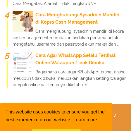
Cara Mengatasi Alamat Tidak Lengkap JNE...
Cara Menghubungi Sysadmin Mandiri
di Kopra Cash Management
Cara menghubungi sysadmin mandiri di kopra
cash management merupakan tindakan pertama untuk
mengetahui username dan password akun maker dan ...
Cara Agar WhatsApp Selalu Terlihat
Online Walaupun Tidak Dibuka
Bagaimana cara agar WhatsApp terlihat online
meskipun tidak dibuka merupakan langkah setting wa agar
tampak online ya. Tentunya diketahui b...
This website uses cookies to ensure you get the
FaQ
Kebijakan Layanan
Kebijakan Privasi
best experience on our website.
Learn more
Kontak Kami
Tentang Kami
Daftar Isi