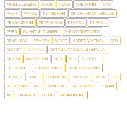
MOBILE LEGEND
MYOB
NEWS
OPERA MINI
OVO
PAJAK
PAYPAL
PENDIDIKAN
PENGALAMAN MENULIS
PENGAUDITAN
PERPAJAKAN
PSHIPON
PSIPHON
PUBG
QUANTUM TUNNEL
RAFINTERNET APPS
RENE 2 POS
SBMPTN
SCRIPT
SCRIPT QPYTHON
SEO
SHOPEE
SHOPING
SISTEM INFORMASI AKUNTANSI
SKRIPSI
SMARTFREN
SPSS
SSH
SUBTITLE
TELKOMSEL
TEMBAK PAKET
TEORI AKUNTANSI
TERMUX
THREE
TOKOPEDIA
TWITTER
UMUM
VIP
WHATSAPP
WIFI
WINDOWS
WORDPRESS
XIAOMI
XL
ZAHIR ACCOUNTING
ZAHIR ONLINE