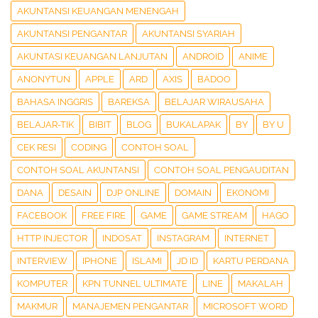
AKUNTANSI KEUANGAN MENENGAH
AKUNTANSI PENGANTAR
AKUNTANSI SYARIAH
AKUNTASI KEUANGAN LANJUTAN
ANDROID
ANIME
ANONYTUN
APPLE
ARD
AXIS
BADOO
BAHASA INGGRIS
BAREKSA
BELAJAR WIRAUSAHA
BELAJAR-TIK
BIBIT
BLOG
BUKALAPAK
BY
BY U
CEK RESI
CODING
CONTOH SOAL
CONTOH SOAL AKUNTANSI
CONTOH SOAL PENGAUDITAN
DANA
DESAIN
DJP ONLINE
DOMAIN
EKONOMI
FACEBOOK
FREE FIRE
GAME
GAME STREAM
HAGO
HTTP INJECTOR
INDOSAT
INSTAGRAM
INTERNET
INTERVIEW
IPHONE
ISLAMI
JD ID
KARTU PERDANA
KOMPUTER
KPN TUNNEL ULTIMATE
LINE
MAKALAH
MAKMUR
MANAJEMEN PENGANTAR
MICROSOFT WORD