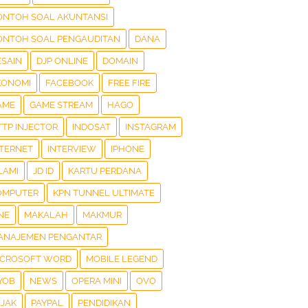
ONTOH SOAL AKUNTANSI
ONTOH SOAL PENGAUDITAN
DANA
ESAIN
DJP ONLINE
DOMAIN
KONOMI
FACEBOOK
FREE FIRE
AME
GAME STREAM
HAGO
TTP INJECTOR
INDOSAT
INSTAGRAM
NTERNET
INTERVIEW
IPHONE
LAMI
JD ID
KARTU PERDANA
OMPUTER
KPN TUNNEL ULTIMATE
NE
MAKALAH
MAKMUR
ANAJEMEN PENGANTAR
ICROSOFT WORD
MOBILE LEGEND
YOB
NEWS
OPERA MINI
OVO
AJAK
PAYPAL
PENDIDIKAN