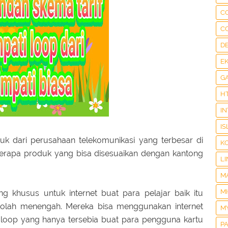
C
C
D
E
G
H
I
IS
uk dari perusahaan telekomunikasi yang terbesar di
K
eberapa produk yang bisa disesuaikan dengan kantong
LI
M
M
g khusus untuk internet buat para pelajar baik itu
kolah menengah. Mereka bisa menggunakan internet
M
oop yang hanya tersebia buat para pengguna kartu
P