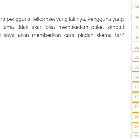
P
P
ara pengguna Telkomsel yang lainnya. Pengguna yang
 lama tidak akan bisa memaketkan paket simpati
P
ini saya akan memberikan cara pindah skema tarif
R
S
S
S
S
T
T
T
W
W
Z