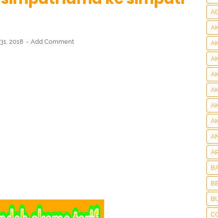
A
A
31, 2018
Add Comment
A
A
A
A
A
A
A
A
B
BE
B
C