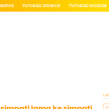
ERANDA
TUTORIAL ANDROID
TUTORIAL BELAJAR
UTORIAL GAME
TUTORIAL INTERNET
TUTORIAL
TUTORIAL PERPESANAN
TUT
LATI
INTERNET
LAYANAN PENGUNJUNG
Lab
 simpati lama ke simpati
A