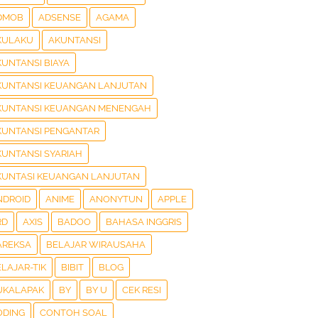
DMOB
ADSENSE
AGAMA
KULAKU
AKUNTANSI
KUNTANSI BIAYA
KUNTANSI KEUANGAN LANJUTAN
KUNTANSI KEUANGAN MENENGAH
KUNTANSI PENGANTAR
KUNTANSI SYARIAH
KUNTASI KEUANGAN LANJUTAN
NDROID
ANIME
ANONYTUN
APPLE
RD
AXIS
BADOO
BAHASA INGGRIS
AREKSA
BELAJAR WIRAUSAHA
LAJAR-TIK
BIBIT
BLOG
UKALAPAK
BY
BY U
CEK RESI
ODING
CONTOH SOAL