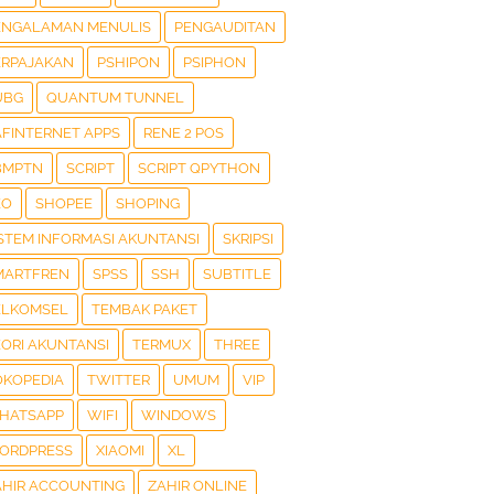
ENGALAMAN MENULIS
PENGAUDITAN
ERPAJAKAN
PSHIPON
PSIPHON
UBG
QUANTUM TUNNEL
AFINTERNET APPS
RENE 2 POS
BMPTN
SCRIPT
SCRIPT QPYTHON
EO
SHOPEE
SHOPING
ISTEM INFORMASI AKUNTANSI
SKRIPSI
MARTFREN
SPSS
SSH
SUBTITLE
ELKOMSEL
TEMBAK PAKET
EORI AKUNTANSI
TERMUX
THREE
OKOPEDIA
TWITTER
UMUM
VIP
HATSAPP
WIFI
WINDOWS
ORDPRESS
XIAOMI
XL
AHIR ACCOUNTING
ZAHIR ONLINE