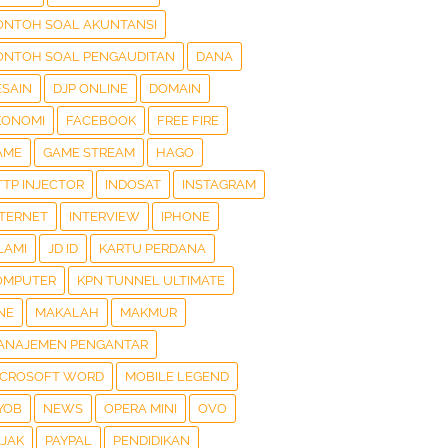
ONTOH SOAL AKUNTANSI
ONTOH SOAL PENGAUDITAN
DANA
ESAIN
DJP ONLINE
DOMAIN
KONOMI
FACEBOOK
FREE FIRE
AME
GAME STREAM
HAGO
TTP INJECTOR
INDOSAT
INSTAGRAM
NTERNET
INTERVIEW
IPHONE
LAMI
JD ID
KARTU PERDANA
OMPUTER
KPN TUNNEL ULTIMATE
NE
MAKALAH
MAKMUR
ANAJEMEN PENGANTAR
ICROSOFT WORD
MOBILE LEGEND
YOB
NEWS
OPERA MINI
OVO
AJAK
PAYPAL
PENDIDIKAN