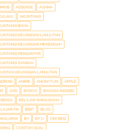
DMOB
ADSENSE
AGAMA
KULAKU
AKUNTANSI
KUNTANSI BIAYA
KUNTANSI KEUANGAN LANJUTAN
KUNTANSI KEUANGAN MENENGAH
KUNTANSI PENGANTAR
KUNTANSI SYARIAH
KUNTASI KEUANGAN LANJUTAN
NDROID
ANIME
ANONYTUN
APPLE
RD
AXIS
BADOO
BAHASA INGGRIS
AREKSA
BELAJAR WIRAUSAHA
LAJAR-TIK
BIBIT
BLOG
UKALAPAK
BY
BY U
CEK RESI
ODING
CONTOH SOAL