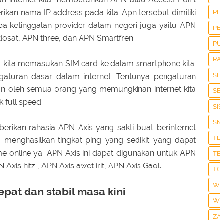
an nama IP address pada kita. Apn tersebut dimiliki
P
pa ketinggalan provider dalam negeri juga yaitu APN
P
dosat, APN three, dan APN Smartfren.
P
R
 kita memasukan SIM card ke dalam smartphone kita.
S
gaturan dasar dalam internet. Tentunya pengaturan
kan oleh semua orang yang memungkinan internet kita
S
 full speed.
S
S
rikan rahasia APN Axis yang sakti buat berinternet
T
a menghasilkan tingkat ping yang sedikit yang dapat
 online ya. APN Axis ini dapat digunakan untuk APN
T
Axis hitz , APN Axis awet irit, APN Axis Gaol.
T
W
epat dan stabil masa kini
W
Z