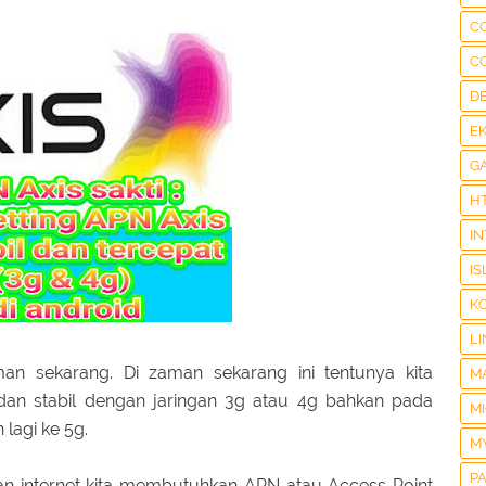
C
C
D
E
G
H
I
IS
K
LI
an sekarang. Di zaman sekarang ini tentunya kita
M
an stabil dengan jaringan 3g atau 4g bahkan pada
M
lagi ke 5g.
M
P
engan internet kita membutuhkan APN atau Access Point