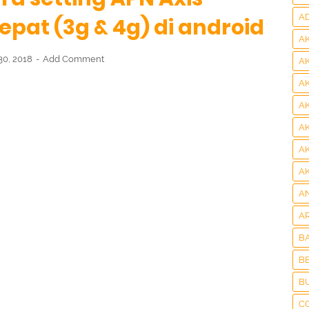
A
epat (3g & 4g) di android
A
30, 2018
Add Comment
A
A
A
A
A
A
A
A
B
BE
B
C