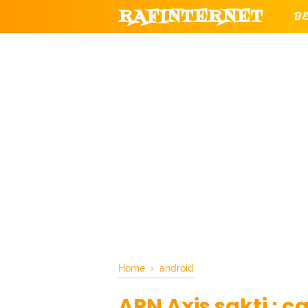
RAFINTERNET
B
T
CHANNEL YOUTUBE RESMI RAF
Home
›
android
APN Axis sakti : c