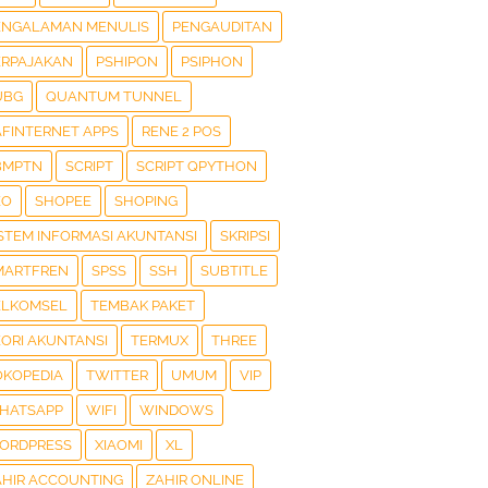
ENGALAMAN MENULIS
PENGAUDITAN
ERPAJAKAN
PSHIPON
PSIPHON
UBG
QUANTUM TUNNEL
AFINTERNET APPS
RENE 2 POS
BMPTN
SCRIPT
SCRIPT QPYTHON
EO
SHOPEE
SHOPING
ISTEM INFORMASI AKUNTANSI
SKRIPSI
MARTFREN
SPSS
SSH
SUBTITLE
ELKOMSEL
TEMBAK PAKET
EORI AKUNTANSI
TERMUX
THREE
OKOPEDIA
TWITTER
UMUM
VIP
HATSAPP
WIFI
WINDOWS
ORDPRESS
XIAOMI
XL
AHIR ACCOUNTING
ZAHIR ONLINE