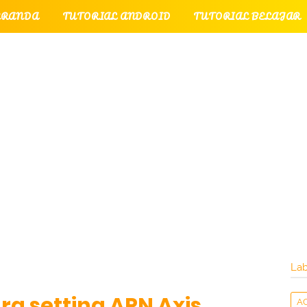
ERANDA
TUTORIAL ANDROID
TUTORIAL BELAJAR
UTORIAL GAME
TUTORIAL INTERNET
TUTORIAL
TUTORIAL PERPESANAN
TUT
LATI
INTERNET
LAYANAN PENGUNJUNG
Lab
ara setting APN Axis
A