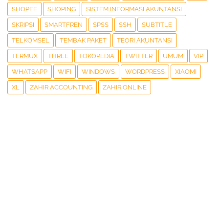
SHOPEE
SHOPING
SISTEM INFORMASI AKUNTANSI
SKRIPSI
SMARTFREN
SPSS
SSH
SUBTITLE
TELKOMSEL
TEMBAK PAKET
TEORI AKUNTANSI
TERMUX
THREE
TOKOPEDIA
TWITTER
UMUM
VIP
WHATSAPP
WIFI
WINDOWS
WORDPRESS
XIAOMI
XL
ZAHIR ACCOUNTING
ZAHIR ONLINE