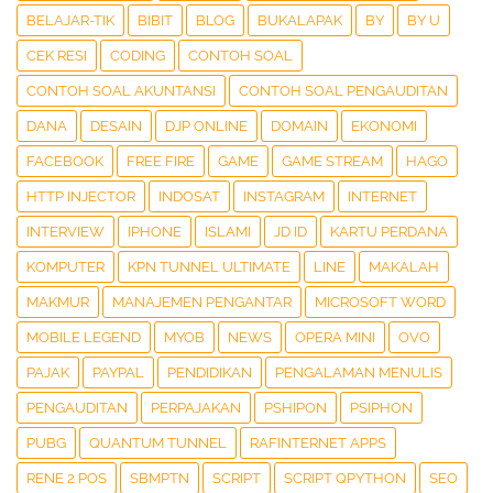
BELAJAR-TIK
BIBIT
BLOG
BUKALAPAK
BY
BY U
CEK RESI
CODING
CONTOH SOAL
CONTOH SOAL AKUNTANSI
CONTOH SOAL PENGAUDITAN
DANA
DESAIN
DJP ONLINE
DOMAIN
EKONOMI
FACEBOOK
FREE FIRE
GAME
GAME STREAM
HAGO
HTTP INJECTOR
INDOSAT
INSTAGRAM
INTERNET
INTERVIEW
IPHONE
ISLAMI
JD ID
KARTU PERDANA
KOMPUTER
KPN TUNNEL ULTIMATE
LINE
MAKALAH
MAKMUR
MANAJEMEN PENGANTAR
MICROSOFT WORD
MOBILE LEGEND
MYOB
NEWS
OPERA MINI
OVO
PAJAK
PAYPAL
PENDIDIKAN
PENGALAMAN MENULIS
PENGAUDITAN
PERPAJAKAN
PSHIPON
PSIPHON
PUBG
QUANTUM TUNNEL
RAFINTERNET APPS
RENE 2 POS
SBMPTN
SCRIPT
SCRIPT QPYTHON
SEO