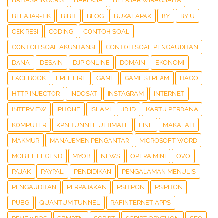
BAHASA INGGRIS
BAREKSA
BELAJAR WIRAUSAHA
BELAJAR-TIK
BIBIT
BLOG
BUKALAPAK
BY
BY U
CEK RESI
CODING
CONTOH SOAL
CONTOH SOAL AKUNTANSI
CONTOH SOAL PENGAUDITAN
DANA
DESAIN
DJP ONLINE
DOMAIN
EKONOMI
FACEBOOK
FREE FIRE
GAME
GAME STREAM
HAGO
HTTP INJECTOR
INDOSAT
INSTAGRAM
INTERNET
INTERVIEW
IPHONE
ISLAMI
JD ID
KARTU PERDANA
KOMPUTER
KPN TUNNEL ULTIMATE
LINE
MAKALAH
MAKMUR
MANAJEMEN PENGANTAR
MICROSOFT WORD
MOBILE LEGEND
MYOB
NEWS
OPERA MINI
OVO
PAJAK
PAYPAL
PENDIDIKAN
PENGALAMAN MENULIS
PENGAUDITAN
PERPAJAKAN
PSHIPON
PSIPHON
PUBG
QUANTUM TUNNEL
RAFINTERNET APPS