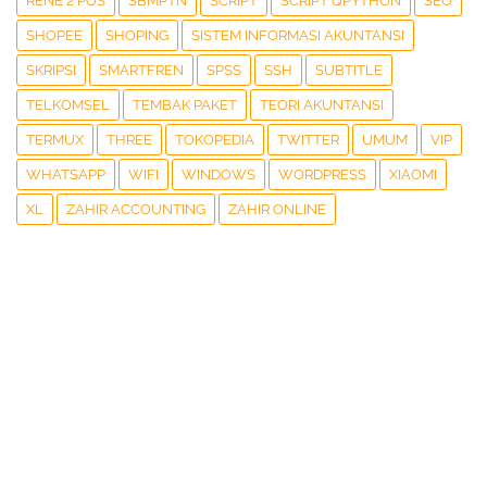
RENE 2 POS
SBMPTN
SCRIPT
SCRIPT QPYTHON
SEO
SHOPEE
SHOPING
SISTEM INFORMASI AKUNTANSI
SKRIPSI
SMARTFREN
SPSS
SSH
SUBTITLE
TELKOMSEL
TEMBAK PAKET
TEORI AKUNTANSI
TERMUX
THREE
TOKOPEDIA
TWITTER
UMUM
VIP
WHATSAPP
WIFI
WINDOWS
WORDPRESS
XIAOMI
XL
ZAHIR ACCOUNTING
ZAHIR ONLINE