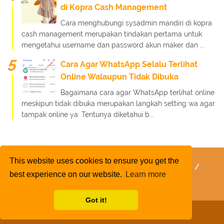
di Kopra Cash Management
Cara menghubungi sysadmin mandiri di kopra
cash management merupakan tindakan pertama untuk
mengetahui username dan password akun maker dan ...
Cara Agar WhatsApp Selalu Terlihat
Online Walaupun Tidak Dibuka
Bagaimana cara agar WhatsApp terlihat online
meskipun tidak dibuka merupakan langkah setting wa agar
tampak online ya. Tentunya diketahui b...
This website uses cookies to ensure you get the
FaQ
Kebijakan Layanan
Kebijakan Privasi
best experience on our website.
Learn more
Kontak Kami
Tentang Kami
Daftar Isi
Got it!
Copyright 2020
Rafinternet