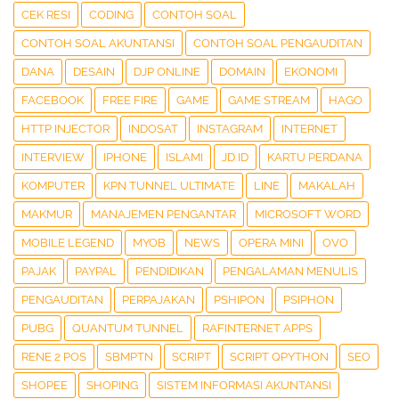
CEK RESI
CODING
CONTOH SOAL
CONTOH SOAL AKUNTANSI
CONTOH SOAL PENGAUDITAN
DANA
DESAIN
DJP ONLINE
DOMAIN
EKONOMI
FACEBOOK
FREE FIRE
GAME
GAME STREAM
HAGO
HTTP INJECTOR
INDOSAT
INSTAGRAM
INTERNET
INTERVIEW
IPHONE
ISLAMI
JD ID
KARTU PERDANA
KOMPUTER
KPN TUNNEL ULTIMATE
LINE
MAKALAH
MAKMUR
MANAJEMEN PENGANTAR
MICROSOFT WORD
MOBILE LEGEND
MYOB
NEWS
OPERA MINI
OVO
PAJAK
PAYPAL
PENDIDIKAN
PENGALAMAN MENULIS
PENGAUDITAN
PERPAJAKAN
PSHIPON
PSIPHON
PUBG
QUANTUM TUNNEL
RAFINTERNET APPS
RENE 2 POS
SBMPTN
SCRIPT
SCRIPT QPYTHON
SEO
SHOPEE
SHOPING
SISTEM INFORMASI AKUNTANSI