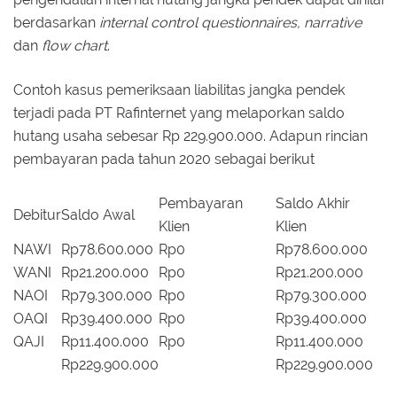
berdasarkan
internal control questionnaires, narrative
dan
flow chart
.
Contoh kasus pemeriksaan liabilitas jangka pendek
terjadi pada PT Rafinternet yang melaporkan saldo
hutang usaha sebesar Rp 229.900.000. Adapun rincian
pembayaran pada tahun 2020 sebagai berikut
Pembayaran
Saldo Akhir
Debitur
Saldo Awal
Klien
Klien
NAWI
Rp78.600.000
Rp0
Rp78.600.000
WANI
Rp21.200.000
Rp0
Rp21.200.000
NAOI
Rp79.300.000
Rp0
Rp79.300.000
OAQI
Rp39.400.000
Rp0
Rp39.400.000
QAJI
Rp11.400.000
Rp0
Rp11.400.000
Rp229.900.000
Rp229.900.000