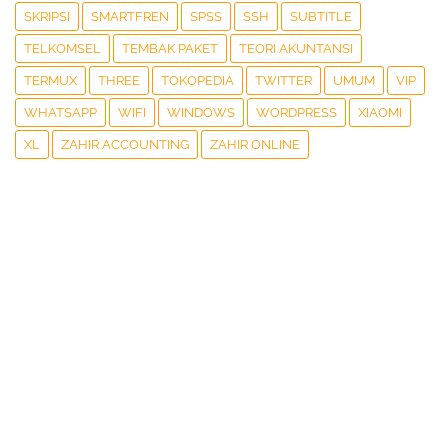
SKRIPSI
SMARTFREN
SPSS
SSH
SUBTITLE
TELKOMSEL
TEMBAK PAKET
TEORI AKUNTANSI
TERMUX
THREE
TOKOPEDIA
TWITTER
UMUM
VIP
WHATSAPP
WIFI
WINDOWS
WORDPRESS
XIAOMI
XL
ZAHIR ACCOUNTING
ZAHIR ONLINE