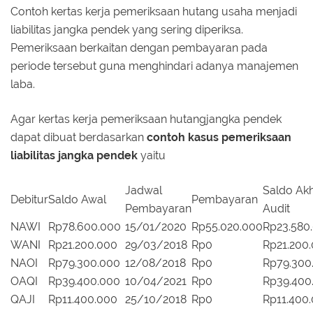
Contoh kertas kerja pemeriksaan hutang usaha menjadi
liabilitas jangka pendek yang sering diperiksa.
Pemeriksaan berkaitan dengan pembayaran pada
periode tersebut guna menghindari adanya manajemen
laba.
Agar kertas kerja pemeriksaan hutangjangka pendek
dapat dibuat berdasarkan
contoh kasus pemeriksaan
liabilitas jangka pendek
yaitu
Jadwal
Saldo Akh
Debitur
Saldo Awal
Pembayaran
Pembayaran
Audit
NAWI
Rp78.600.000
15/01/2020
Rp55.020.000
Rp23.580
WANI
Rp21.200.000
29/03/2018
Rp0
Rp21.200
NAOI
Rp79.300.000
12/08/2018
Rp0
Rp79.300
OAQI
Rp39.400.000
10/04/2021
Rp0
Rp39.400
QAJI
Rp11.400.000
25/10/2018
Rp0
Rp11.400