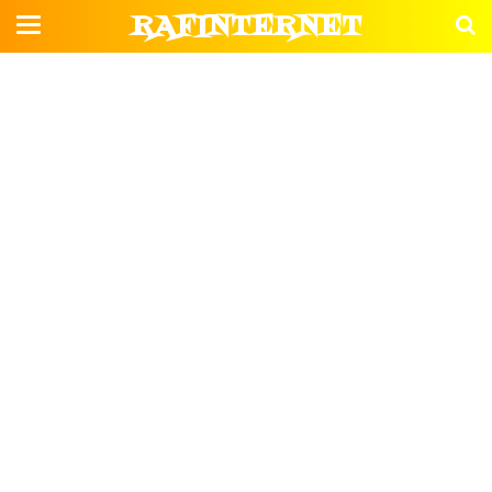
RAFINTERNET