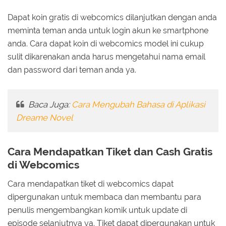
Dapat koin gratis di webcomics dilanjutkan dengan anda
meminta teman anda untuk login akun ke smartphone
anda. Cara dapat koin di webcomics model ini cukup
sulit dikarenakan anda harus mengetahui nama email
dan password dari teman anda ya.
Baca Juga:
Cara Mengubah Bahasa di Aplikasi
Dreame Novel
Cara Mendapatkan Tiket dan Cash Gratis
di Webcomics
Cara mendapatkan tiket di webcomics dapat
dipergunakan untuk membaca dan membantu para
penulis mengembangkan komik untuk update di
episode selanjutnya ya. Tiket dapat dipergunakan untuk