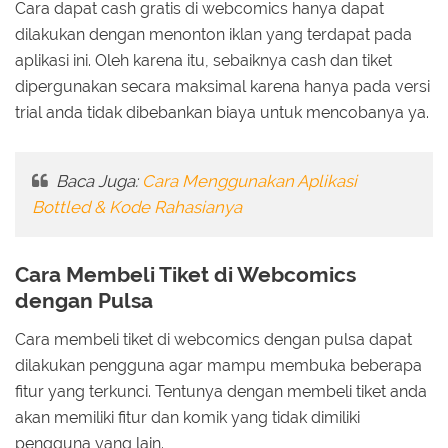
Cara dapat cash gratis di webcomics hanya dapat
dilakukan dengan menonton iklan yang terdapat pada
aplikasi ini. Oleh karena itu, sebaiknya cash dan tiket
dipergunakan secara maksimal karena hanya pada versi
trial anda tidak dibebankan biaya untuk mencobanya ya.
Baca Juga:
Cara Menggunakan Aplikasi
Bottled & Kode Rahasianya
Cara Membeli Tiket di Webcomics
dengan Pulsa
Cara membeli tiket di webcomics dengan pulsa dapat
dilakukan pengguna agar mampu membuka beberapa
fitur yang terkunci. Tentunya dengan membeli tiket anda
akan memiliki fitur dan komik yang tidak dimiliki
pengguna yang lain.