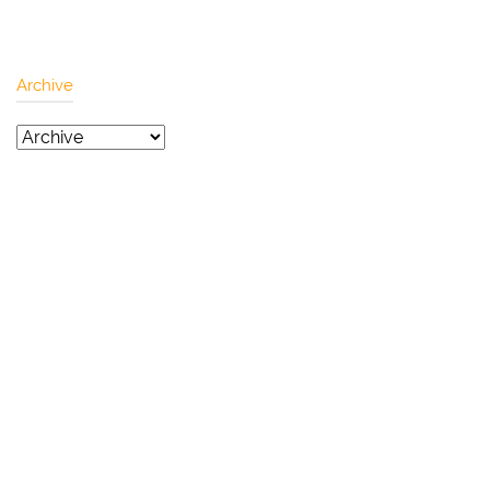
Archive