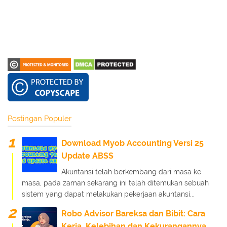
Postingan Populer
Download Myob Accounting Versi 25
Update ABSS
Akuntansi telah berkembang dari masa ke
masa, pada zaman sekarang ini telah ditemukan sebuah
sistem yang dapat melakukan pekerjaan akuntansi...
Robo Advisor Bareksa dan Bibit: Cara
Kerja, Kelebihan dan Kekurangannya