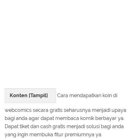
Konten [
Tampil
]
Cara mendapatkan koin di
webcomics secara gratis seharusnya menjadi upaya
bagi anda agar dapat membaca komik berbayar ya.
Dapat tiket dan cash gratis menjadi solusi bagi anda
yang ingin membuka fitur premiumnya ya.