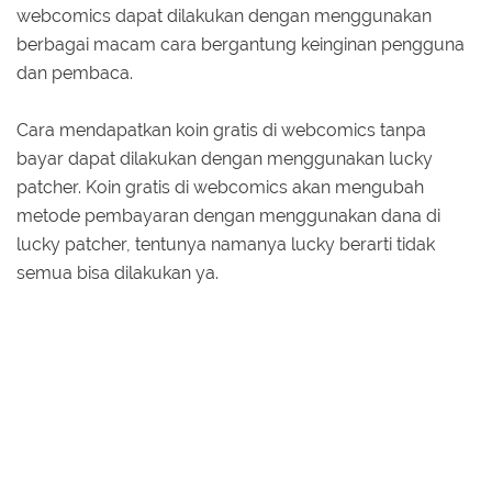
webcomics dapat dilakukan dengan menggunakan
berbagai macam cara bergantung keinginan pengguna
dan pembaca.
Cara mendapatkan koin gratis di webcomics tanpa
bayar dapat dilakukan dengan menggunakan lucky
patcher. Koin gratis di webcomics akan mengubah
metode pembayaran dengan menggunakan dana di
lucky patcher, tentunya namanya lucky berarti tidak
semua bisa dilakukan ya.