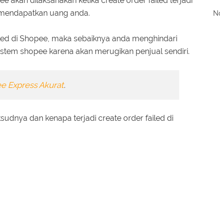
 akan dilaksanakan ketika create order failed terjadi
 mendapatkan uang anda.
No
led di Shopee, maka sebaiknya anda menghindari
stem shopee karena akan merugikan penjual sendiri.
e Express Akurat
.
sudnya dan kenapa terjadi create order failed di