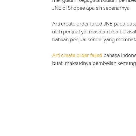
mengalami kegagalan dalam pembelian 
JNE di Shopee apa sih sebenarnya.
Arti create order failed JNE pada da
oleh penjual ya, masalah bisa beras
bahkan penjual sendiri yang membat
Arti create order failed
bahasa Indones
buat, maksudnya pembelian kemungk