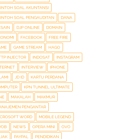
ONTOH SOAL AKUNTANSI
ONTOH SOAL PENGAUDITAN
DANA
ESAIN
DJP ONLINE
DOMAIN
KONOMI
FACEBOOK
FREE FIRE
AME
GAME STREAM
HAGO
TTP INJECTOR
INDOSAT
INSTAGRAM
NTERNET
INTERVIEW
IPHONE
LAMI
JD ID
KARTU PERDANA
OMPUTER
KPN TUNNEL ULTIMATE
NE
MAKALAH
MAKMUR
ANAJEMEN PENGANTAR
ICROSOFT WORD
MOBILE LEGEND
YOB
NEWS
OPERA MINI
OVO
AJAK
PAYPAL
PENDIDIKAN