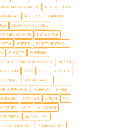
ENGALAMAN MENULIS
PENGAUDITAN
ERPAJAKAN
PSHIPON
PSIPHON
UBG
QUANTUM TUNNEL
AFINTERNET APPS
RENE 2 POS
BMPTN
SCRIPT
SCRIPT QPYTHON
EO
SHOPEE
SHOPING
ISTEM INFORMASI AKUNTANSI
SKRIPSI
MARTFREN
SPSS
SSH
SUBTITLE
ELKOMSEL
TEMBAK PAKET
EORI AKUNTANSI
TERMUX
THREE
OKOPEDIA
TWITTER
UMUM
VIP
HATSAPP
WIFI
WINDOWS
ORDPRESS
XIAOMI
XL
AHIR ACCOUNTING
ZAHIR ONLINE