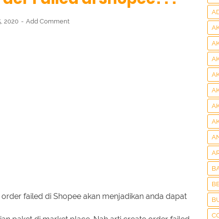
A
5, 2020
Add Comment
A
A
A
A
A
A
A
A
A
B
BE
order failed di Shopee akan menjadikan anda dapat
B
C