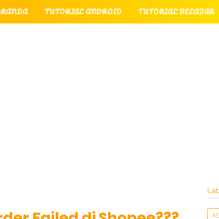
ERANDA
TUTORIAL ANDROID
TUTORIAL BELAJAR
UTORIAL GAME
TUTORIAL INTERNET
TUTORIAL
TUTORIAL PERPESANAN
TUT
LATI
INTERNET
LAYANAN PENGUNJUNG
Lab
der Failed di Shopee???
A