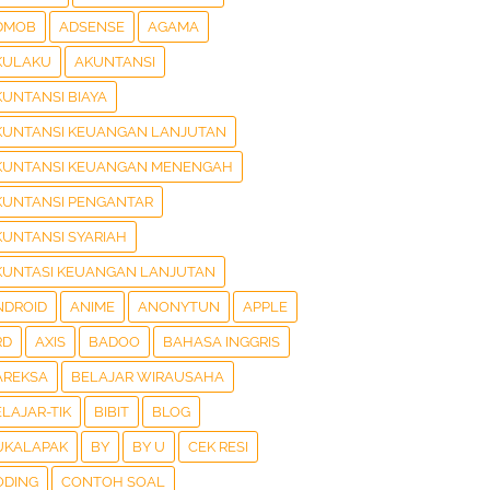
DMOB
ADSENSE
AGAMA
KULAKU
AKUNTANSI
KUNTANSI BIAYA
KUNTANSI KEUANGAN LANJUTAN
KUNTANSI KEUANGAN MENENGAH
KUNTANSI PENGANTAR
KUNTANSI SYARIAH
KUNTASI KEUANGAN LANJUTAN
NDROID
ANIME
ANONYTUN
APPLE
RD
AXIS
BADOO
BAHASA INGGRIS
AREKSA
BELAJAR WIRAUSAHA
LAJAR-TIK
BIBIT
BLOG
UKALAPAK
BY
BY U
CEK RESI
ODING
CONTOH SOAL