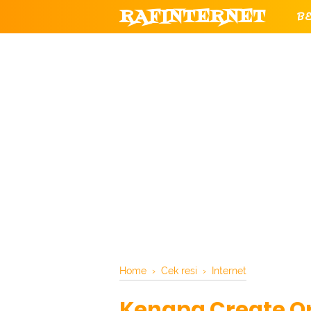
RAFINTERNET
B
T
CHANNEL YOUTUBE RESMI RAF
Home
›
Cek resi
›
Internet
Kenapa Create Or