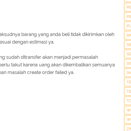
P
P
P
ksudnya barang yang anda beli tidak dikirimkan oleh
R
esuai dengan estimasi ya.
S
S
ang sudah ditransfer akan menjadi permasalah
S
perlu takut karena uang akan dikembalikan semuanya
kan masalah create order failed ya.
S
T
T
T
W
W
Z